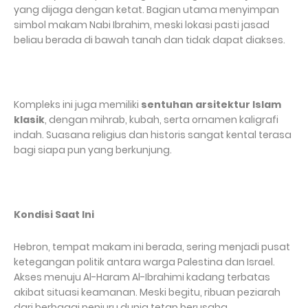
yang dijaga dengan ketat. Bagian utama menyimpan
simbol makam Nabi Ibrahim, meski lokasi pasti jasad
beliau berada di bawah tanah dan tidak dapat diakses.
Kompleks ini juga memiliki
sentuhan arsitektur Islam
klasik
, dengan mihrab, kubah, serta ornamen kaligrafi
indah. Suasana religius dan historis sangat kental terasa
bagi siapa pun yang berkunjung.
Kondisi Saat Ini
Hebron, tempat makam ini berada, sering menjadi pusat
ketegangan politik antara warga Palestina dan Israel.
Akses menuju Al-Haram Al-Ibrahimi kadang terbatas
akibat situasi keamanan. Meski begitu, ribuan peziarah
dari berbagai penjuru dunia tetap berusaha