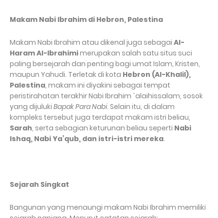
Makam Nabi Ibrahim di Hebron, Palestina
Makam Nabi Ibrahim atau dikenal juga sebagai
Al-
Haram Al-Ibrahimi
merupakan salah satu situs suci
paling bersejarah dan penting bagi umat Islam, Kristen,
maupun Yahudi. Terletak di kota
Hebron (Al-Khalil),
Palestina
, makam ini diyakini sebagai tempat
peristirahatan terakhir Nabi Ibrahim `alaihissalam, sosok
yang dijuluki
Bapak Para Nabi
. Selain itu, di dalam
kompleks tersebut juga terdapat makam istri beliau,
Sarah
, serta sebagian keturunan beliau seperti
Nabi
Ishaq, Nabi Ya’qub, dan istri-istri mereka
.
Sejarah Singkat
Bangunan yang menaungi makam Nabi Ibrahim memiliki