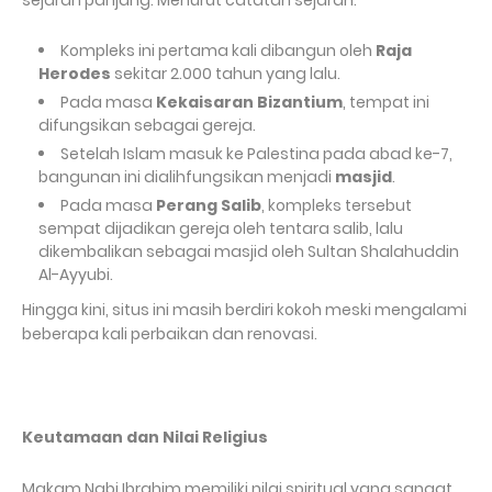
sejarah panjang. Menurut catatan sejarah:
Kompleks ini pertama kali dibangun oleh
Raja
Herodes
sekitar 2.000 tahun yang lalu.
Pada masa
Kekaisaran Bizantium
, tempat ini
difungsikan sebagai gereja.
Setelah Islam masuk ke Palestina pada abad ke-7,
bangunan ini dialihfungsikan menjadi
masjid
.
Pada masa
Perang Salib
, kompleks tersebut
sempat dijadikan gereja oleh tentara salib, lalu
dikembalikan sebagai masjid oleh Sultan Shalahuddin
Al-Ayyubi.
Hingga kini, situs ini masih berdiri kokoh meski mengalami
beberapa kali perbaikan dan renovasi.
Keutamaan dan Nilai Religius
Makam Nabi Ibrahim memiliki nilai spiritual yang sangat