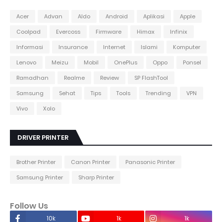
Acer
Advan
Aldo
Android
Aplikasi
Apple
Coolpad
Evercoss
Firmware
Himax
Infinix
Informasi
Insurance
Internet
Islami
Komputer
Lenovo
Meizu
Mobil
OnePlus
Oppo
Ponsel
Ramadhan
Realme
Review
SP FlashTool
Samsung
Sehat
Tips
Tools
Trending
VPN
Vivo
Xolo
DRIVER PRINTER
Brother Printer
Canon Printer
Panasonic Printer
Samsung Printer
Sharp Printer
Follow Us
10k
1k
1k