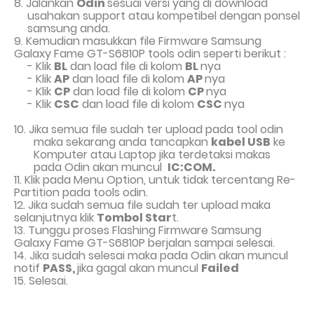
8
.
Jalankan
Odin
sesuai versi yang di download
usahakan support atau kompetibel dengan ponsel
samsung anda.
9
.
Kemudian masukkan file Firmware Samsung
Galaxy Fame GT-S6810P tools odin seperti berikut :
- Klik
BL
dan load file di kolom
BL
nya
- Klik
AP
dan load file di kolom
AP
nya
- Klik
CP
dan load file di kolom
CP
nya
- Klik
CSC
dan load file di kolom
CSC
nya
10. Jika semua file sudah ter upload pada tool odin
maka sekarang anda tancapkan
kabel USB
ke
Komputer atau Laptop jika terdetaksi makas
pada Odin akan muncul
IC:COM.
11. Klik pada Menu Option, untuk tidak tercentang Re-
Partition pada tools odin.
12. Jika sudah semua file sudah ter upload maka
selanjutnya klik
Tombol Star
t.
13. Tunggu proses Flashing Firmware Samsung
Galaxy Fame GT-S6810P berjalan sampai selesai.
14. Jika sudah selesai maka pada Odin akan muncul
notif
PASS,
jika gagal akan muncul
Failed
15. Selesai.