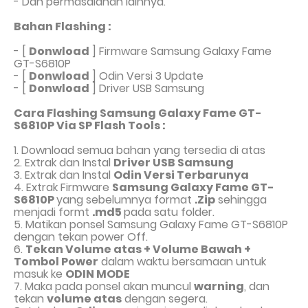
- Dan permasalahan lainnya.
Bahan Flashing :
- [
Donwload
]
Firmware Samsung Galaxy Fame
GT-S6810P
- [
Donwload
]
Odin Versi 3 Update
-
[
Donwload
]
Driver USB Samsung
Cara Flashing Samsung Galaxy Fame GT-
S6810P Via SP Flash Tools :
1. Download semua bahan yang tersedia di atas
2. Extrak dan Instal
Driver USB Samsung
3. Extrak dan Instal
Odin Versi Terbarunya
4. Extrak Firmware
Samsung Galaxy Fame GT-
S6810P
yang sebelumnya format
.Zip
sehingga
menjadi formt
.md5
pada satu folder.
5.
Matikan ponsel Samsung Galaxy Fame GT-S6810P
dengan tekan power Off.
6.
Tekan Volume atas + Volume Bawah +
Tombol Power
dalam waktu bersamaan untuk
masuk ke
ODIN MODE
7. Maka pada ponsel akan muncul
warning
, dan
tekan
volume atas
dengan segera.