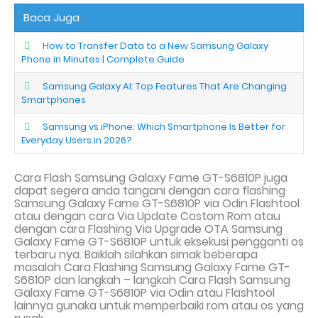
Baca Juga
How to Transfer Data to a New Samsung Galaxy
Phone in Minutes | Complete Guide
Samsung Galaxy AI: Top Features That Are Changing
Smartphones
Samsung vs iPhone: Which Smartphone Is Better for
Everyday Users in 2026?
Cara Flash Samsung Galaxy Fame GT-S6810P juga
dapat segera anda tangani dengan cara flashing
Samsung Galaxy Fame GT-S6810P via
Odin Flashtool
atau dengan cara
Via Update Costom Rom atau
dengan cara Flashing Via
Upgrade
OTA Samsung
Galaxy Fame GT-S6810P
untuk eksekusi pengganti os
terbaru nya. Baiklah silahkan simak beberapa
masalah Cara Flash
ing
Samsung Galaxy Fame GT-
S6810P dan langkah – langkah Cara Flash Samsung
Galaxy Fame GT-S6810P
via Odin atau Flashtool
lainnya gunaka untuk memperbaiki rom atau os yang