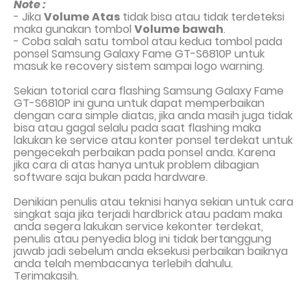
Note :
- Jika
Volume Atas
tidak bi
sa
atau tidak terdeteksi
maka gunakan tombol
Volume bawah
.
- Coba salah satu
tombol atau kedua tombol pada
ponsel Samsung Galaxy Fame GT-S6810P
untuk
masuk ke recovery sistem sampai logo warning.
Sekian totorial cara flashing
Samsung Galaxy Fame
GT-S6810P
ini
guna untuk
dapat
mem
perbaikan
dengan cara
simple
diatas
,
jika anda masih juga tidak
bi
sa atau
gagal selalu
pada saat flashing
maka
lakukan
ke
service
atau
konter ponsel
terdekat
untuk
pengecekah
perbaikan
pada
ponsel anda.
Karena
jika cara di atas hanya untuk problem dibagian
software saja bukan pada hardware.
Denikian penulis atau teknisi hanya sekian untuk
cara
singkat saja jika terjadi
hardbrick atau padam maka
anda segera lakukan service kekonter terdekat,
penulis
atau penyedia blog ini tidak bertanggung
jawab jadi sebelum anda eksekusi perbaikan baiknya
anda telah membacanya terlebih dahulu.
Terimakasih.