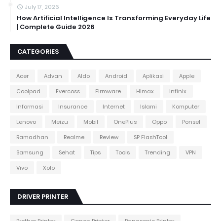
July 17, 2026
How Artificial Intelligence Is Transforming Everyday Life
| Complete Guide 2026
CATEGORIES
Acer
Advan
Aldo
Android
Aplikasi
Apple
Coolpad
Evercoss
Firmware
Himax
Infinix
Informasi
Insurance
Internet
Islami
Komputer
Lenovo
Meizu
Mobil
OnePlus
Oppo
Ponsel
Ramadhan
Realme
Review
SP FlashTool
Samsung
Sehat
Tips
Tools
Trending
VPN
Vivo
Xolo
DRIVER PRINTER