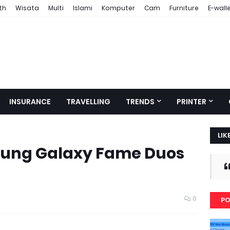
th
Wisata
Multi
Islami
Komputer
Cam
Furniture
E-wall
INSURANCE
TRAVELLING
TRENDS
PRINTER
LIK
sung Galaxy Fame Duos
0
PO