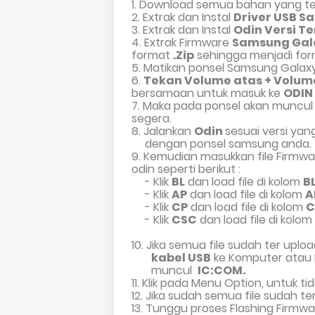
1. Download semua bahan yang ter
2. Extrak dan Instal
Driver USB 
3. Extrak dan Instal
Odin Versi T
4. Extrak Firmware
Samsung Gal
format
.Zip
sehingga menjadi fo
5.
Matikan ponsel Samsung Galax
6.
Tekan Volume atas + Volum
bersamaan untuk masuk ke
ODIN
7. Maka pada ponsel akan muncu
segera.
8
.
Jalankan
Odin
sesuai versi ya
dengan ponsel samsung anda.
9
.
Kemudian masukkan file Firmw
odin seperti berikut :
- Klik
BL
dan load file di kolom
B
- Klik
AP
dan load file di kolom
A
- Klik
CP
dan load file di kolom
C
- Klik
CSC
dan load file di kolom
10. Jika semua file sudah ter up
kabel USB
ke Komputer atau L
muncul
IC:COM.
11. Klik pada Menu Option, untuk t
12. Jika sudah semua file sudah te
13. Tunggu proses Flashing Firm