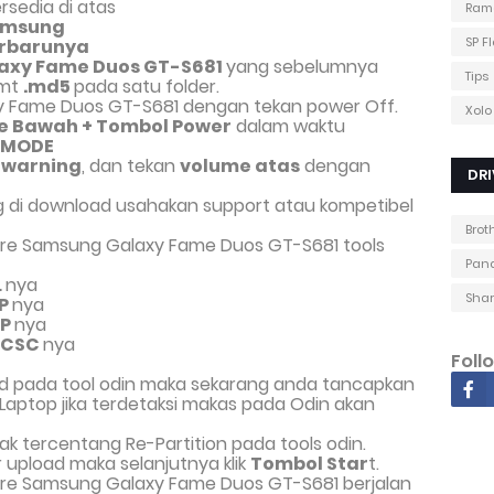
sedia di atas
Ram
Samsung
SP F
erbarunya
axy Fame Duos GT-S681
yang sebelumnya
Tips
rmt
.md5
pada satu folder.
y Fame Duos GT-S681 dengan tekan power Off.
Xolo
e Bawah + Tombol Power
dalam waktu
 MODE
l
warning
, dan tekan
volume atas
dengan
DRI
ng di download usahakan support atau kompetibel
Brot
are Samsung Galaxy Fame Duos GT-S681 tools
Pana
L
nya
Shar
P
nya
P
nya
CSC
nya
Foll
load pada tool odin maka sekarang anda tancapkan
aptop jika terdetaksi makas pada Odin akan
idak tercentang Re-Partition pada tools odin.
r upload maka selanjutnya klik
Tombol Star
t.
ware Samsung Galaxy Fame Duos GT-S681 berjalan