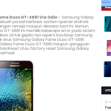
Fame Duos GT-S681
Via Odin
– Samsung Galaxy
buah ponsel berbasis system operasi android
alangan remaja maupun dewasa saat ini. Namun
os GT-S681
ini memiliki beberapa error pada sistem
ikasi. Untuk gejala nya seperti bootloop Samsung
k virus Samsung Galaxy Fame Duos GT-S681,
g Galaxy Fame Duos GT-S681 maupun gangguan
ra hardreset atau factory reset Samsung Galaxy
erhasil.
UP
A
Top