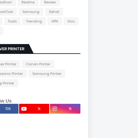
adhan
Realme
Review
lashTool
Samsung
Sehat
Tools
Trending
VPN
Vivo
VER PRINTER
her Printer
Canon Printer
sonic Printer
Samsung Printer
p Printer
ow Us
10k
1k
1k