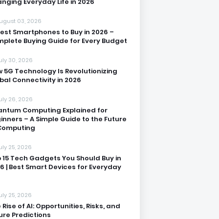
nging Everyday Life in 2026
ugust 03, 2026
Best Smartphones to Buy in 2026 –
plete Buying Guide for Every Budget
uly 30, 2026
 5G Technology Is Revolutionizing
bal Connectivity in 2026
uly 26, 2026
ntum Computing Explained for
inners – A Simple Guide to the Future
Computing
uly 25, 2026
 15 Tech Gadgets You Should Buy in
6 | Best Smart Devices for Everyday
uly 25, 2026
 Rise of AI: Opportunities, Risks, and
ure Predictions