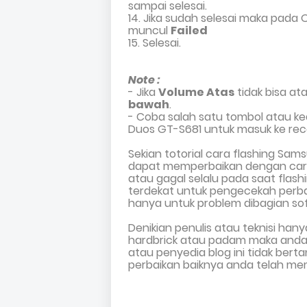
sampai selesai.
14. Jika sudah selesai maka pada
muncul
Failed
15. Selesai.
Note :
- Jika
Volume Atas
tidak bi
sa
ata
bawah
.
- Coba salah satu
tombol atau k
Duos GT-S681
untuk masuk ke rec
Sekian totorial cara flashing
Sams
dapat
mem
perbaikan dengan ca
atau
gagal selalu
pada saat flash
terdekat
untuk
pengecekah
perb
hanya untuk problem dibagian so
Denikian penulis atau teknisi han
hardbrick atau padam maka anda s
atau penyedia blog ini tidak ber
perbaikan baiknya anda telah mem