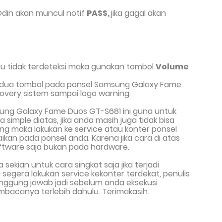
 Odin akan muncul notif
PASS,
jika gagal akan
u tidak terdeteksi maka gunakan tombol
Volume
edua tombol pada ponsel Samsung Galaxy Fame
overy sistem sampai logo warning.
ung Galaxy Fame Duos GT-S681
ini
guna untuk
ra
simple
diatas
,
jika anda masih juga tidak bi
sa
ing
maka lakukan
ke
service
atau
konter ponsel
aikan
pada
ponsel anda.
Karena jika cara di atas
ftware saja bukan pada hardware.
ya sekian untuk
cara singkat saja jika terjadi
egera lakukan service kekonter terdekat, penulis
tanggung jawab jadi sebelum anda eksekusi
bacanya terlebih dahulu. Terimakasih.