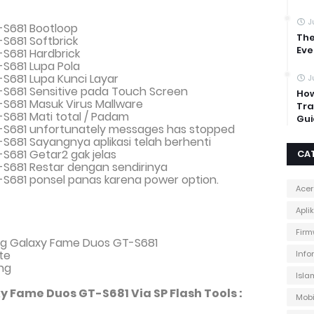
J
S681 Bootloop
The
S681 Softbrick
Eve
S681 Hardbrick
S681 Lupa Pola
S681 Lupa Kunci Layar
J
S681 Sensitive pada Touch Screen
How
S681 Masuk Virus Mallware
Tra
681 Mati total
/ Padam
Gui
S681 unfortunately messages has stopped
681 Sayangnya aplikasi telah berhenti
681 Getar2 gak jelas
CA
S681 Restar dengan sendirinya
S681 ponsel panas karena power option.
Acer
Apli
Firm
g Galaxy Fame Duos GT-S681
te
Info
ng
Isla
 Fame Duos GT-S681 Via SP Flash Tools :
Mobi