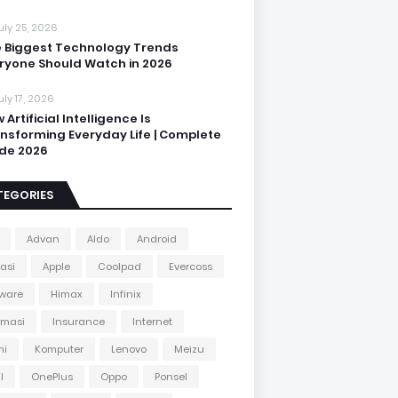
uly 25, 2026
 Biggest Technology Trends
ryone Should Watch in 2026
uly 17, 2026
 Artificial Intelligence Is
nsforming Everyday Life | Complete
de 2026
TEGORIES
Advan
Aldo
Android
kasi
Apple
Coolpad
Evercoss
ware
Himax
Infinix
rmasi
Insurance
Internet
mi
Komputer
Lenovo
Meizu
l
OnePlus
Oppo
Ponsel