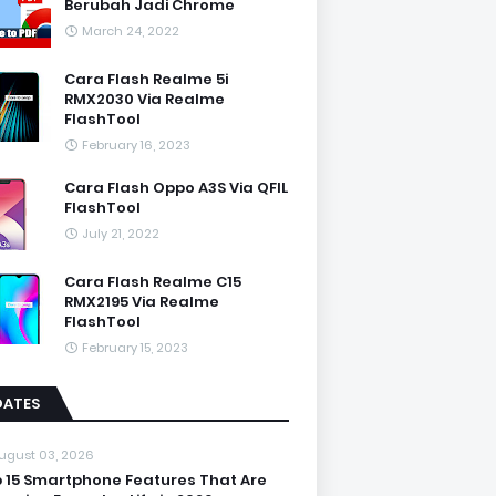
Berubah Jadi Chrome
March 24, 2022
Cara Flash Realme 5i
RMX2030 Via Realme
FlashTool
February 16, 2023
Cara Flash Oppo A3S Via QFIL
FlashTool
July 21, 2022
Cara Flash Realme C15
RMX2195 Via Realme
FlashTool
February 15, 2023
DATES
ugust 03, 2026
 15 Smartphone Features That Are