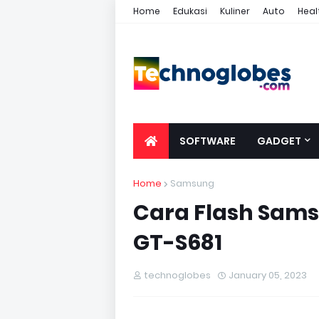
Home
Edukasi
Kuliner
Auto
Heal
SOFTWARE
GADGET
Home
Samsung
Cara Flash Sam
GT-S681
technoglobes
January 05, 2023