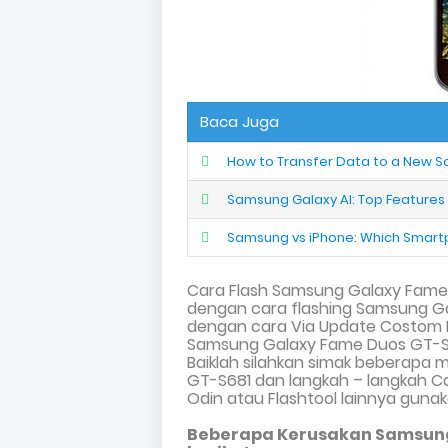
Baca Juga
How to Transfer Data to a New S
Samsung Galaxy AI: Top Feature
Samsung vs iPhone: Which Smartph
Cara Flash Samsung Galaxy Fame
dengan cara flashing Samsung G
dengan cara
Via Update Costom R
Samsung Galaxy Fame Duos GT-S
Baiklah silahkan simak beberapa 
GT-S681 dan langkah – langkah 
Odin atau Flashtool lainnya guna
Beberapa Kerusakan Samsung