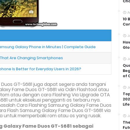
Cha
A
10 
Com
J
How
amsung Galaxy Phone in Minutes | Complete Guide
Glo
s That Are Changing Smartphones
J
Qua
one Is Better for Everyday Users in 2026?
Beg
of 
 Duos GT-S681 juga dapat segera anda tangani
J
alaxy Fame Duos GT-S681 via
Odin Flashtool
atau
Top
om atau dengan cara Flashing Via
Upgrade
OTA
202
681
untuk eksekusi pengganti os terbaru nya.
Life
masalah Cara Flash
ing
Samsung Galaxy Fame Duos
Cara Flash Samsung Galaxy Fame Duos GT-S681
via
ka untuk memperbaiki rom atau os yang rusak.
J
The
 Galaxy Fame Duos GT-S681 sebagai
Fut