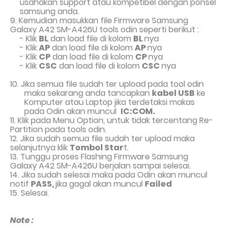
usahakan support atau kompetibel dengan ponsel
samsung anda.
9
.
Kemudian masukkan file Firmware Samsung
Galaxy A42 SM-A426U tools odin seperti berikut :
- Klik
BL
dan load file di kolom
BL
nya
- Klik
AP
dan load file di kolom
AP
nya
- Klik
CP
dan load file di kolom
CP
nya
- Klik
CSC
dan load file di kolom
CSC
nya
10. Jika semua file sudah ter upload pada tool odin
maka sekarang anda tancapkan
kabel USB
ke
Komputer atau Laptop jika terdetaksi makas
pada Odin akan muncul
IC:COM.
11. Klik pada Menu Option, untuk tidak tercentang Re-
Partition pada tools odin.
12. Jika sudah semua file sudah ter upload maka
selanjutnya klik
Tombol Star
t.
13. Tunggu proses Flashing Firmware Samsung
Galaxy A42 SM-A426U berjalan sampai selesai.
14. Jika sudah selesai maka pada Odin akan muncul
notif
PASS,
jika gagal akan muncul
Failed
15. Selesai.
Note :