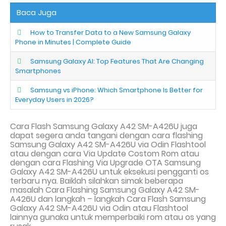
Baca Juga
How to Transfer Data to a New Samsung Galaxy
Phone in Minutes | Complete Guide
Samsung Galaxy AI: Top Features That Are Changing
Smartphones
Samsung vs iPhone: Which Smartphone Is Better for
Everyday Users in 2026?
Cara Flash Samsung Galaxy A42 SM-A426U juga
dapat segera anda tangani dengan cara flashing
Samsung Galaxy A42 SM-A426U via
Odin Flashtool
atau dengan cara
Via Update Costom Rom atau
dengan cara Flashing Via
Upgrade
OTA Samsung
Galaxy A42 SM-A426U
untuk eksekusi pengganti os
terbaru nya. Baiklah silahkan simak beberapa
masalah Cara Flash
ing
Samsung Galaxy A42 SM-
A426U dan langkah – langkah Cara Flash Samsung
Galaxy A42 SM-A426U
via Odin atau Flashtool
lainnya gunaka untuk memperbaiki rom atau os yang