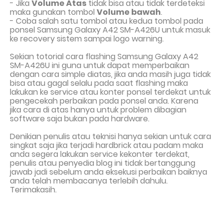
- Jika
Volume Atas
tidak bi
sa
atau tidak terdeteksi
maka gunakan tombol
Volume bawah
.
- Coba salah satu
tombol atau kedua tombol pada
ponsel Samsung Galaxy A42 SM-A426U
untuk masuk
ke recovery sistem sampai logo warning.
Sekian totorial cara flashing
Samsung Galaxy A42
SM-A426U
ini
guna untuk
dapat
mem
perbaikan
dengan cara
simple
diatas
,
jika anda masih juga tidak
bi
sa atau
gagal selalu
pada saat flashing
maka
lakukan
ke
service
atau
konter ponsel
terdekat
untuk
pengecekah
perbaikan
pada
ponsel anda.
Karena
jika cara di atas hanya untuk problem dibagian
software saja bukan pada hardware.
Denikian penulis atau teknisi hanya sekian untuk
cara
singkat saja jika terjadi
hardbrick atau padam maka
anda segera lakukan service kekonter terdekat,
penulis
atau penyedia blog ini tidak bertanggung
jawab jadi sebelum anda eksekusi perbaikan baiknya
anda telah membacanya terlebih dahulu.
Terimakasih.