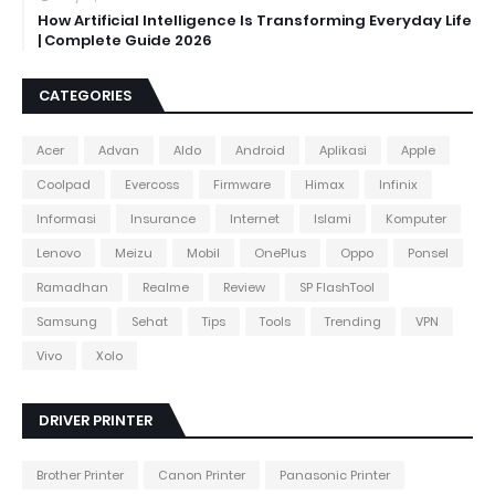
How Artificial Intelligence Is Transforming Everyday Life
| Complete Guide 2026
CATEGORIES
Acer
Advan
Aldo
Android
Aplikasi
Apple
Coolpad
Evercoss
Firmware
Himax
Infinix
Informasi
Insurance
Internet
Islami
Komputer
Lenovo
Meizu
Mobil
OnePlus
Oppo
Ponsel
Ramadhan
Realme
Review
SP FlashTool
Samsung
Sehat
Tips
Tools
Trending
VPN
Vivo
Xolo
DRIVER PRINTER
Brother Printer
Canon Printer
Panasonic Printer