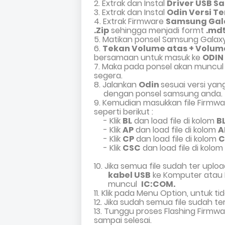
2. Extrak dan Instal
Driver USB 
3. Extrak dan Instal
Odin Versi T
4. Extrak Firmware
Samsung Gal
.Zip
sehingga menjadi formt
.md
5.
Matikan ponsel Samsung Galax
6.
Tekan Volume atas + Volum
bersamaan untuk masuk ke
ODIN
7. Maka pada ponsel akan muncu
segera.
8
.
Jalankan
Odin
sesuai versi ya
dengan ponsel samsung anda.
9
.
Kemudian masukkan file Firmw
seperti berikut :
- Klik
BL
dan load file di kolom
B
- Klik
AP
dan load file di kolom
A
- Klik
CP
dan load file di kolom
C
- Klik
CSC
dan load file di kolom
10. Jika semua file sudah ter up
kabel USB
ke Komputer atau L
muncul
IC:COM.
11. Klik pada Menu Option, untuk t
12. Jika sudah semua file sudah te
13. Tunggu proses Flashing Firm
sampai selesai.