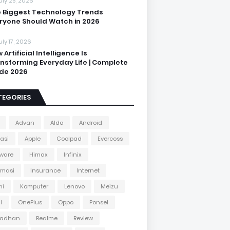
uly 25, 2026
 Biggest Technology Trends
ryone Should Watch in 2026
uly 17, 2026
 Artificial Intelligence Is
nsforming Everyday Life | Complete
de 2026
TEGORIES
Advan
Aldo
Android
kasi
Apple
Coolpad
Evercoss
ware
Himax
Infinix
rmasi
Insurance
Internet
mi
Komputer
Lenovo
Meizu
l
OnePlus
Oppo
Ponsel
adhan
Realme
Review