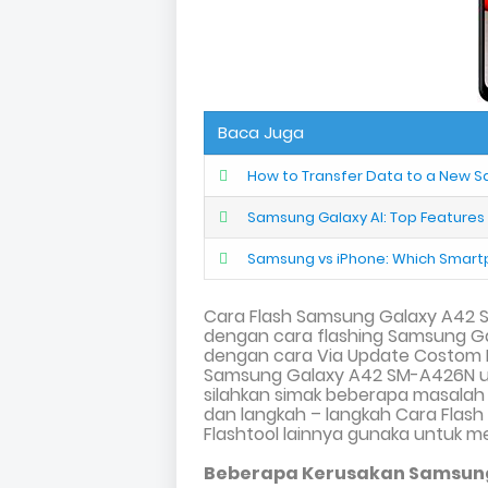
Baca Juga
How to Transfer Data to a New S
Samsung Galaxy AI: Top Feature
Samsung vs iPhone: Which Smartph
Cara Flash Samsung Galaxy A42 
dengan cara flashing Samsung G
dengan cara
Via Update Costom R
Samsung Galaxy A42 SM-A426N
u
silahkan simak beberapa masalah
dan langkah – langkah Cara Fla
Flashtool lainnya gunaka untuk m
Beberapa Kerusakan Samsung 