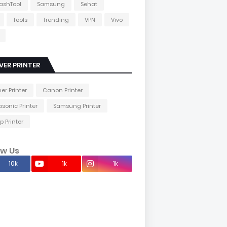
lashTool
Samsung
Sehat
Tools
Trending
VPN
Vivo
VER PRINTER
her Printer
Canon Printer
sonic Printer
Samsung Printer
p Printer
ow Us
10k
1k
1k