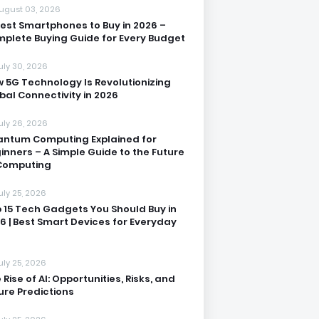
ugust 03, 2026
Best Smartphones to Buy in 2026 –
plete Buying Guide for Every Budget
uly 30, 2026
 5G Technology Is Revolutionizing
bal Connectivity in 2026
uly 26, 2026
ntum Computing Explained for
inners – A Simple Guide to the Future
Computing
uly 25, 2026
 15 Tech Gadgets You Should Buy in
6 | Best Smart Devices for Everyday
uly 25, 2026
 Rise of AI: Opportunities, Risks, and
ure Predictions