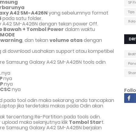
Samsung
SP F
erbarunya
axy A42 SM-A426N
yang sebelumnya format
Tips
5
pada satu folder.
Xolo
y A42 SM-A426N dengan tekan power Off.
e Bawah + Tombol Power
dalam waktu
 MODE
DRI
l
warning
, dan tekan
volume atas
dengan
ng di download usahakan support atau kompetibel
Brot
are Samsung Galaxy A42 SM-A426N tools odin
Pana
L
nya
Shar
P
nya
P
nya
CSC
nya
Foll
load pada tool odin maka sekarang anda tancapkan
aptop jika terdetaksi makas pada Odin akan
idak tercentang Re-Partition pada tools odin.
r upload maka selanjutnya klik
Tombol Star
t.
ware Samsung Galaxy A42 SM-A426N berjalan