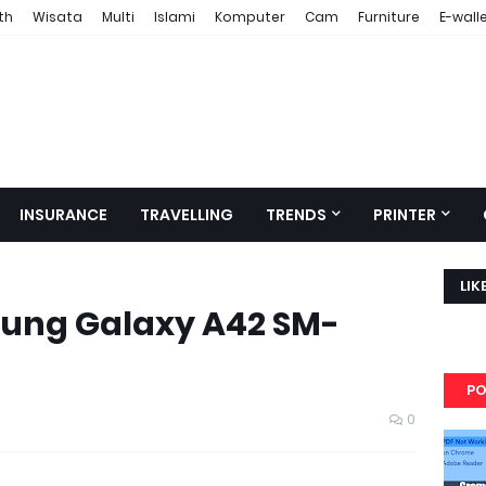
th
Wisata
Multi
Islami
Komputer
Cam
Furniture
E-wall
INSURANCE
TRAVELLING
TRENDS
PRINTER
LIK
ung Galaxy A42 SM-
PO
0