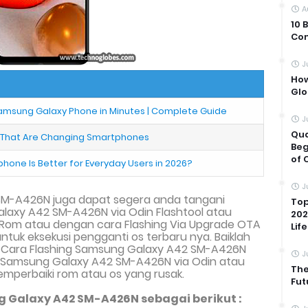
A
10 
Com
J
How
Glo
amsung Galaxy Phone in Minutes | Complete Guide
J
Qua
s That Are Changing Smartphones
Beg
of 
one Is Better for Everyday Users in 2026?
J
SM-A426N juga dapat segera anda tangani
Top
alaxy A42 SM-A426N via
Odin Flashtool
atau
202
om atau dengan cara Flashing Via
Upgrade
OTA
Life
ntuk eksekusi pengganti os terbaru nya. Baiklah
 Cara Flash
ing
Samsung Galaxy A42 SM-A426N
J
sh Samsung Galaxy A42 SM-A426N
via Odin atau
The
emperbaiki rom atau os yang rusak.
Fut
Galaxy A42 SM-A426N sebagai berikut :