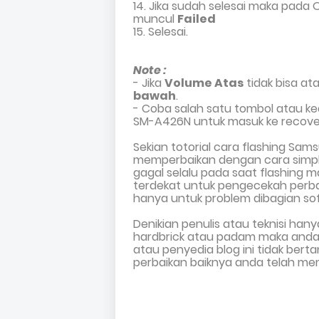
14. Jika sudah selesai maka pada
muncul
Failed
15. Selesai.
Note :
- Jika
Volume Atas
tidak bi
sa
ata
bawah
.
- Coba salah satu
tombol atau k
SM-A426N
untuk masuk ke recove
Sekian totorial cara flashing
Sams
mem
perbaikan dengan cara
simp
gagal selalu
pada saat flashing
ma
terdekat
untuk
pengecekah
perb
hanya untuk problem dibagian so
Denikian penulis atau teknisi han
hardbrick atau padam maka anda s
atau penyedia blog ini tidak ber
perbaikan baiknya anda telah mem