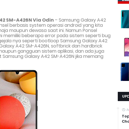
A42 SM-A426N
Via Odin
– Samsung Galaxy A42
el berbasis system operasi android yang kita
emaja maupun dewasa saat ini. Namun Ponsel
ni memiliki beberapa error pada sistem seperti bug
 gejala nya seperti bootloop Samsung Galaxy A42
alaxy A42 SM-A426N, softbrick dan hardbrick
upun gangguan sistem aplikasi, dan ada juga
set Samsung Galaxy A42 SM-A426N jika memang
UP
A
Top
Cha