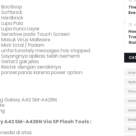
J
 Bootloop
The
Softbrick
Eve
Hardbrick
Lupa Pola
J
Lupa Kunci Layar
How
Sensitive pada Touch Screen
Tra
Masuk Virus Mallware
Gui
Mati total
/ Padam
 unfortunately messages has stopped
ayangnya aplikasi telah berhenti
CA
Getar2 gak jelas
Restar dengan sendirinya
ponsel panas karena power option.
Acer
Apli
Firm
g Galaxy A42 SM-A426N
Info
te
ng
Isla
Mobi
 A42 SM-A426N Via SP Flash Tools :
Ram
sedia di atas