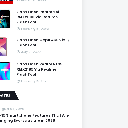
Cara Flash Realme 5i
RMX2030 Via Realme
FlashTool
February 16, 2023
Cara Flash Oppo A3S Via QFIL
FlashTool
July 21, 2022
Cara Flash Realme C15
RMX2195 Via Realme
FlashTool
February 15, 2023
DATES
ugust 03, 2026
 15 Smartphone Features That Are
nging Everyday Life in 2026