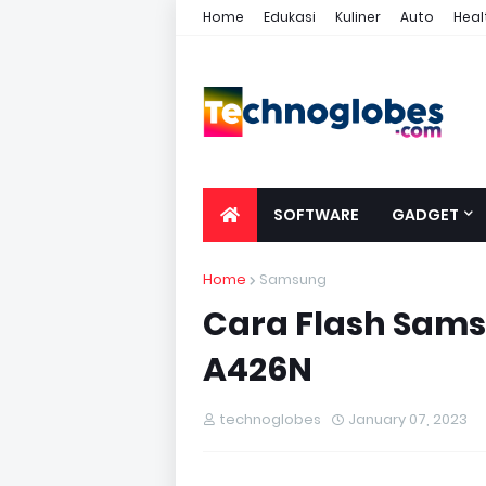
Home
Edukasi
Kuliner
Auto
Heal
SOFTWARE
GADGET
Home
Samsung
Cara Flash Sams
A426N
technoglobes
January 07, 2023