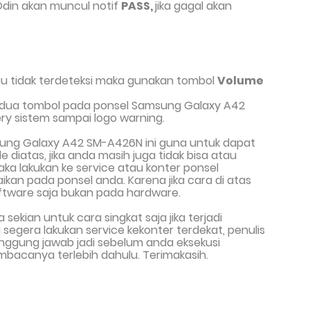
 Odin akan muncul notif
PASS,
jika gagal akan
u tidak terdeteksi maka gunakan tombol
Volume
edua tombol pada ponsel Samsung Galaxy A42
ry sistem sampai logo warning.
ung Galaxy A42 SM-A426N
ini
guna untuk
dapat
le
diatas
,
jika anda masih juga tidak bi
sa atau
ka lakukan
ke
service
atau
konter ponsel
aikan
pada
ponsel anda.
Karena jika cara di atas
ftware saja bukan pada hardware.
ya sekian untuk
cara singkat saja jika terjadi
egera lakukan service kekonter terdekat, penulis
tanggung jawab jadi sebelum anda eksekusi
bacanya terlebih dahulu. Terimakasih.