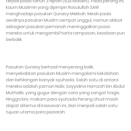
terjadi pada tahun 3 Hijriah (625 Masehi). Pada perang ini,
kaum Muslimin yang dipimpin Rasulullah SAW
menghadapi pasukan Quraisy Mekkah. Meski pada
awalnya pasukan Muslim sempat unggul, namun akibat
sebagian pasukan pemanah meninggalkan posisi
mereka untuk mengambil harta rampasan, keadaan pun
berbalik.
Pasukan Quraisy berhasil menyerang balik,
menyebabkan pasukan Muslim mengalami kekalahan
dan kehilangan banyak syuhada. Salah satu di antara
mereka adalah paman Nabi, Sayyidina Hamzah bin Abdul
Muthalib, yang gugur dengan cara yang sangat tragis.
Hingga kini, makam para syuhada Perang Uhud masih
dapat ditemui di kawasan ini, dan menjadi salah satu
tujuan utama para peziarah.