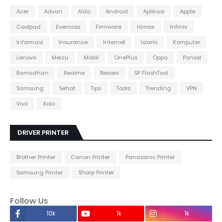
Acer
Advan
Aldo
Android
Aplikasi
Apple
Coolpad
Evercoss
Firmware
Himax
Infinix
Informasi
Insurance
Internet
Islami
Komputer
Lenovo
Meizu
Mobil
OnePlus
Oppo
Ponsel
Ramadhan
Realme
Review
SP FlashTool
Samsung
Sehat
Tips
Tools
Trending
VPN
Vivo
Xolo
DRIVER PRINTER
Brother Printer
Canon Printer
Panasonic Printer
Samsung Printer
Sharp Printer
Follow Us
10k
1k
1k