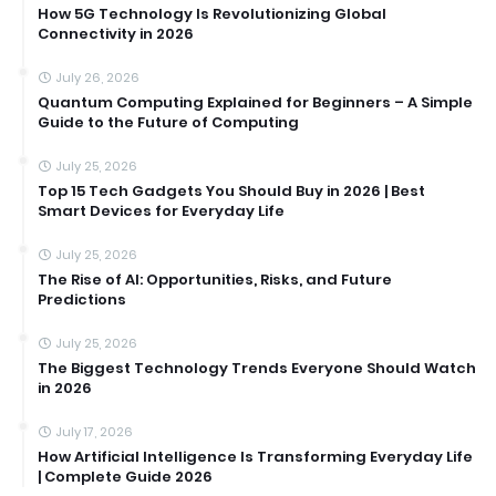
How 5G Technology Is Revolutionizing Global
Connectivity in 2026
July 26, 2026
Quantum Computing Explained for Beginners – A Simple
Guide to the Future of Computing
July 25, 2026
Top 15 Tech Gadgets You Should Buy in 2026 | Best
Smart Devices for Everyday Life
July 25, 2026
The Rise of AI: Opportunities, Risks, and Future
Predictions
July 25, 2026
The Biggest Technology Trends Everyone Should Watch
in 2026
July 17, 2026
How Artificial Intelligence Is Transforming Everyday Life
| Complete Guide 2026