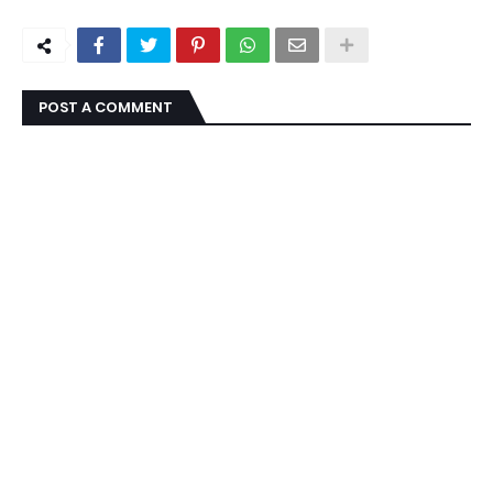
POST A COMMENT