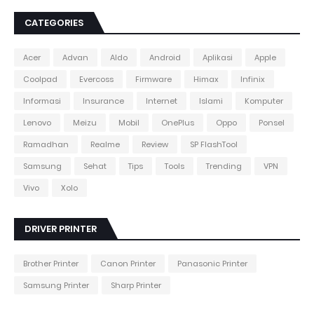
CATEGORIES
Acer
Advan
Aldo
Android
Aplikasi
Apple
Coolpad
Evercoss
Firmware
Himax
Infinix
Informasi
Insurance
Internet
Islami
Komputer
Lenovo
Meizu
Mobil
OnePlus
Oppo
Ponsel
Ramadhan
Realme
Review
SP FlashTool
Samsung
Sehat
Tips
Tools
Trending
VPN
Vivo
Xolo
DRIVER PRINTER
Brother Printer
Canon Printer
Panasonic Printer
Samsung Printer
Sharp Printer