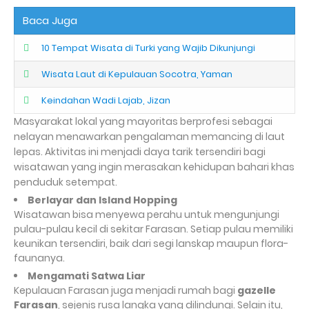
Baca Juga
10 Tempat Wisata di Turki yang Wajib Dikunjungi
Wisata Laut di Kepulauan Socotra, Yaman
Keindahan Wadi Lajab, Jizan
Masyarakat lokal yang mayoritas berprofesi sebagai
nelayan menawarkan pengalaman memancing di laut
lepas. Aktivitas ini menjadi daya tarik tersendiri bagi
wisatawan yang ingin merasakan kehidupan bahari khas
penduduk setempat.
Berlayar dan Island Hopping
Wisatawan bisa menyewa perahu untuk mengunjungi
pulau-pulau kecil di sekitar Farasan. Setiap pulau memiliki
keunikan tersendiri, baik dari segi lanskap maupun flora-
faunanya.
Mengamati Satwa Liar
Kepulauan Farasan juga menjadi rumah bagi
gazelle
Farasan
, sejenis rusa langka yang dilindungi. Selain itu,