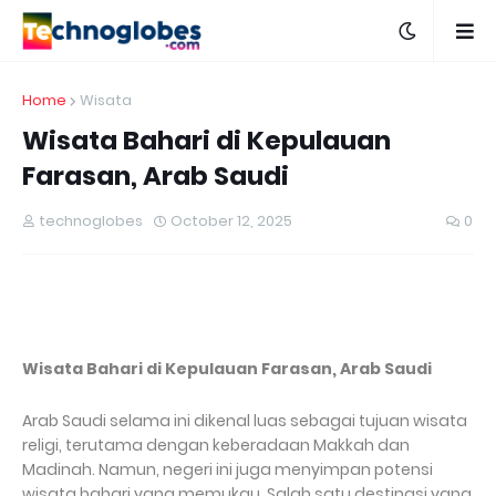
Home
Wisata
Wisata Bahari di Kepulauan
Farasan, Arab Saudi
technoglobes
October 12, 2025
0
Wisata Bahari di Kepulauan Farasan, Arab Saudi
Arab Saudi selama ini dikenal luas sebagai tujuan wisata
religi, terutama dengan keberadaan Makkah dan
Madinah. Namun, negeri ini juga menyimpan potensi
wisata bahari yang memukau. Salah satu destinasi yang