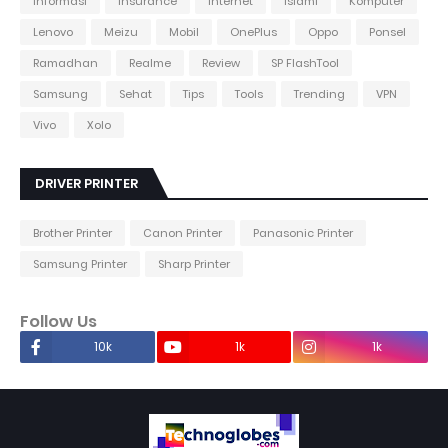
Informasi
Insurance
Internet
Islami
Komputer
Lenovo
Meizu
Mobil
OnePlus
Oppo
Ponsel
Ramadhan
Realme
Review
SP FlashTool
Samsung
Sehat
Tips
Tools
Trending
VPN
Vivo
Xolo
DRIVER PRINTER
Brother Printer
Canon Printer
Panasonic Printer
Samsung Printer
Sharp Printer
Follow Us
10k
1k
1k