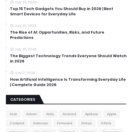
July 25, 2026
Top 15 Tech Gadgets You Should Buy in 2026 | Best
Smart Devices for Everyday Life
July 25, 2026
The Rise of AI: Opportunities, Risks, and Future
Predictions
July 25, 2026
The Biggest Technology Trends Everyone Should Watch
in 2026
July 17, 2026
How Artificial Intelligence Is Transforming Everyday Life
| Complete Guide 2026
CATEGORIES
Acer
Advan
Aldo
Android
Aplikasi
Apple
Coolpad
Evercoss
Firmware
Himax
Infinix