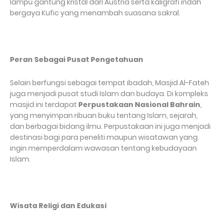
lampu gantung kristal dari Austria serta kaligrafi indah
bergaya Kufic yang menambah suasana sakral.
Peran Sebagai Pusat Pengetahuan
Selain berfungsi sebagai tempat ibadah, Masjid Al-Fateh
juga menjadi pusat studi Islam dan budaya. Di kompleks
masjid ini terdapat
Perpustakaan Nasional Bahrain
,
yang menyimpan ribuan buku tentang Islam, sejarah,
dan berbagai bidang ilmu. Perpustakaan ini juga menjadi
destinasi bagi para peneliti maupun wisatawan yang
ingin memperdalam wawasan tentang kebudayaan
Islam.
Wisata Religi dan Edukasi