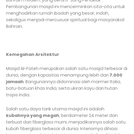
Bahrain modern, yang berarti "Sang Penakluk".
Pembangunan masjid ini mencerminkan cita-cita untuk
menghadirkan rumah ibadah yang besar, indah,
sekaligus menjadi mercusuar spiritual bagi masyarakat
Bahrain.
Kemegahan Arsitektur
Masjid Al-Fateh merupakan salah satu masjid terbesar di
dunia, dengan kapasitas menampung lebih dari
7.000
jamaah
. Bangunannya didominasi oleh marmer Italia,
batu-batuan khas India, serta ukiran kayu dari hutan
tropis India.
Salah satu daya tarik utama masjid ini adalah
kubahnya yang megah
, berdiameter 24 meter dan
terbuat dari fiberglass murni, menjadikannya salah satu
kubah fiberglass terbesar di dunia. Interiornya dihiasi