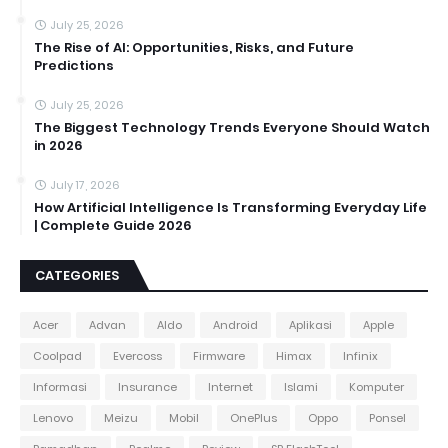
July 25, 2026
The Rise of AI: Opportunities, Risks, and Future
Predictions
July 25, 2026
The Biggest Technology Trends Everyone Should Watch
in 2026
July 17, 2026
How Artificial Intelligence Is Transforming Everyday Life
| Complete Guide 2026
CATEGORIES
Acer
Advan
Aldo
Android
Aplikasi
Apple
Coolpad
Evercoss
Firmware
Himax
Infinix
Informasi
Insurance
Internet
Islami
Komputer
Lenovo
Meizu
Mobil
OnePlus
Oppo
Ponsel