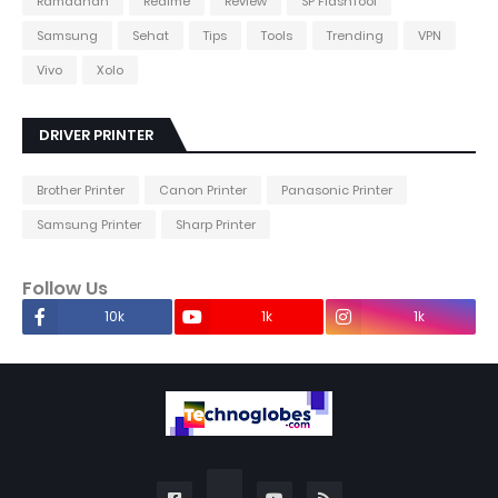
Ramadhan
Realme
Review
SP FlashTool
Samsung
Sehat
Tips
Tools
Trending
VPN
Vivo
Xolo
DRIVER PRINTER
Brother Printer
Canon Printer
Panasonic Printer
Samsung Printer
Sharp Printer
Follow Us
10k
1k
1k