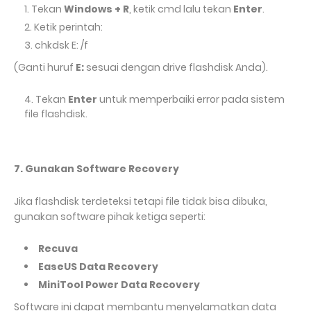
Tekan
Windows + R
, ketik cmd lalu tekan
Enter
.
Ketik perintah:
chkdsk E: /f
(Ganti huruf
E:
sesuai dengan drive flashdisk Anda).
Tekan
Enter
untuk memperbaiki error pada sistem
file flashdisk.
7. Gunakan Software Recovery
Jika flashdisk terdeteksi tetapi file tidak bisa dibuka,
gunakan software pihak ketiga seperti:
Recuva
EaseUS Data Recovery
MiniTool Power Data Recovery
Software ini dapat membantu menyelamatkan data