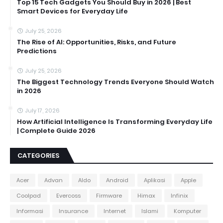
Top 15 Tech Gadgets You Should Buy in 2026 | Best
Smart Devices for Everyday Life
July 25, 2026
The Rise of AI: Opportunities, Risks, and Future
Predictions
July 25, 2026
The Biggest Technology Trends Everyone Should Watch
in 2026
July 17, 2026
How Artificial Intelligence Is Transforming Everyday Life
| Complete Guide 2026
CATEGORIES
Acer
Advan
Aldo
Android
Aplikasi
Apple
Coolpad
Evercoss
Firmware
Himax
Infinix
Informasi
Insurance
Internet
Islami
Komputer