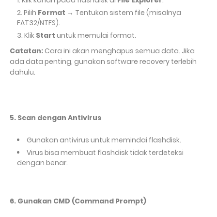
Klik kanan pada flashdisk di
File Explorer
.
Pilih
Format
→ Tentukan sistem file (misalnya
FAT32/NTFS).
Klik
Start
untuk memulai format.
Catatan:
Cara ini akan menghapus semua data. Jika
ada data penting, gunakan software recovery terlebih
dahulu.
5. Scan dengan Antivirus
Gunakan antivirus untuk memindai flashdisk.
Virus bisa membuat flashdisk tidak terdeteksi
dengan benar.
6. Gunakan CMD (Command Prompt)