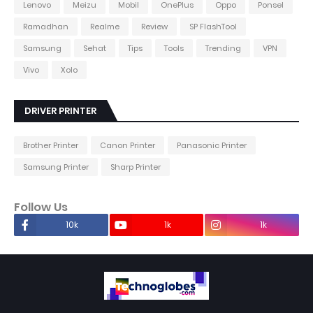
Lenovo
Meizu
Mobil
OnePlus
Oppo
Ponsel
Ramadhan
Realme
Review
SP FlashTool
Samsung
Sehat
Tips
Tools
Trending
VPN
Vivo
Xolo
DRIVER PRINTER
Brother Printer
Canon Printer
Panasonic Printer
Samsung Printer
Sharp Printer
Follow Us
10k
1k
1k