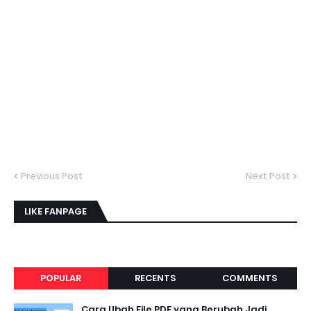
Previous Post
Next Post
LIKE FANPAGE
POPULAR
RECENTS
COMMENTS
Cara Ubah File PDF yang Berubah Jadi