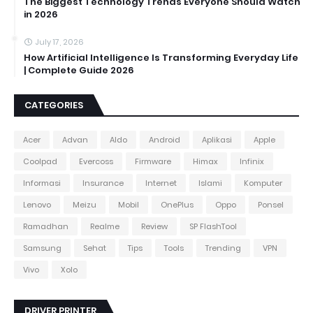
The Biggest Technology Trends Everyone Should Watch
in 2026
July 17, 2026
How Artificial Intelligence Is Transforming Everyday Life
| Complete Guide 2026
CATEGORIES
Acer
Advan
Aldo
Android
Aplikasi
Apple
Coolpad
Evercoss
Firmware
Himax
Infinix
Informasi
Insurance
Internet
Islami
Komputer
Lenovo
Meizu
Mobil
OnePlus
Oppo
Ponsel
Ramadhan
Realme
Review
SP FlashTool
Samsung
Sehat
Tips
Tools
Trending
VPN
Vivo
Xolo
DRIVER PRINTER