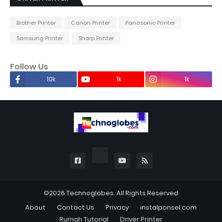
Brother Printer
Canon Printer
Panasonic Printer
Samsung Printer
Sharp Printer
Follow Us
10k
1k
1k
©2026
Technoglobes
. All Rights Reserved
About
Contact Us
Privacy
instalponsel.com
Rumah Tutorial
Driver Printer