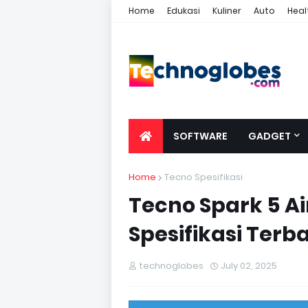
Home
Edukasi
Kuliner
Auto
Heal
SOFTWARE
GADGET
Home
Tecno Spesifikasi
Tecno Spark 5 Ai
Spesifikasi Terb
technoglobes
July 02, 2025