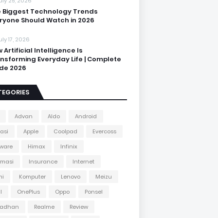
uly 25, 2026
 Biggest Technology Trends
ryone Should Watch in 2026
uly 17, 2026
 Artificial Intelligence Is
nsforming Everyday Life | Complete
de 2026
TEGORIES
Advan
Aldo
Android
kasi
Apple
Coolpad
Evercoss
ware
Himax
Infinix
rmasi
Insurance
Internet
mi
Komputer
Lenovo
Meizu
l
OnePlus
Oppo
Ponsel
adhan
Realme
Review