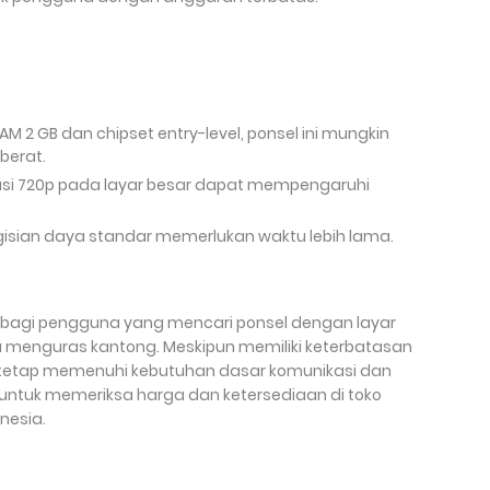
AM 2 GB dan chipset entry-level, ponsel ini mungkin
berat.
lusi 720p pada layar besar dapat mempengaruhi
gisian daya standar memerlukan waktu lebih lama.
lid bagi pengguna yang mencari ponsel dengan layar
a menguras kantong. Meskipun memiliki keterbatasan
ni tetap memenuhi kebutuhan dasar komunikasi dan
 untuk memeriksa harga dan ketersediaan di toko
onesia.