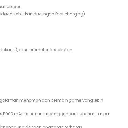
pat dilepas
(tidak disebutkan dukungan fast charging)
i belakang), akselerometer, kedekatan
ngalaman menonton dan bermain game yang lebih
as 5000 mAh cocok untuk penggunaan seharian tanpa
tuk pengguna dengan anggaran terbatas.