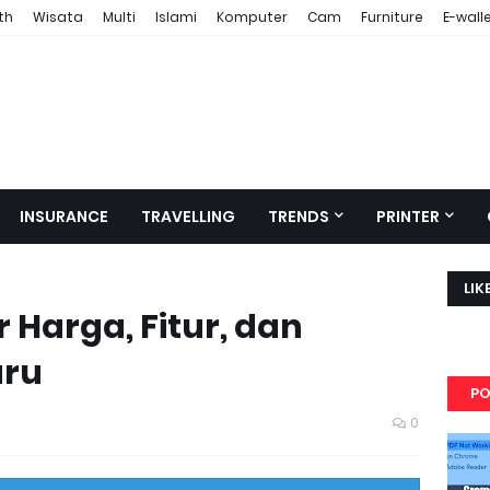
th
Wisata
Multi
Islami
Komputer
Cam
Furniture
E-wall
INSURANCE
TRAVELLING
TRENDS
PRINTER
LIK
r Harga, Fitur, dan
aru
PO
0