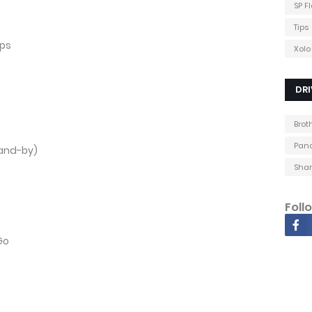
SP F
Tips
ps
Xolo
DRI
Brot
Pana
tand-by)
Shar
Foll
Go