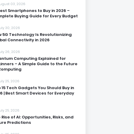
ugust 03, 2026
Best Smartphones to Buy in 2026 –
plete Buying Guide for Every Budget
uly 30, 2026
 5G Technology Is Revolutionizing
bal Connectivity in 2026
uly 26, 2026
ntum Computing Explained for
inners – A Simple Guide to the Future
Computing
uly 25, 2026
 15 Tech Gadgets You Should Buy in
6 | Best Smart Devices for Everyday
uly 25, 2026
 Rise of AI: Opportunities, Risks, and
ure Predictions