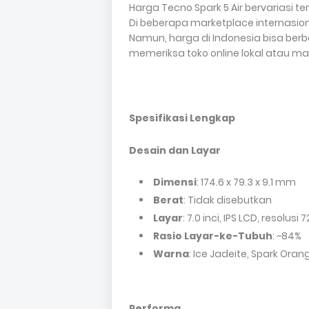
Harga Tecno Spark 5 Air bervariasi t
Di beberapa marketplace internasiona
Namun, harga di Indonesia bisa ber
memeriksa toko online lokal atau ma
Spesifikasi Lengkap
Desain dan Layar
Dimensi
: 174.6 x 79.3 x 9.1 mm
Berat
: Tidak disebutkan
Layar
: 7.0 inci, IPS LCD, resolusi
Rasio Layar-ke-Tubuh
: ~84%
Warna
: Ice Jadeite, Spark Oran
Performa