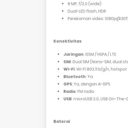
8 MP, f/2.0 (wide)
Dual-LED flash, HDR
Perekaman video: 1080p@30f
Konektivitas
Jaringan
: GSM / HSPA / LTE
SIM
: Dual SIM (Nano-SIM, dual s
Wi-Fi
: Wi-Fi 802.11 b/g/n, hotspot
Bluetooth
: Ya
GPS
: Ya, dengan A-GPS
Radio
: FM radio
USB
: microUSB 2.0, USB On-The-
Baterai