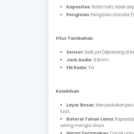
Kapasitas
: 5000 mAh, tidak da
Pengisian
: Pengisian standar 
Fitur Tambahan
Sensor
: Sidik jari (dipasang d
Jack Audio
: 3.5mm
FM Radio
: Ya
Kelebihan
Layar Besar
: Menyediakan pe
luas.
Baterai Tahan Lama
: Kapasit
sering mengisi daya.
Harga Terjangkau
: Cocok un