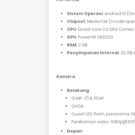
Sistem Operasi
: Android 10 (Go
Chipset
: MediaTek (model spesi
CPU
: Quad-core 2.0 GHz Cortex
GPU
: PowerVR GE8320
RAM
: 2 GB
Penyimpanan Internal
: 32 GB
Kamera
Belakang
:
13 MP, f/1.8, PDAF
QVGA
Quad-LED flash, panorama, H
Perekaman video: 1080p@30f
Depan
: