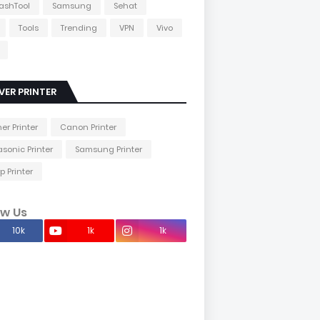
lashTool
Samsung
Sehat
Tools
Trending
VPN
Vivo
VER PRINTER
her Printer
Canon Printer
sonic Printer
Samsung Printer
p Printer
ow Us
10k
1k
1k