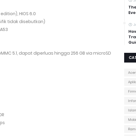
J
The
Eve
 edition), HIOS 6.0
fik tidak disebutkan)
J
-A53
How
Tra
Gui
 eMMC 5.1, dapat diperluas hingga 256 GB via microSD
CA
Acer
Apli
Firm
Info
Isla
DR
Mobi
ps
Ram