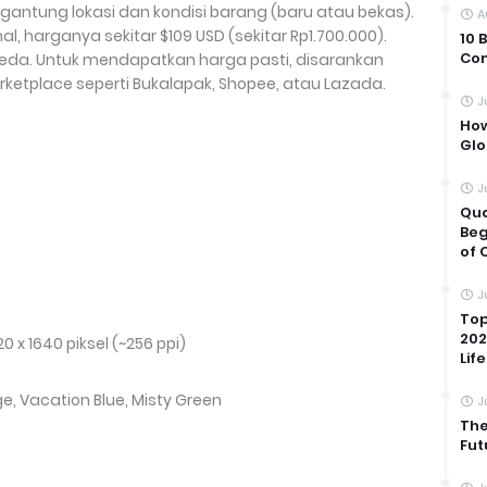
ergantung lokasi dan kondisi barang (baru atau bekas).
A
l, harganya sekitar $109 USD (sekitar Rp1.700.000).
10 
Com
beda. Untuk mendapatkan harga pasti, disarankan
rketplace seperti Bukalapak, Shopee, atau Lazada.
J
How
Glo
J
Qua
Beg
of 
J
Top
202
 720 x 1640 piksel (~256 ppi)
Life
ge, Vacation Blue, Misty Green
J
The
Fut