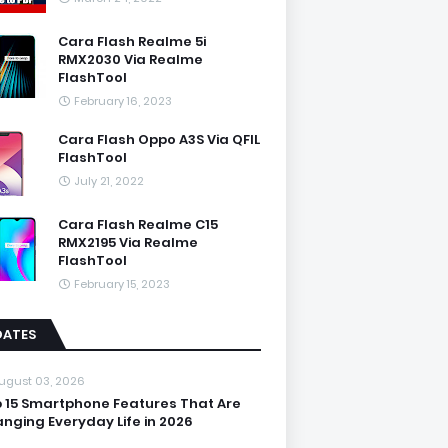
Cara Flash Realme 5i
RMX2030 Via Realme
FlashTool
February 16, 2023
Cara Flash Oppo A3S Via QFIL
FlashTool
July 21, 2022
Cara Flash Realme C15
RMX2195 Via Realme
FlashTool
February 15, 2023
DATES
ugust 03, 2026
 15 Smartphone Features That Are
nging Everyday Life in 2026