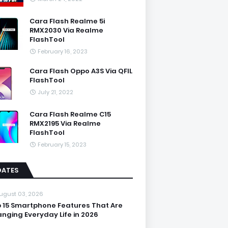
Cara Flash Realme 5i
RMX2030 Via Realme
FlashTool
February 16, 2023
Cara Flash Oppo A3S Via QFIL
FlashTool
July 21, 2022
Cara Flash Realme C15
RMX2195 Via Realme
FlashTool
February 15, 2023
DATES
ugust 03, 2026
 15 Smartphone Features That Are
nging Everyday Life in 2026