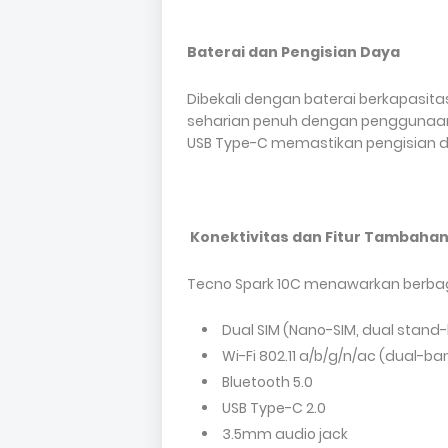
Baterai dan Pengisian Daya
Dibekali dengan baterai berkapasi
seharian penuh dengan penggunaan 
USB Type-C memastikan pengisian da
Konektivitas dan Fitur Tambaha
Tecno Spark 10C menawarkan berbagai
Dual SIM (Nano-SIM, dual stand
Wi-Fi 802.11 a/b/g/n/ac (dual-ba
Bluetooth 5.0
USB Type-C 2.0
3.5mm audio jack