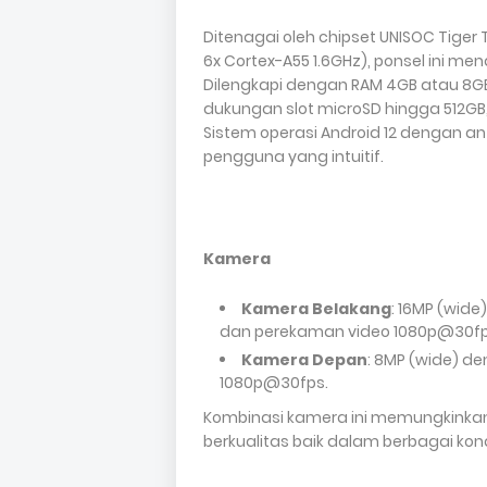
Ditenagai oleh chipset UNISOC Tiger
6x Cortex-A55 1.6GHz), ponsel ini m
Dilengkapi dengan RAM 4GB atau 8GB
dukungan slot microSD hingga 512GB
Sistem operasi Android 12 dengan 
pengguna yang intuitif.
Kamera
Kamera Belakang
: 16MP (wide
dan perekaman video 1080p@30fp
Kamera Depan
: 8MP (wide) d
1080p@30fps.
Kombinasi kamera ini memungkinkan
berkualitas baik dalam berbagai ko