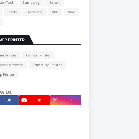
lashTool
Samsung
Sehat
Tools
Trending
VPN
Vivo
VER PRINTER
her Printer
Canon Printer
sonic Printer
Samsung Printer
p Printer
ow Us
10k
1k
1k