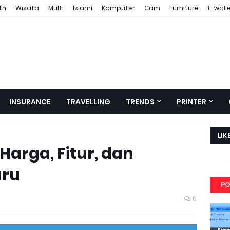
th
Wisata
Multi
Islami
Komputer
Cam
Furniture
E-wall
INSURANCE
TRAVELLING
TRENDS
PRINTER
LIK
Harga, Fitur, dan
aru
PO
0