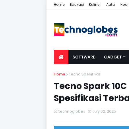
Home
Edukasi
Kuliner
Auto
Heal
SOFTWARE
GADGET
Home
Tecno Spesifikasi
Tecno Spark 10C 
Spesifikasi Terb
technoglobes
July 02, 2025