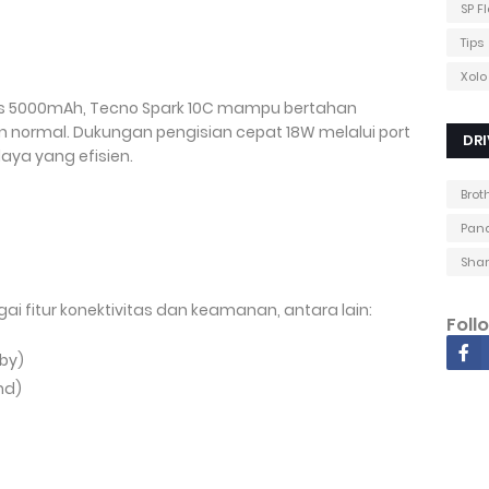
SP F
Tips
Xolo
tas 5000mAh, Tecno Spark 10C mampu bertahan
normal. Dukungan pengisian cepat 18W melalui port
DRI
ya yang efisien.
Brot
Pana
n
Shar
 fitur konektivitas dan keamanan, antara lain:
Foll
-by)
nd)