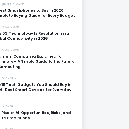
ugust 03, 2026
Best Smartphones to Buy in 2026 –
plete Buying Guide for Every Budget
uly 30, 2026
 5G Technology Is Revolutionizing
bal Connectivity in 2026
uly 26, 2026
ntum Computing Explained for
inners – A Simple Guide to the Future
Computing
uly 25, 2026
 15 Tech Gadgets You Should Buy in
6 | Best Smart Devices for Everyday
uly 25, 2026
 Rise of AI: Opportunities, Risks, and
ure Predictions