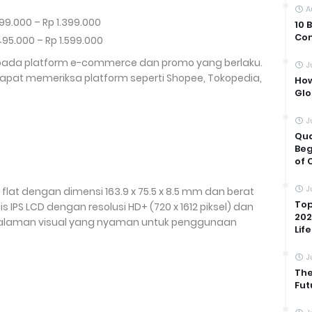
A
.299.000 – Rp 1.399.000
10 
Com
.495.000 – Rp 1.599.000
 pada platform e-commerce dan promo yang berlaku.
J
 dapat memeriksa platform seperti Shopee, Tokopedia,
How
Glo
J
Qua
Beg
of 
J
 flat dengan dimensi 163.9 x 75.5 x 8.5 mm dan berat
Top
nis IPS LCD dengan resolusi HD+ (720 x 1612 piksel) dan
202
galaman visual yang nyaman untuk penggunaan
Life
J
The
Fut