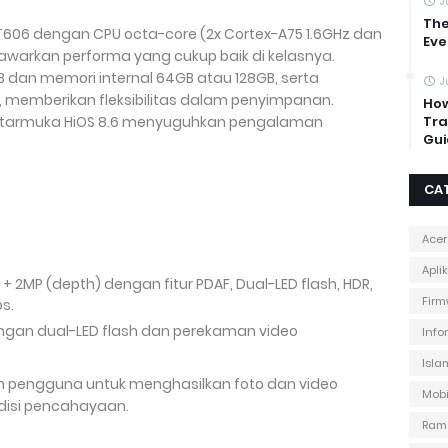
J
The
 T606 dengan CPU octa-core (2x Cortex-A75 1.6GHz dan
Eve
enawarkan performa yang cukup baik di kelasnya.
 dan memori internal 64GB atau 128GB, serta
J
, memberikan fleksibilitas dalam penyimpanan.
How
antarmuka HiOS 8.6 menyuguhkan pengalaman
Tra
Gui
CA
Acer
Apli
) + 2MP (depth) dengan fitur PDAF, Dual-LED flash, HDR,
Firm
s.
engan dual-LED flash dan perekaman video
Info
Isla
 pengguna untuk menghasilkan foto dan video
Mobi
ndisi pencahayaan.
Ram