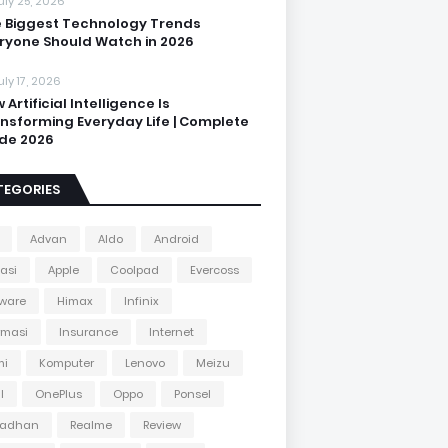
uly 25, 2026
 Biggest Technology Trends
ryone Should Watch in 2026
uly 17, 2026
 Artificial Intelligence Is
nsforming Everyday Life | Complete
de 2026
TEGORIES
Advan
Aldo
Android
kasi
Apple
Coolpad
Evercoss
ware
Himax
Infinix
rmasi
Insurance
Internet
mi
Komputer
Lenovo
Meizu
l
OnePlus
Oppo
Ponsel
adhan
Realme
Review