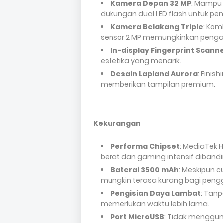
Kamera Depan 32 MP
: Mampu 
dukungan dual LED flash untuk 
Kamera Belakang Triple
: Kom
sensor 2 MP memungkinkan pengam
In-display Fingerprint Scann
estetika yang menarik.
Desain Lapland Aurora
: Finis
memberikan tampilan premium.
Kekurangan
Performa Chipset
: MediaTek 
berat dan gaming intensif diband
Baterai 3500 mAh
: Meskipun c
mungkin terasa kurang bagi peng
Pengisian Daya Lambat
: Tan
memerlukan waktu lebih lama.
Port MicroUSB
: Tidak menggun