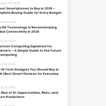
ugust 03, 2026
Best Smartphones to Buy in 2026 –
plete Buying Guide for Every Budget
uly 30, 2026
 5G Technology Is Revolutionizing
bal Connectivity in 2026
uly 26, 2026
ntum Computing Explained for
inners – A Simple Guide to the Future
Computing
uly 25, 2026
 15 Tech Gadgets You Should Buy in
6 | Best Smart Devices for Everyday
uly 25, 2026
 Rise of AI: Opportunities, Risks, and
ure Predictions