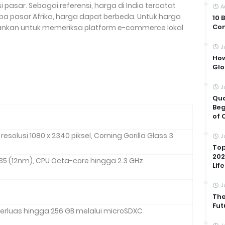
pasar. Sebagai referensi, harga di India tercatat
A
apa pasar Afrika, harga dapat berbeda. Untuk harga
10 
Com
arankan untuk memeriksa platform e-commerce lokal
J
How
Glo
J
Qua
Beg
of 
 resolusi 1080 x 2340 piksel, Corning Gorilla Glass 3
J
Top
202
35 (12nm), CPU Octa-core hingga 2.3 GHz
Life
J
The
Fut
perluas hingga 256 GB melalui microSDXC