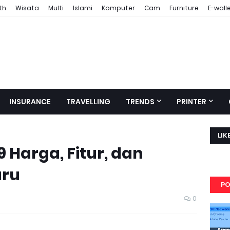
th
Wisata
Multi
Islami
Komputer
Cam
Furniture
E-wall
INSURANCE
TRAVELLING
TRENDS
PRINTER
LIK
 Harga, Fitur, dan
aru
PO
0