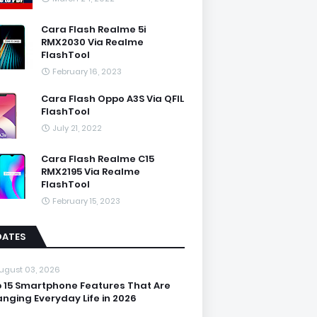
Cara Flash Realme 5i
RMX2030 Via Realme
FlashTool
February 16, 2023
Cara Flash Oppo A3S Via QFIL
FlashTool
July 21, 2022
Cara Flash Realme C15
RMX2195 Via Realme
FlashTool
February 15, 2023
DATES
ugust 03, 2026
 15 Smartphone Features That Are
nging Everyday Life in 2026