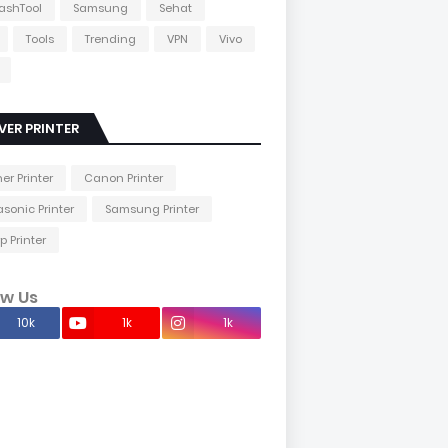
lashTool
Samsung
Sehat
Tools
Trending
VPN
Vivo
VER PRINTER
her Printer
Canon Printer
sonic Printer
Samsung Printer
p Printer
ow Us
10k
1k
1k