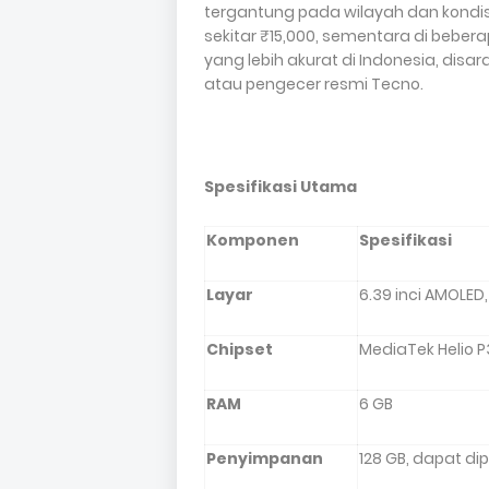
tergantung pada wilayah dan kondisi 
sekitar ₹15,000, sementara di beber
yang lebih akurat di Indonesia, dis
atau pengecer resmi Tecno.
Spesifikasi Utama
Komponen
Spesifikasi
Layar
6.39 inci AMOLED,
Chipset
MediaTek Helio P
RAM
6 GB
Penyimpanan
128 GB, dapat di