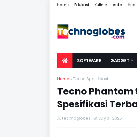
Home
Edukasi
Kuliner
Auto
Heal
SOFTWARE
GADGET
Home
Tecno Spesifikasi
Tecno Phantom 9
Spesifikasi Terb
technoglobes
July 01, 2025