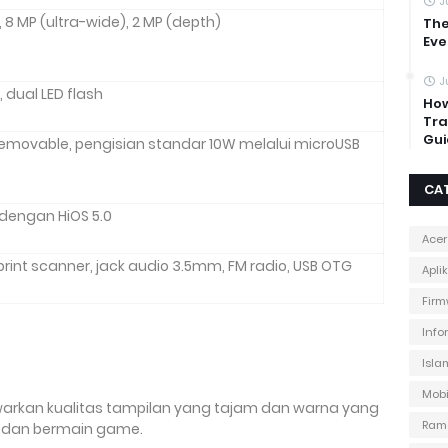
J
), 8 MP (ultra-wide), 2 MP (depth)
The
Eve
J
, dual LED flash
How
Tra
Gui
emovable, pengisian standar 10W melalui microUSB
CA
 dengan HiOS 5.0
Acer
rprint scanner, jack audio 3.5mm, FM radio, USB OTG
Apli
Firm
Info
Isla
Mobi
arkan kualitas tampilan yang tajam dan warna yang
Ram
o dan bermain game.