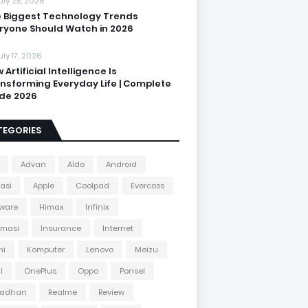
uly 25, 2026
 Biggest Technology Trends
ryone Should Watch in 2026
uly 17, 2026
 Artificial Intelligence Is
nsforming Everyday Life | Complete
de 2026
TEGORIES
Advan
Aldo
Android
kasi
Apple
Coolpad
Evercoss
ware
Himax
Infinix
rmasi
Insurance
Internet
mi
Komputer
Lenovo
Meizu
l
OnePlus
Oppo
Ponsel
adhan
Realme
Review