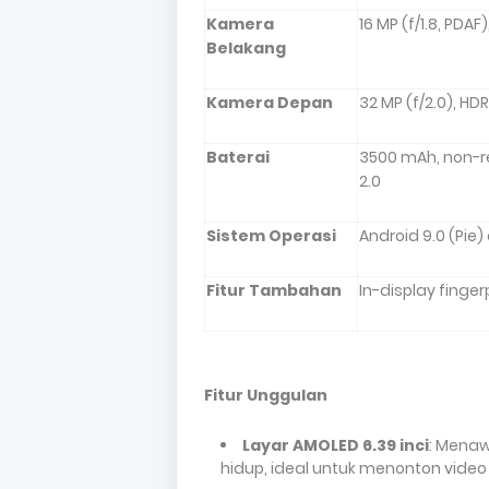
Kamera
16 MP (f/1.8, PDAF
Belakang
Kamera Depan
32 MP (f/2.0), HDR
Baterai
3500 mAh, non-r
2.0
Sistem Operasi
Android 9.0 (Pie)
Fitur Tambahan
In-display finge
Fitur Unggulan
Layar AMOLED 6.39 inci
: Menaw
hidup, ideal untuk menonton vide