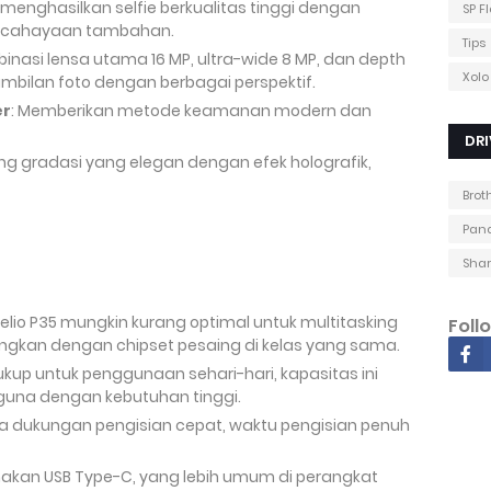
menghasilkan selfie berkualitas tinggi dengan
SP F
pencahayaan tambahan.
Tips
binasi lensa utama 16 MP, ultra-wide 8 MP, dan depth
Xolo
bilan foto dengan berbagai perspektif.
er
: Memberikan metode keamanan modern dan
DRI
hing gradasi yang elegan dengan efek holografik,
Brot
Pana
Shar
Helio P35 mungkin kurang optimal untuk multitasking
Foll
ingkan dengan chipset pesaing di kelas yang sama.
ukup untuk penggunaan sehari-hari, kapasitas ini
guna dengan kebutuhan tinggi.
pa dukungan pengisian cepat, waktu pengisian penuh
akan USB Type-C, yang lebih umum di perangkat