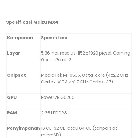
Spesifikasi Meizu MX4
Komponen
Spesifikasi
Layar
5,36 inci, resolusi 1152 x 1920 piksel, Corning
Gorilla Glass 3
Chipset
MediaTek MT6595, Octa-core (4x2.2 GHz
Cortex-A17 & 4x1.7 GHz Cortex-A7)
GPU
PowerVR G6200
RAM
2 GB LPDDR3
Penyimpanan
16 GB, 32 GB, atau 64 GB (tanpa slot
microSD)