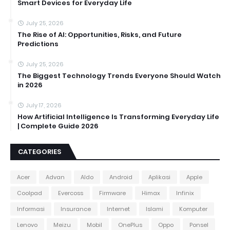
Smart Devices for Everyday Life
July 25, 2026
The Rise of AI: Opportunities, Risks, and Future
Predictions
July 25, 2026
The Biggest Technology Trends Everyone Should Watch
in 2026
July 17, 2026
How Artificial Intelligence Is Transforming Everyday Life
| Complete Guide 2026
CATEGORIES
Acer
Advan
Aldo
Android
Aplikasi
Apple
Coolpad
Evercoss
Firmware
Himax
Infinix
Informasi
Insurance
Internet
Islami
Komputer
Lenovo
Meizu
Mobil
OnePlus
Oppo
Ponsel