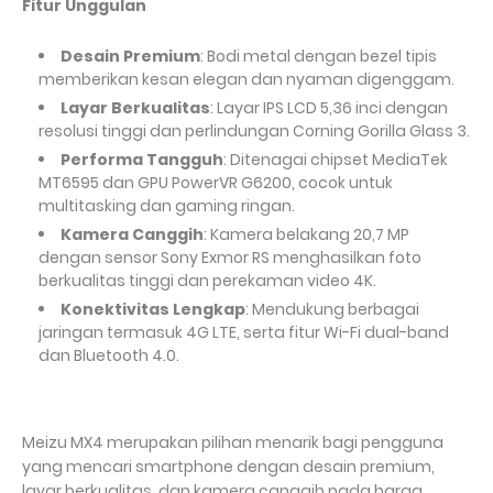
Fitur Unggulan
Desain Premium
: Bodi metal dengan bezel tipis
memberikan kesan elegan dan nyaman digenggam.
Layar Berkualitas
: Layar IPS LCD 5,36 inci dengan
resolusi tinggi dan perlindungan Corning Gorilla Glass 3.
Performa Tangguh
: Ditenagai chipset MediaTek
MT6595 dan GPU PowerVR G6200, cocok untuk
multitasking dan gaming ringan.
Kamera Canggih
: Kamera belakang 20,7 MP
dengan sensor Sony Exmor RS menghasilkan foto
berkualitas tinggi dan perekaman video 4K.
Konektivitas Lengkap
: Mendukung berbagai
jaringan termasuk 4G LTE, serta fitur Wi-Fi dual-band
dan Bluetooth 4.0.
Meizu MX4 merupakan pilihan menarik bagi pengguna
yang mencari smartphone dengan desain premium,
layar berkualitas, dan kamera canggih pada harga