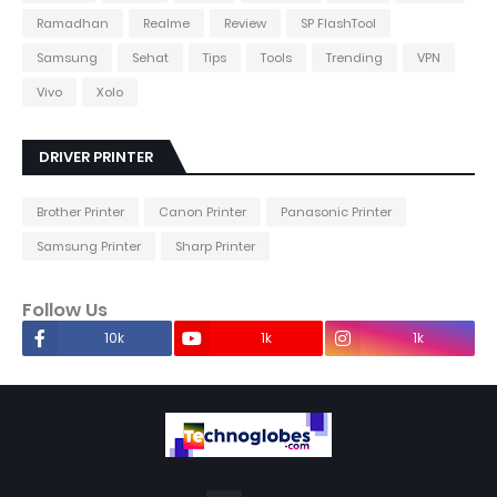
Ramadhan
Realme
Review
SP FlashTool
Samsung
Sehat
Tips
Tools
Trending
VPN
Vivo
Xolo
DRIVER PRINTER
Brother Printer
Canon Printer
Panasonic Printer
Samsung Printer
Sharp Printer
Follow Us
10k
1k
1k