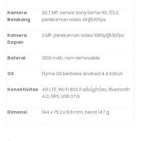
Kamera
20,7 MP, sensor Sony Exmor RS, f/2.2,
Belakang
perekaman video 4K@30fps
Kamera
2 MP, perekaman video 1080p@30fps
Depan
Baterai
3100 mAh, non-removable
OS
Flyme OS berbasis Android 4.4 KitKat
Konektivitas
4G LTE, Wi-Fi 802.11 a/b/g/n/ac, Bluetooth
4.0, GPS, USB OTG
Dimensi
144 x 75,2 x 8,9 mm, berat 147 g