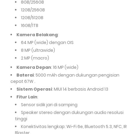
8GB/256GB
12GB/256GB
12GB/512GB
16GB/1TB
Kamera Belakang
:
64 MP (wide) dengan OIS
8 MP (ultrawide)
2 MP (macro)
Kamera Depan
: 16 MP (wide)
Baterai
: 5000 mAh dengan dukungan pengisian
cepat 67W .
Sistem Operasi
: MIUI 14 berbasis Android 13
Fitur Lain
:
Sensor sidik jari di samping
Speaker stereo dengan dukungan audio resolusi
tinggi
Konektivitas lengkap: Wi-Fi 6e, Bluetooth 5.3, NFC, IR
Blaster