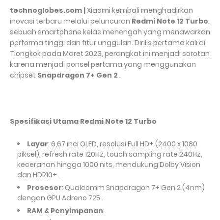
technoglobes.com |
Xiaomi kembali menghadirkan
inovasi terbaru melalui peluncuran
Redmi Note 12 Turbo
,
sebuah smartphone kelas menengah yang menawarkan
performa tinggi dan fitur unggulan. Dirilis pertama kali di
Tiongkok pada Maret 2023, perangkat ini menjadi sorotan
karena menjadi ponsel pertama yang menggunakan
chipset
Snapdragon 7+ Gen 2
.
Spesifikasi Utama Redmi Note 12 Turbo
Layar
: 6,67 inci OLED, resolusi Full HD+ (2400 x 1080
piksel), refresh rate 120Hz, touch sampling rate 240Hz,
kecerahan hingga 1000 nits, mendukung Dolby Vision
dan HDR10+ .
Prosesor
: Qualcomm Snapdragon 7+ Gen 2 (4nm)
dengan GPU Adreno 725 .
RAM & Penyimpanan
: