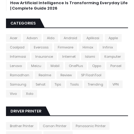
How Artificial Intelligence Is Transforming Everyday Life
| Complete Guide 2026
CATEGORIES
Acer
Advan
Aldo
Android
Aplikasi
Apple
Coolpad
Evercoss
Firmware
Himax
Infinix
Informasi
Insurance
Internet
Islami
Komputer
Lenovo
Meizu
Mobil
OnePlus
Oppo
Ponsel
Ramadhan
Realme
Review
SP FlashTool
Samsung
Sehat
Tips
Tools
Trending
VPN
Vivo
Xolo
DRIVER PRINTER
Brother Printer
Canon Printer
Panasonic Printer