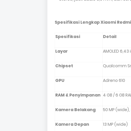
Spesifikasi Lengkap Xiaomi Redmi 
Spesifikasi
Detail
Layar
AMOLED 6,43 in
Chipset
Qualcomm Sn
GPU
Adreno 610
RAM & Penyimpanan
4 GB / 6 GB R
Kamera Belakang
50 MP (wide),
Kamera Depan
13 MP (wide)