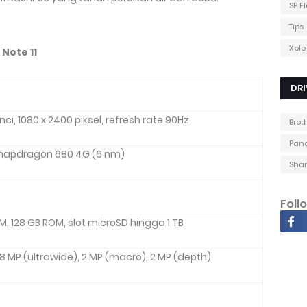
SP F
Tips
Xolo
Note 11
DRI
ci, 1080 x 2400 piksel, refresh rate 90Hz
Brot
Pana
apdragon 680 4G (6 nm)
Shar
Foll
AM, 128 GB ROM, slot microSD hingga 1 TB
 8 MP (ultrawide), 2 MP (macro), 2 MP (depth)