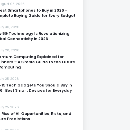
ugust 03, 2026
Best Smartphones to Buy in 2026 –
plete Buying Guide for Every Budget
uly 30, 2026
 5G Technology Is Revolutionizing
bal Connectivity in 2026
uly 26, 2026
ntum Computing Explained for
inners – A Simple Guide to the Future
Computing
uly 25, 2026
 15 Tech Gadgets You Should Buy in
6 | Best Smart Devices for Everyday
uly 25, 2026
 Rise of AI: Opportunities, Risks, and
ure Predictions