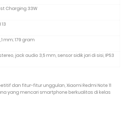
ast Charging 33W
I 13
 8,1 mm; 179 gram
tereo, jack audio 3,5 mm, sensor sidik jari di sisi, IP53
tif dan fitur-fitur unggulan, Xiaomi Redmi Note 11
una yang mencari smartphone berkualitas di kelas