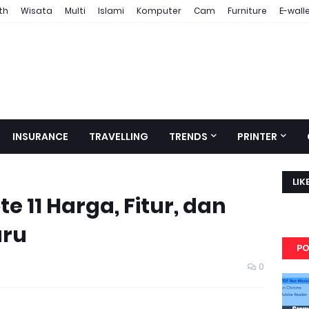
th
Wisata
Multi
Islami
Komputer
Cam
Furniture
E-wall
INSURANCE
TRAVELLING
TRENDS
PRINTER
LIK
e 11 Harga, Fitur, dan
aru
PO
0