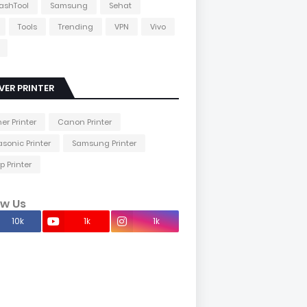
lashTool
Samsung
Sehat
Tools
Trending
VPN
Vivo
VER PRINTER
her Printer
Canon Printer
sonic Printer
Samsung Printer
p Printer
ow Us
10k
1k
1k