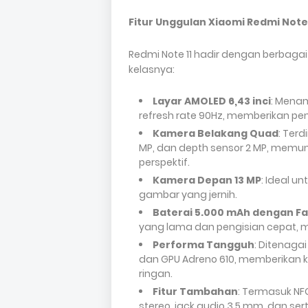
Fitur Unggulan Xiaomi Redmi Note 
Redmi Note 11 hadir dengan berbagai
kelasnya:
Layar AMOLED 6,43 inci
: Menam
refresh rate 90Hz, memberikan pe
Kamera Belakang Quad
: Terd
MP, dan depth sensor 2 MP, mem
perspektif.
Kamera Depan 13 MP
: Ideal u
gambar yang jernih.
Baterai 5.000 mAh dengan F
yang lama dan pengisian cepat, m
Performa Tangguh
: Ditenaga
dan GPU Adreno 610, memberikan k
ringan.
Fitur Tambahan
: Termasuk NFC 
stereo, jack audio 3,5 mm, dan sert