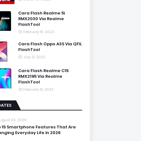
Cara Flash Realme 5i
RMX2030 Via Realme
FlashTool
February 16, 2023
Cara Flash Oppo A3S Via QFIL
FlashTool
July 21, 2022
Cara Flash Realme C15
RMX2195 Via Realme
FlashTool
February 15, 2023
DATES
ugust 03, 2026
 15 Smartphone Features That Are
nging Everyday Life in 2026