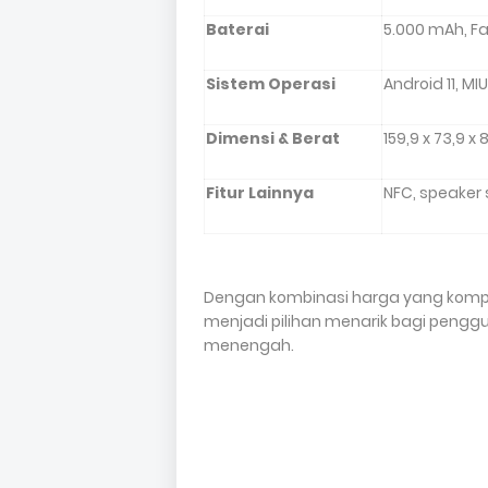
Baterai
5.000 mAh, F
Sistem Operasi
Android 11, MIU
Dimensi & Berat
159,9 x 73,9 x
Fitur Lainnya
NFC, speaker s
Dengan kombinasi harga yang kompeti
menjadi pilihan menarik bagi pengg
menengah.