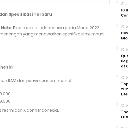
A
10 
 dan Spesifikasi Terbaru
Com
J
Note 11
resmi dirilis di Indonesia pada Maret 2022
How
las menengah yang menawarkan spesifikasi mumpuni
Glo
J
Qua
Beg
of 
onesia
J
rian RAM dan penyimpanan internal:
Top
202
99.000
Life
99.000
J
 resmi dari Xiaomi Indonesia.
The
Fut