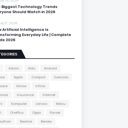
uly 25, 2026
 Biggest Technology Trends
ryone Should Watch in 2026
uly 17, 2026
 Artificial Intelligence Is
nsforming Everyday Life | Complete
de 2026
TEGORIES
Advan
Aldo
Android
kasi
Apple
Coolpad
Evercoss
ware
Himax
Infinix
rmasi
Insurance
Internet
mi
Komputer
Lenovo
Meizu
l
OnePlus
Oppo
Ponsel
adhan
Realme
Review