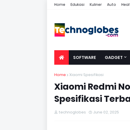
Home
Edukasi
Kuliner
Auto
Heal
SOFTWARE
GADGET
Home
Xiaomi Spesifikasi
Xiaomi Redmi Not
Spesifikasi Terb
technoglobes
June 02, 2025