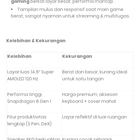
gaming
berkat layar besar, performa mantap .
Tampilan mulus dan responsif saat main game
berat, sangat nyaman untuk streaming & multitugas.
Kelebihan & Kekurangan
Kelebihan
Kekurangan
Layar luas 14,6″ Super
Berat dan besar, kurang ideal
AMOLED 120
Hz
untuk satu tangan
Performa tinggi
Harga premium, aksesori
Snapdragon
8
Gen
1
keyboard + cover mahal
Fitur produktivitas
Layar reflektif di luar ruangan
lengkap (S
Pen, DeX)
Speaker AKG berkualitas
Kurang cocok sebagai