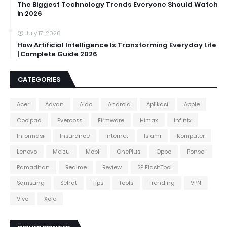
The Biggest Technology Trends Everyone Should Watch
in 2026
July 17, 2026
How Artificial Intelligence Is Transforming Everyday Life
| Complete Guide 2026
CATEGORIES
Acer
Advan
Aldo
Android
Aplikasi
Apple
Coolpad
Evercoss
Firmware
Himax
Infinix
Informasi
Insurance
Internet
Islami
Komputer
Lenovo
Meizu
Mobil
OnePlus
Oppo
Ponsel
Ramadhan
Realme
Review
SP FlashTool
Samsung
Sehat
Tips
Tools
Trending
VPN
Vivo
Xolo