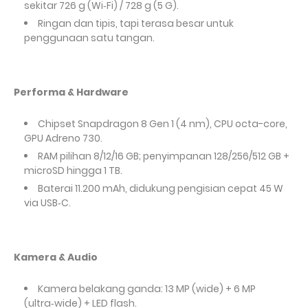
sekitar 726
g (Wi‑Fi) / 728
g (5
G).
Ringan dan tipis, tapi terasa besar untuk
penggunaan satu tangan.
Performa & Hardware
Chipset Snapdragon
8
Gen
1 (4
nm), CPU octa-core,
GPU Adreno
730.
RAM pilihan 8/12/16
GB; penyimpanan 128/256/512
GB +
microSD hingga 1
TB.
Baterai 11.200
mAh, didukung pengisian cepat 45
W
via USB‑C.
Kamera & Audio
Kamera belakang ganda: 13
MP (wide) + 6
MP
(ultra‑wide) + LED flash.