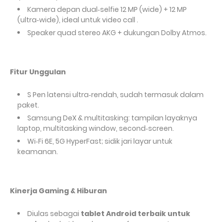
Kamera depan dual‑selfie 12
MP (wide) + 12
MP
(ultra‑wide), ideal untuk video call .
Speaker quad stereo AKG + dukungan Dolby Atmos.
Fitur Unggulan
S
Pen latensi ultra‑rendah, sudah termasuk dalam
paket.
Samsung DeX & multitasking: tampilan layaknya
laptop, multitasking window, second‑screen.
Wi‑Fi 6E, 5G HyperFast; sidik jari layar untuk
keamanan.
Kinerja Gaming & Hiburan
Diulas sebagai
tablet Android terbaik untuk