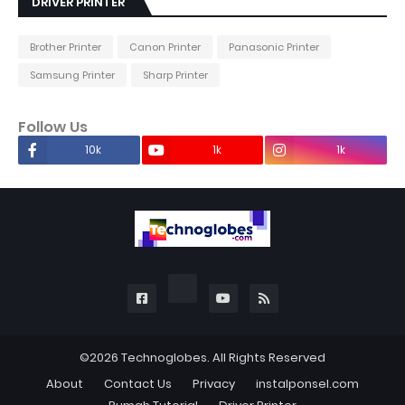
DRIVER PRINTER
Brother Printer
Canon Printer
Panasonic Printer
Samsung Printer
Sharp Printer
Follow Us
10k
1k
1k
©2026
Technoglobes
. All Rights Reserved
About
Contact Us
Privacy
instalponsel.com