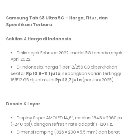
Samsung Tab
S8
Ultra 5G
–
Harga, Fitur, dan
Spesifikasi Terbaru
Sekilas & Harga di Indonesia
Dirilis sejak Februari
2022, model 5G tersedia sejak
April 2022.
Di Indonesia, harga Tiper 12/256
GB diperkirakan
sekitar
Rp
10,8
–
11,1 juta
, sedangkan varian tertinggi
16/512
GB dijual mulai
Rp
22,7 juta
(per
Juni
2025) .
Desain & Layar
Display Super
AMOLED 14,6
″
, resolusi 1848
×
2960 px
(~240
ppi), dengan refresh rate adaptif 1
–
120
Hz.
Dimensi ramping (326
×
208
×
5,5
mm) dan berat