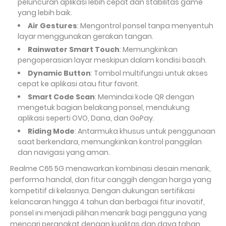
peluncuran aplikasi lebih cepat dan stabilitas game
yang lebih baik.
Air Gestures
: Mengontrol ponsel tanpa menyentuh
layar menggunakan gerakan tangan.
Rainwater Smart Touch
: Memungkinkan
pengoperasian layar meskipun dalam kondisi basah.
Dynamic Button
: Tombol multifungsi untuk akses
cepat ke aplikasi atau fitur favorit.
Smart Code Scan
: Memindai kode QR dengan
mengetuk bagian belakang ponsel, mendukung
aplikasi seperti OVO, Dana, dan GoPay.
Riding Mode
: Antarmuka khusus untuk penggunaan
saat berkendara, memungkinkan kontrol panggilan
dan navigasi yang aman.
Realme C65 5G menawarkan kombinasi desain menarik,
performa handal, dan fitur canggih dengan harga yang
kompetitif di kelasnya. Dengan dukungan sertifikasi
kelancaran hingga 4 tahun dan berbagai fitur inovatif,
ponsel ini menjadi pilihan menarik bagi pengguna yang
mencari perangkat dengan kualitas dan daya tahan