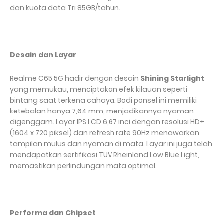
dan kuota data Tri 85GB/tahun.
Desain dan Layar
Realme C65 5G hadir dengan desain
Shining Starlight
yang memukau, menciptakan efek kilauan seperti
bintang saat terkena cahaya. Bodi ponsel ini memiliki
ketebalan hanya 7,64 mm, menjadikannya nyaman
digenggam. Layar IPS LCD 6,67 inci dengan resolusi HD+
(1604 x 720 piksel) dan refresh rate 90Hz menawarkan
tampilan mulus dan nyaman di mata. Layar ini juga telah
mendapatkan sertifikasi TÜV Rheinland Low Blue Light,
memastikan perlindungan mata optimal.
Performa dan Chipset