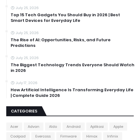
July 25, 2026
Top 15 Tech Gadgets You Should Buy in 2026 | Best
Smart Devices for Everyday Life
July 25, 2026
The Rise of AI: Opportunities, Risks, and Future
Predictions
July 25, 2026
The Biggest Technology Trends Everyone Should Watch
in 2026
July 17, 2026
How Artificial Intelligence Is Transforming Everyday Life
| Complete Guide 2026
CATEGORIES
Acer
Advan
Aldo
Android
Aplikasi
Apple
Coolpad
Evercoss
Firmware
Himax
Infinix