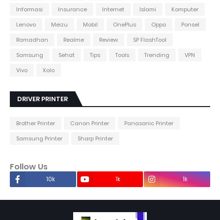
Informasi
Insurance
Internet
Islami
Komputer
Lenovo
Meizu
Mobil
OnePlus
Oppo
Ponsel
Ramadhan
Realme
Review
SP FlashTool
Samsung
Sehat
Tips
Tools
Trending
VPN
Vivo
Xolo
DRIVER PRINTER
Brother Printer
Canon Printer
Panasonic Printer
Samsung Printer
Sharp Printer
Follow Us
10k
1k
1k