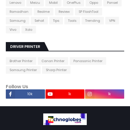
Lenovo
Meizu
Mobil
OnePlus
Oppo
Ponsel
Ramadhan
Realme
Review
SP FlashTool
Samsung
Sehat
Tips
Tools
Trending
VPN
Vivo
Xolo
DRIVER PRINTER
Brother Printer
Canon Printer
Panasonic Printer
Samsung Printer
Sharp Printer
Follow Us
10k
1k
1k