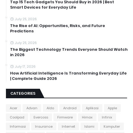
Top 15 Tech Gadgets You Should Buy in 2026 | Best
Smart Devices for Everyday Life
July 25, 2026
The Rise of AI: Opportunities, Risks, and Future
Predictions
July 25, 2026
The Biggest Technology Trends Everyone Should Watch
in 2026
July 17, 2026
How Artificial Intelligence Is Transforming Everyday Life
| Complete Guide 2026
CATEGORIES
Acer
Advan
Aldo
Android
Aplikasi
Apple
Coolpad
Evercoss
Firmware
Himax
Infinix
Informasi
Insurance
Internet
Islami
Komputer