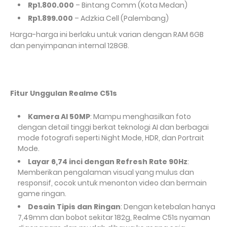
Rp1.800.000
– Bintang Comm (Kota Medan)
Rp1.899.000
– Adzkia Cell (Palembang)
Harga-harga ini berlaku untuk varian dengan RAM 6GB
dan penyimpanan internal 128GB.
Fitur Unggulan Realme C51s
Kamera AI 50MP
: Mampu menghasilkan foto
dengan detail tinggi berkat teknologi AI dan berbagai
mode fotografi seperti Night Mode, HDR, dan Portrait
Mode.
Layar 6,74 inci dengan Refresh Rate 90Hz
:
Memberikan pengalaman visual yang mulus dan
responsif, cocok untuk menonton video dan bermain
game ringan.
Desain Tipis dan Ringan
: Dengan ketebalan hanya
7,49mm dan bobot sekitar 182g, Realme C51s nyaman