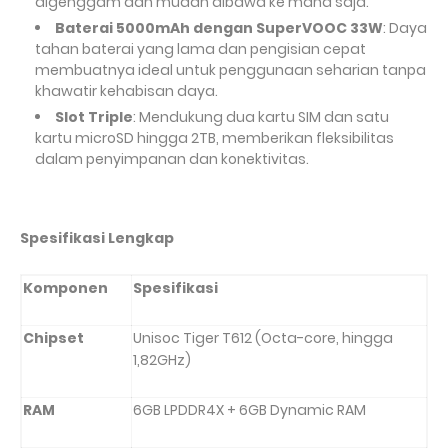
digenggam dan mudah dibawa ke mana saja.
Baterai 5000mAh dengan SuperVOOC 33W
: Daya
tahan baterai yang lama dan pengisian cepat
membuatnya ideal untuk penggunaan seharian tanpa
khawatir kehabisan daya.
Slot Triple
: Mendukung dua kartu SIM dan satu
kartu microSD hingga 2TB, memberikan fleksibilitas
dalam penyimpanan dan konektivitas.
Spesifikasi Lengkap
Komponen
Spesifikasi
Chipset
Unisoc Tiger T612 (Octa-core, hingga
1,82GHz)
RAM
6GB LPDDR4X + 6GB Dynamic RAM