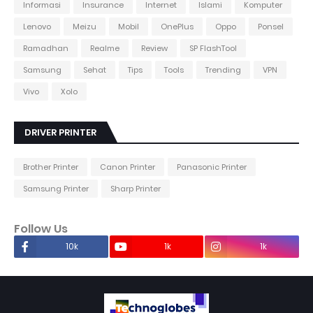
Informasi
Insurance
Internet
Islami
Komputer
Lenovo
Meizu
Mobil
OnePlus
Oppo
Ponsel
Ramadhan
Realme
Review
SP FlashTool
Samsung
Sehat
Tips
Tools
Trending
VPN
Vivo
Xolo
DRIVER PRINTER
Brother Printer
Canon Printer
Panasonic Printer
Samsung Printer
Sharp Printer
Follow Us
10k
1k
1k