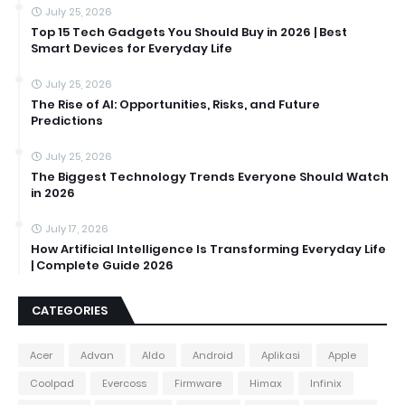
July 25, 2026
Top 15 Tech Gadgets You Should Buy in 2026 | Best
Smart Devices for Everyday Life
July 25, 2026
The Rise of AI: Opportunities, Risks, and Future
Predictions
July 25, 2026
The Biggest Technology Trends Everyone Should Watch
in 2026
July 17, 2026
How Artificial Intelligence Is Transforming Everyday Life
| Complete Guide 2026
CATEGORIES
Acer
Advan
Aldo
Android
Aplikasi
Apple
Coolpad
Evercoss
Firmware
Himax
Infinix