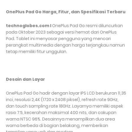
OnePlus Pad Go Harga, Fitur, dan Spesifikasi Terbaru
technoglobes.com I
OnePlus Pad Go resmi diluncurkan
pada Oktober 2023 sebagai versi hemat dari OnePlus
Pad. Tablet ini menyasar pengguna yang mencari
perangkat multimedia dengan harga terjangkau namun
tetap memiliki fitur unggulan.
Desain dan Layar
OnePlus Pad Go hadir dengan layar IPS LCD berukuran 11,35
inci, resolusi 2,4K (1720 x 2408 piksel), refresh rate 90Hz,
dan touch sampling rate 180Hz. Layarnya memiliki aspek
rasio 7:5, kecerahan maksimal 400 nits, dan cakupan
warna NTSC 96%. Desainnya menampilkan dua area
warna berbeda di bagian belakang, memberikan