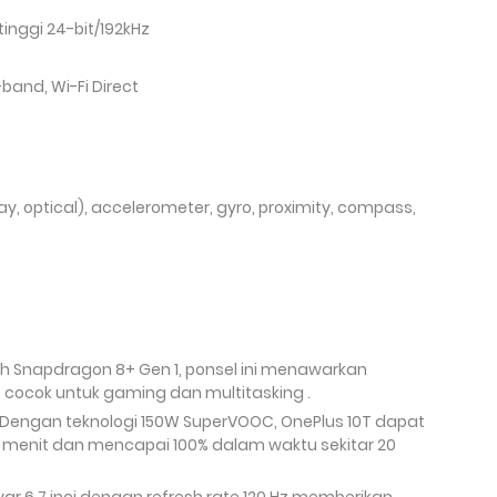
 tinggi 24-bit/192kHz
-band, Wi-Fi Direct
lay, optical), accelerometer, gyro, proximity, compass,
leh Snapdragon 8+ Gen 1, ponsel ini menawarkan
, cocok untuk gaming dan multitasking .
: Dengan teknologi 150W SuperVOOC, OnePlus 10T dapat
 menit dan mencapai 100% dalam waktu sekitar 20