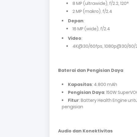
8 MP (ultrawide), f/2.2, 120°
2 MP (makro), f/2.4
Depan
:
16 MP (wide), f/2.4
Video
:
4K@30/60fps, 1080p@30/60/24
Baterai dan Pengisian Daya
Kapasitas
: 4.800 mAh
Pengisian Daya
: 150W SuperVO
Fitur
: Battery Health Engine un
pengisian
Audio dan Konektivitas