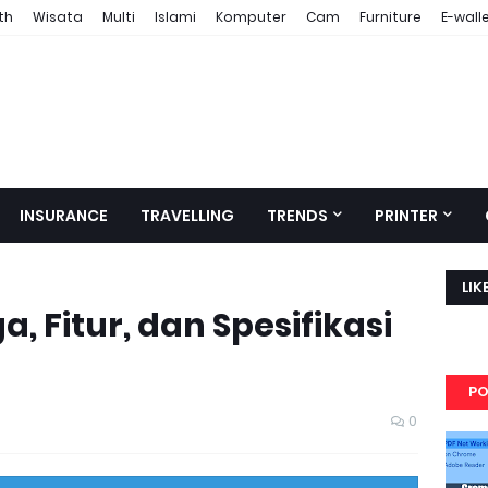
th
Wisata
Multi
Islami
Komputer
Cam
Furniture
E-wall
INSURANCE
TRAVELLING
TRENDS
PRINTER
LIK
, Fitur, dan Spesifikasi
PO
0