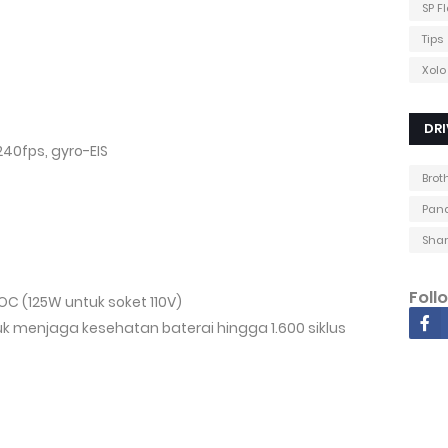
SP F
Tips
Xolo
DRI
0fps, gyro-EIS
Brot
Pana
Shar
Foll
OC (125W untuk soket 110V)
tuk menjaga kesehatan baterai hingga 1.600 siklus