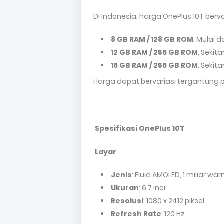
Di Indonesia, harga OnePlus 10T ber
8 GB RAM / 128 GB ROM
: Mulai d
12 GB RAM / 256 GB ROM
: Sekita
16 GB RAM / 256 GB ROM
: Sekita
Harga dapat bervariasi tergantung
Spesifikasi OnePlus 10T
Layar
Jenis
: Fluid AMOLED, 1 miliar war
Ukuran
: 6,7 inci
Resolusi
: 1080 x 2412 piksel
Refresh Rate
: 120 Hz