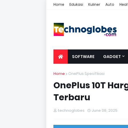
Home
Edukasi
Kuliner
Auto
Heal
SOFTWARE
GADGET
Home
OnePlus Spesifikasi
OnePlus 10T Harga
Terbaru
technoglobes
June 08, 2025