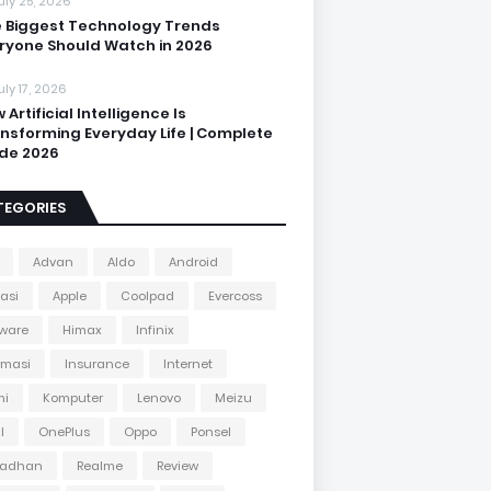
uly 25, 2026
 Biggest Technology Trends
ryone Should Watch in 2026
uly 17, 2026
 Artificial Intelligence Is
nsforming Everyday Life | Complete
de 2026
TEGORIES
Advan
Aldo
Android
kasi
Apple
Coolpad
Evercoss
ware
Himax
Infinix
rmasi
Insurance
Internet
mi
Komputer
Lenovo
Meizu
l
OnePlus
Oppo
Ponsel
adhan
Realme
Review