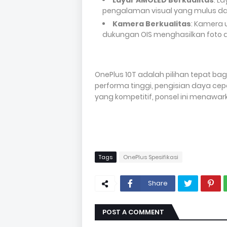
Layar AMOLED Berkualitas
: L
pengalaman visual yang mulus dan
Kamera Berkualitas
: Kamera 
dukungan OIS menghasilkan foto da
OnePlus 10T adalah pilihan tepat 
performa tinggi, pengisian daya cep
yang kompetitif, ponsel ini menawark
Tags
OnePlus Spesifikasi
Share
POST A COMMENT