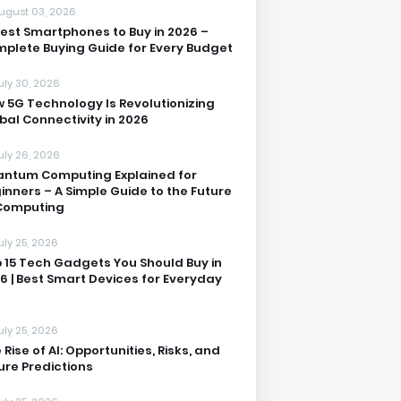
ugust 03, 2026
Best Smartphones to Buy in 2026 –
plete Buying Guide for Every Budget
uly 30, 2026
 5G Technology Is Revolutionizing
bal Connectivity in 2026
uly 26, 2026
ntum Computing Explained for
inners – A Simple Guide to the Future
Computing
uly 25, 2026
 15 Tech Gadgets You Should Buy in
6 | Best Smart Devices for Everyday
uly 25, 2026
 Rise of AI: Opportunities, Risks, and
ure Predictions