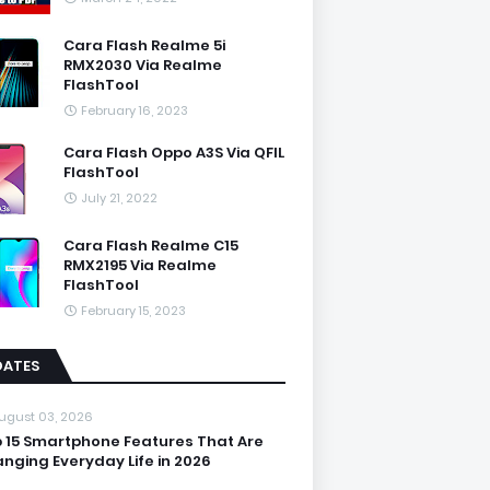
Cara Flash Realme 5i
RMX2030 Via Realme
FlashTool
February 16, 2023
Cara Flash Oppo A3S Via QFIL
FlashTool
July 21, 2022
Cara Flash Realme C15
RMX2195 Via Realme
FlashTool
February 15, 2023
DATES
ugust 03, 2026
 15 Smartphone Features That Are
nging Everyday Life in 2026