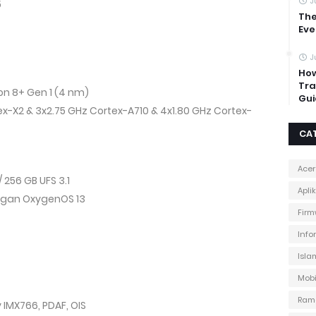
J
5
The
Eve
J
How
Tra
n 8+ Gen 1 (4 nm)
Gui
ex-X2 & 3x2.75 GHz Cortex-A710 & 4x1.80 GHz Cortex-
CA
Acer
 / 256 GB UFS 3.1
Apli
engan OxygenOS 13
Firm
Info
Isla
Mobi
Ram
y IMX766, PDAF, OIS