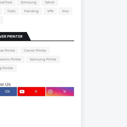
lashTool
Samsung
Sehat
Tools
Trending
VPN
Vivo
VER PRINTER
her Printer
Canon Printer
sonic Printer
Samsung Printer
p Printer
ow Us
10k
1k
1k