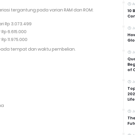
A
variasi tergantung pada varian RAM dan ROM:
10 
Com
ari Rp 3.073.499
J
r Rp 6.615.000
How
r Rp 11.975.000
Glo
 pada tempat dan waktu pembelian.
J
Qua
Beg
of 
J
Top
202
Life
na
J
The
Fut