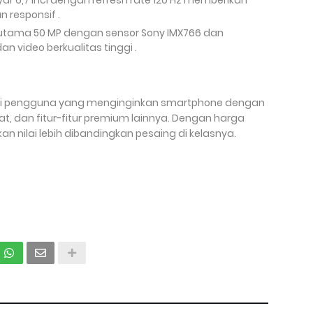
ayar 6,7 inci dengan refresh rate 120 Hz memberikan
 responsif .
utama 50 MP dengan sensor Sony IMX766 dan
n video berkualitas tinggi .
bagi pengguna yang menginginkan smartphone dengan
at, dan fitur-fitur premium lainnya. Dengan harga
an nilai lebih dibandingkan pesaing di kelasnya.