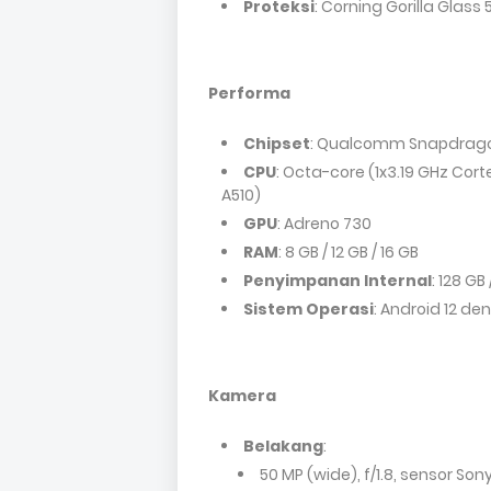
Proteksi
: Corning Gorilla Glass 
Performa
Chipset
: Qualcomm Snapdrago
CPU
: Octa-core (1x3.19 GHz Cort
A510)
GPU
: Adreno 730
RAM
: 8 GB / 12 GB / 16 GB
Penyimpanan Internal
: 128 GB
Sistem Operasi
: Android 12 d
Kamera
Belakang
:
50 MP (wide), f/1.8, sensor Son