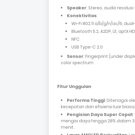
Speaker
: Stereo, audio resolusi
Konektivitas
:
Wi-Fi 802.11 a/b/g/n/ac/6, dual
Bluetooth 5.2, A2DP, LE, aptX HD
NFC
USB Type-C 2.0
Sensor
: Fingerprint (under disp
color spectrum
Fitur Unggulan
Performa Tinggi
: Ditenagai o
kecepatan dan efisiensi luar biasa
Pengisian Daya Super Cepat
mengisi daya hingga 28% dalam 3
menit .