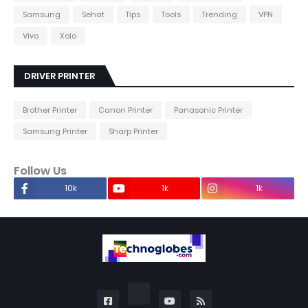
Samsung
Sehat
Tips
Tools
Trending
VPN
Vivo
Xolo
DRIVER PRINTER
Brother Printer
Canon Printer
Panasonic Printer
Samsung Printer
Sharp Printer
Follow Us
10k
1k
1k