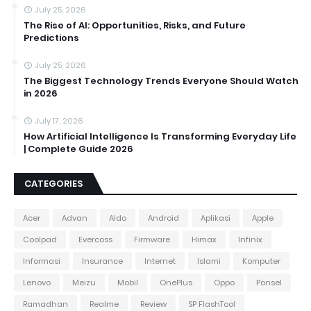
July 25, 2026
The Rise of AI: Opportunities, Risks, and Future
Predictions
July 25, 2026
The Biggest Technology Trends Everyone Should Watch
in 2026
July 17, 2026
How Artificial Intelligence Is Transforming Everyday Life
| Complete Guide 2026
CATEGORIES
Acer
Advan
Aldo
Android
Aplikasi
Apple
Coolpad
Evercoss
Firmware
Himax
Infinix
Informasi
Insurance
Internet
Islami
Komputer
Lenovo
Meizu
Mobil
OnePlus
Oppo
Ponsel
Ramadhan
Realme
Review
SP FlashTool