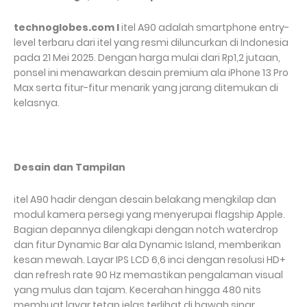
technoglobes.com I
itel A90 adalah smartphone entry-
level terbaru dari itel yang resmi diluncurkan di Indonesia
pada 21 Mei 2025. Dengan harga mulai dari Rp1,2 jutaan,
ponsel ini menawarkan desain premium ala iPhone 13 Pro
Max serta fitur-fitur menarik yang jarang ditemukan di
kelasnya.
Desain dan Tampilan
itel A90 hadir dengan desain belakang mengkilap dan
modul kamera persegi yang menyerupai flagship Apple.
Bagian depannya dilengkapi dengan notch waterdrop
dan fitur Dynamic Bar ala Dynamic Island, memberikan
kesan mewah. Layar IPS LCD 6,6 inci dengan resolusi HD+
dan refresh rate 90 Hz memastikan pengalaman visual
yang mulus dan tajam. Kecerahan hingga 480 nits
membuat layar tetap jelas terlihat di bawah sinar