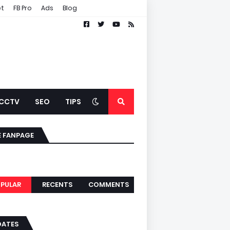
et
FB Pro
Ads
Blog
CCTV
SEO
TIPS
E FANPAGE
PULAR
RECENTS
COMMENTS
DATES