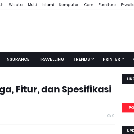
th
Wisata
Multi
Islami
Komputer
Cam
Furniture
E-wall
INSURANCE
TRAVELLING
TRENDS
PRINTER
LIK
ga, Fitur, dan Spesifikasi
PO
0
UP