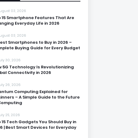
ugust 03, 2026
 15 Smartphone Features That Are
nging Everyday Life in 2026
ugust 03, 2026
Best Smartphones to Buy in 2026 –
plete Buying Guide for Every Budget
uly 30, 2026
 5G Technology Is Revolutionizing
bal Connectivity in 2026
uly 26, 2026
ntum Computing Explained for
inners – A Simple Guide to the Future
Computing
uly 25, 2026
 15 Tech Gadgets You Should Buy in
6 | Best Smart Devices for Everyday