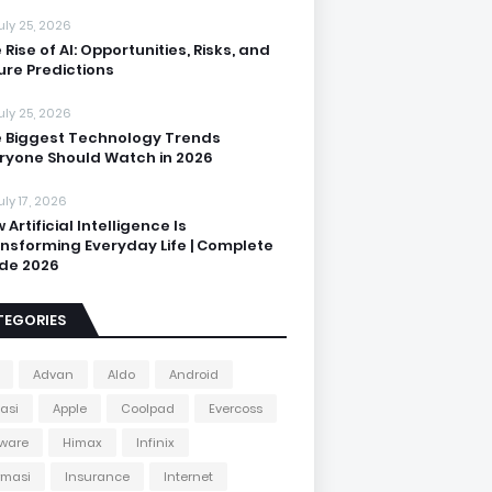
uly 25, 2026
 Rise of AI: Opportunities, Risks, and
ure Predictions
uly 25, 2026
 Biggest Technology Trends
ryone Should Watch in 2026
uly 17, 2026
 Artificial Intelligence Is
nsforming Everyday Life | Complete
de 2026
TEGORIES
Advan
Aldo
Android
kasi
Apple
Coolpad
Evercoss
ware
Himax
Infinix
rmasi
Insurance
Internet