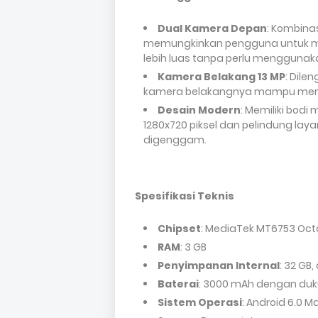
Dual Kamera Depan
: Kombina
memungkinkan pengguna untuk me
lebih luas tanpa perlu menggunaka
Kamera Belakang 13 MP
: Dile
kamera belakangnya mampu mengha
Desain Modern
: Memiliki bodi
1280x720 piksel dan pelindung la
digenggam.
Spesifikasi Teknis
Chipset
: MediaTek MT6753 Octa
RAM
: 3 GB
Penyimpanan Internal
: 32 GB
Baterai
: 3000 mAh dengan duk
Sistem Operasi
: Android 6.0