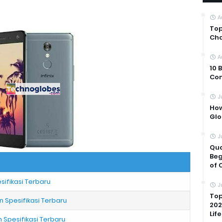
A
Top
Cha
A
10 
Com
J
How
Glo
J
Qua
Beg
of 
esifikasi Terbaru
J
Top
an Spesifikasi Terbaru
202
Life
n Spesifikasi Terbaru