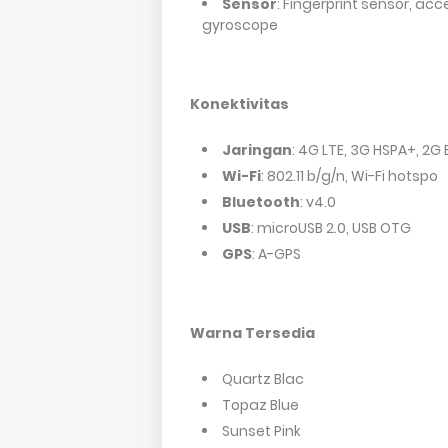
Sensor
: Fingerprint sensor, acc
gyroscope
Konektivitas
Jaringan
: 4G LTE, 3G HSPA+, 2G
Wi-Fi
: 802.11 b/g/n, Wi-Fi hotspo
Bluetooth
: v4.0
USB
: microUSB 2.0, USB OTG
GPS
: A-GPS
Warna Tersedia
Quartz Blac
Topaz Blue
Sunset Pink