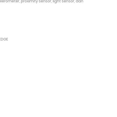
elerometer, proximity sensor, light sensor, dan
 EDGE