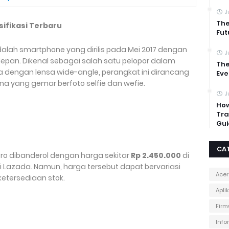
J
The
esifikasi Terbaru
Fut
 adalah smartphone yang dirilis pada Mei 2017 dengan
J
epan. Dikenal sebagai salah satu pelopor dalam
The
engan lensa wide-angle, perangkat ini dirancang
Eve
 yang gemar berfoto selfie dan wefie.
J
How
Tra
Gui
CA
 Pro dibanderol dengan harga sekitar
Rp 2.450.000
di
di Lazada. Namun, harga tersebut dapat bervariasi
Acer
ketersediaan stok.
Apli
Firm
Info