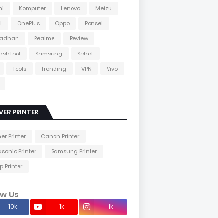
mi
Komputer
Lenovo
Meizu
l
OnePlus
Oppo
Ponsel
adhan
Realme
Review
lashTool
Samsung
Sehat
Tools
Trending
VPN
Vivo
VER PRINTER
her Printer
Canon Printer
sonic Printer
Samsung Printer
p Printer
ow Us
10k
1k
1k