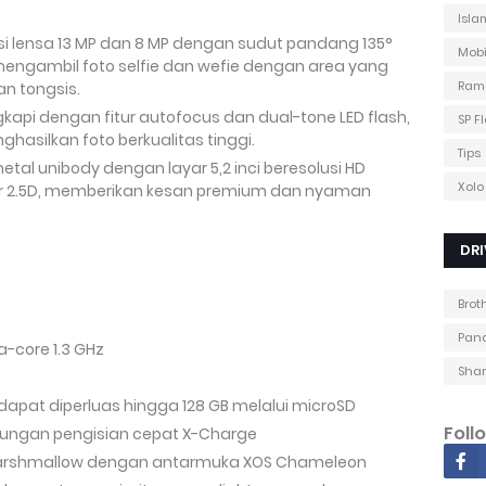
Isla
si lensa 13 MP dan 8 MP dengan sudut pandang 135°
Mobi
ngambil foto selfie dan wefie dengan area yang
Ram
n tongsis.
ngkapi dengan fitur autofocus dan dual-tone LED flash,
SP F
silkan foto berkualitas tinggi.
Tips
 metal unibody dengan layar 5,2 inci beresolusi HD
Xolo
yar 2.5D, memberikan kesan premium dan nyaman
DRI
Brot
Pana
-core 1.3 GHz
Shar
, dapat diperluas hingga 128 GB melalui microSD
Foll
ungan pengisian cepat X-Charge
 Marshmallow dengan antarmuka XOS Chameleon