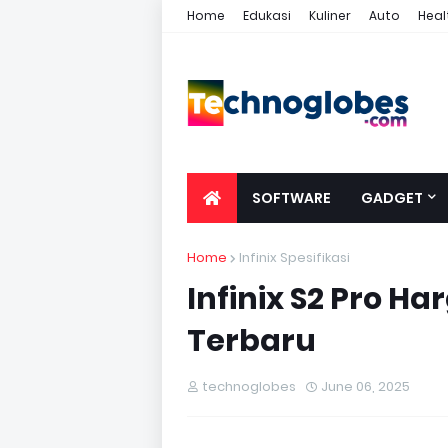
Home
Edukasi
Kuliner
Auto
Heal
SOFTWARE
GADGET
Home
Infinix Spesifikasi
Infinix S2 Pro Har
Terbaru
technoglobes
June 06, 2025