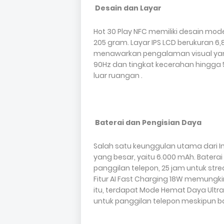
Desain dan Layar
Hot 30 Play NFC memiliki desain mod
205 gram. Layar IPS LCD berukuran 6,8
menawarkan pengalaman visual yang
90Hz dan tingkat kecerahan hingga 50
luar ruangan .
Baterai dan Pengisian Daya
Salah satu keunggulan utama dari In
yang besar, yaitu 6.000 mAh. Batera
panggilan telepon, 25 jam untuk str
Fitur AI Fast Charging 18W memungki
itu, terdapat Mode Hemat Daya Ult
untuk panggilan telepon meskipun bat