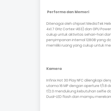
Performa dan Memori
Ditenagai oleh chipset MediaTek Hel
4x1.7 GHz Cortex-A53) dan GPU Powe
cukup untuk aktivitas sehari-hari d
penyimpanan internal 128GB yang da
memiliki ruang yang cukup untuk me
Kamera
Infinix Hot 30 Play NFC dilengkapi d
utama 16 MP dengan aperture f/1.8 
f/2.0 mendukung kebutuhan selfie da
Dual-LED flash dan mampu merekam 