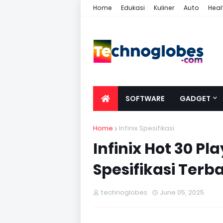
Home
Edukasi
Kuliner
Auto
Heal
SOFTWARE
GADGET
Home
Infinix Spesifikasi
Infinix Hot 30 Pl
Spesifikasi Terb
technoglobes
June 05, 2025