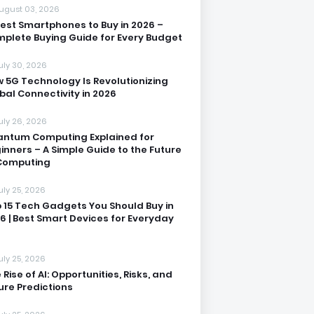
ugust 03, 2026
Best Smartphones to Buy in 2026 –
plete Buying Guide for Every Budget
uly 30, 2026
 5G Technology Is Revolutionizing
bal Connectivity in 2026
uly 26, 2026
ntum Computing Explained for
inners – A Simple Guide to the Future
Computing
uly 25, 2026
 15 Tech Gadgets You Should Buy in
6 | Best Smart Devices for Everyday
uly 25, 2026
 Rise of AI: Opportunities, Risks, and
ure Predictions