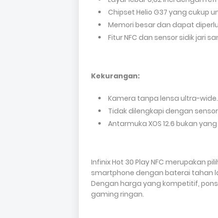
Chipset Helio G37 yang cukup u
Memori besar dan dapat diperl
Fitur NFC dan sensor sidik jari s
Kekurangan:
Kamera tanpa lensa ultra-wide.
Tidak dilengkapi dengan sensor
Antarmuka XOS 12.6 bukan yang 
Infinix Hot 30 Play NFC merupakan p
smartphone dengan baterai tahan lama
Dengan harga yang kompetitif, ponsel 
gaming ringan.