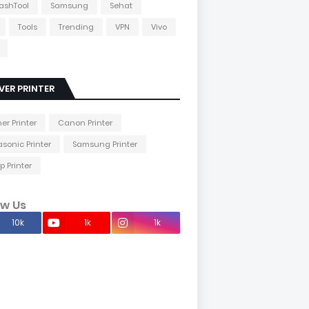
lashTool
Samsung
Sehat
Tools
Trending
VPN
Vivo
VER PRINTER
her Printer
Canon Printer
sonic Printer
Samsung Printer
p Printer
ow Us
10k
1k
1k