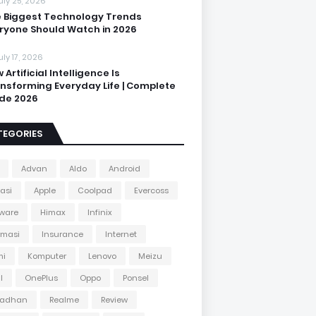
uly 25, 2026
 Biggest Technology Trends
ryone Should Watch in 2026
uly 17, 2026
 Artificial Intelligence Is
nsforming Everyday Life | Complete
de 2026
TEGORIES
Advan
Aldo
Android
kasi
Apple
Coolpad
Evercoss
ware
Himax
Infinix
rmasi
Insurance
Internet
mi
Komputer
Lenovo
Meizu
l
OnePlus
Oppo
Ponsel
adhan
Realme
Review