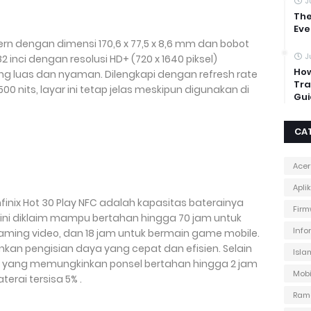
J
The
Eve
ern dengan dimensi 170,6 x 77,5 x 8,6 mm dan bobot
J
2 inci dengan resolusi HD+ (720 x 1640 piksel)
How
 luas dan nyaman. Dilengkapi dengan refresh rate
Tra
0 nits, layar ini tetap jelas meskipun digunakan di
Gui
CA
Acer
Apli
finix Hot 30 Play NFC adalah kapasitas baterainya
Firm
i ini diklaim mampu bertahan hingga 70 jam untuk
Info
eaming video, dan 18 jam untuk bermain game mobile.
nkan pengisian daya yang cepat dan efisien. Selain
Isla
ra yang memungkinkan ponsel bertahan hingga 2 jam
Mobi
erai tersisa 5% .
Ram