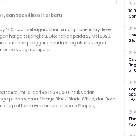
A
10 
tur, dan Spesifikasi Terbaru
Com
J
 Play NFC hadir sebagai pilihan smartphone entry-level
How
an harga terjangkau. Dikenalkan pada 22 Mei 2023,
Glo
hi kebutuhan pengguna muda yang aktif, dengan
performa yang mumpuni.
J
Qua
Beg
of 
J
Top
dibanderol mulai dari Rp 1.239.000 untuk varian
202
iga pilihan warna: Mirage Black, Blade White, dan Bora
Life
elalui platform e-commerce seperti Shopee,
J
The
Fut