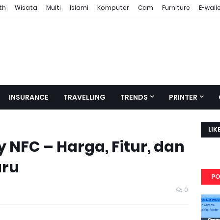
th
Wisata
Multi
Islami
Komputer
Cam
Furniture
E-wall
INSURANCE
TRAVELLING
TRENDS
PRINTER
LIK
ay NFC – Harga, Fitur, dan
aru
PO
0