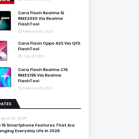
Cara Flash Realme 5i
RMX2030 Via Realme
FlashTool
February 16, 2023
Cara Flash Oppo A3S Via QFIL
FlashTool
July 21, 2022
Cara Flash Realme C15
RMX2195 Via Realme
FlashTool
February 15, 2023
DATES
ugust 03, 2026
 15 Smartphone Features That Are
nging Everyday Life in 2026