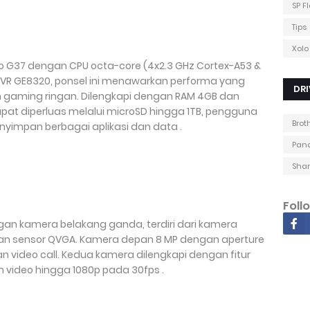
SP F
Tips
Xolo
io G37 dengan CPU octa-core (4x2.3 GHz Cortex-A53 &
rVR GE8320, ponsel ini menawarkan performa yang
DRI
an gaming ringan. Dilengkapi dengan RAM 4GB dan
pat diperluas melalui microSD hingga 1TB, pengguna
Brot
nyimpan berbagai aplikasi dan data .
Pana
Shar
Foll
engan kamera belakang ganda, terdiri dari kamera
dan sensor QVGA. Kamera depan 8 MP dengan aperture
n video call. Kedua kamera dilengkapi dengan fitur
video hingga 1080p pada 30fps .