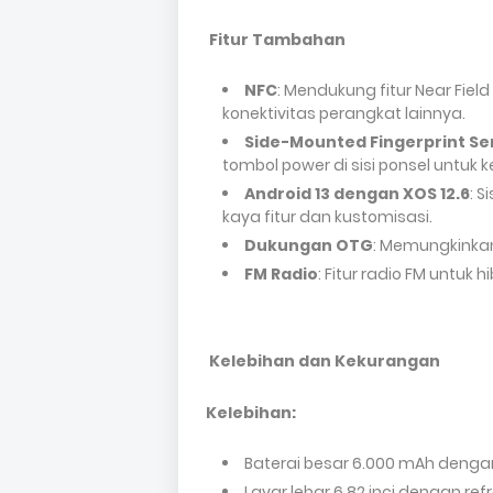
Fitur Tambahan
NFC
: Mendukung fitur Near Fiel
konektivitas perangkat lainnya.
Side-Mounted Fingerprint Se
tombol power di sisi ponsel untu
Android 13 dengan XOS 12.6
: 
kaya fitur dan kustomisasi.
Dukungan OTG
: Memungkinkan
FM Radio
: Fitur radio FM untuk 
Kelebihan dan Kekurangan
Kelebihan:
Baterai besar 6.000 mAh denga
Layar lebar 6,82 inci dengan ref