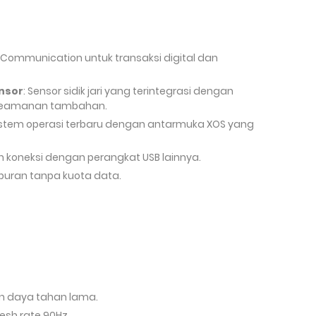
d Communication untuk transaksi digital dan
nsor
: Sensor sidik jari yang terintegrasi dengan
k keamanan tambahan.
Sistem operasi terbaru dengan antarmuka XOS yang
 koneksi dengan perangkat USB lainnya.
hiburan tanpa kuota data.
n daya tahan lama.
resh rate 90Hz.