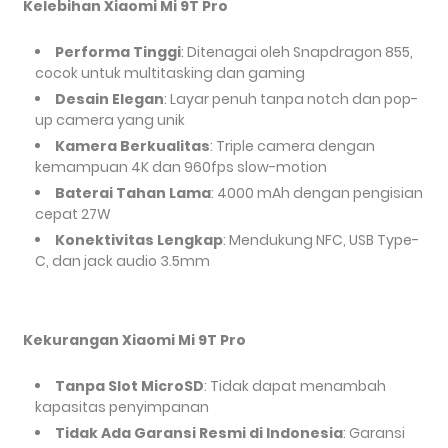
Kelebihan Xiaomi Mi 9T Pro
Performa Tinggi
: Ditenagai oleh Snapdragon 855,
cocok untuk multitasking dan gaming
Desain Elegan
: Layar penuh tanpa notch dan pop-
up camera yang unik
Kamera Berkualitas
: Triple camera dengan
kemampuan 4K dan 960fps slow-motion
Baterai Tahan Lama
: 4000 mAh dengan pengisian
cepat 27W
Konektivitas Lengkap
: Mendukung NFC, USB Type-
C, dan jack audio 3.5mm
Kekurangan Xiaomi Mi 9T Pro
Tanpa Slot MicroSD
: Tidak dapat menambah
kapasitas penyimpanan
Tidak Ada Garansi Resmi di Indonesia
: Garansi