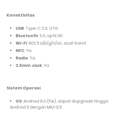
Konektivitas
USB
: Type-C 2.0, OTG
Bluetooth
: 5.0, aptX HD
Wi-Fi
: 802.11 a/b/g/n/ac, dual-band
NFC
: Ya
Radio
: Ya
3.5mm Jack
: Ya
Sistem Operasi
OS
: Android 9.0 (Pie), dapat diupgrade hingga
Android 11 dengan MIUI 12.5