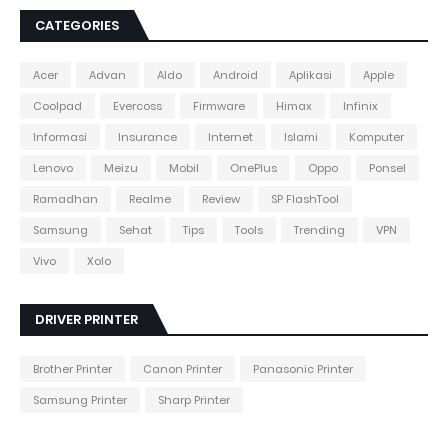
CATEGORIES
Acer
Advan
Aldo
Android
Aplikasi
Apple
Coolpad
Evercoss
Firmware
Himax
Infinix
Informasi
Insurance
Internet
Islami
Komputer
Lenovo
Meizu
Mobil
OnePlus
Oppo
Ponsel
Ramadhan
Realme
Review
SP FlashTool
Samsung
Sehat
Tips
Tools
Trending
VPN
Vivo
Xolo
DRIVER PRINTER
Brother Printer
Canon Printer
Panasonic Printer
Samsung Printer
Sharp Printer