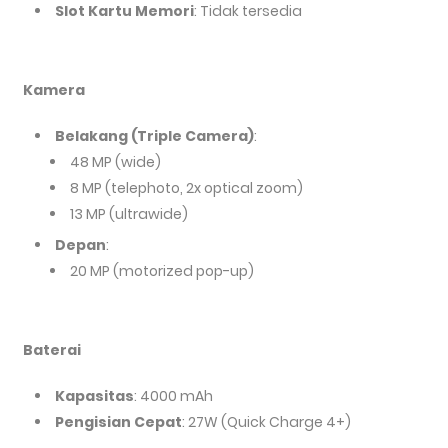
Slot Kartu Memori
: Tidak tersedia
Kamera
Belakang (Triple Camera)
:
48 MP (wide)
8 MP (telephoto, 2x optical zoom)
13 MP (ultrawide)
Depan
:
20 MP (motorized pop-up)
Baterai
Kapasitas
: 4000 mAh
Pengisian Cepat
: 27W (Quick Charge 4+)