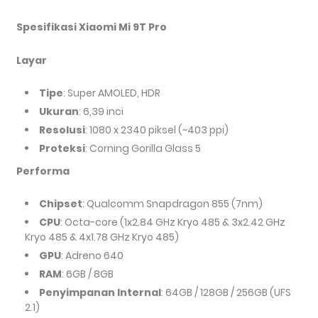
Spesifikasi Xiaomi Mi 9T Pro
Layar
Tipe
: Super AMOLED, HDR
Ukuran
: 6,39 inci
Resolusi
: 1080 x 2340 piksel (~403 ppi)
Proteksi
: Corning Gorilla Glass 5
Performa
Chipset
: Qualcomm Snapdragon 855 (7nm)
CPU
: Octa-core (1x2.84 GHz Kryo 485 & 3x2.42 GHz
Kryo 485 & 4x1.78 GHz Kryo 485)
GPU
: Adreno 640
RAM
: 6GB / 8GB
Penyimpanan Internal
: 64GB / 128GB / 256GB (UFS
2.1)