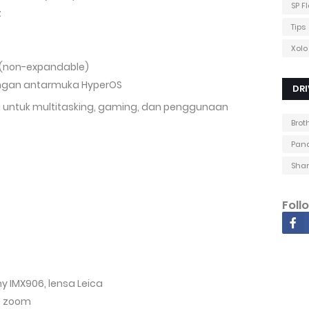
SP F
z
Tips
Xolo
.0 (non-expandable)
dengan antarmuka HyperOS
DRI
 untuk multitasking, gaming, dan penggunaan
Brot
Pana
Shar
Foll
ony IMX906, lensa Leica
al zoom