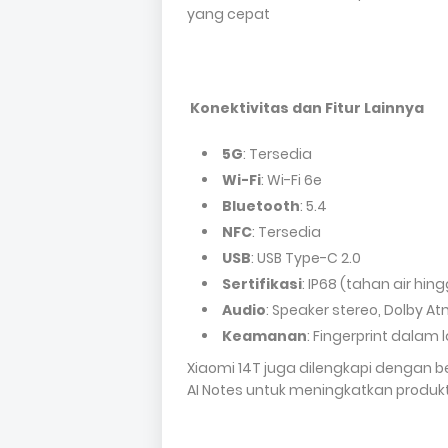
yang cepat
Konektivitas dan Fitur Lainnya
5G
: Tersedia
Wi-Fi
: Wi-Fi 6e
Bluetooth
: 5.4
NFC
: Tersedia
USB
: USB Type-C 2.0
Sertifikasi
: IP68 (tahan air h
Audio
: Speaker stereo, Dolby A
Keamanan
: Fingerprint dalam 
Xiaomi 14T juga dilengkapi dengan berb
AI Notes untuk meningkatkan produkt