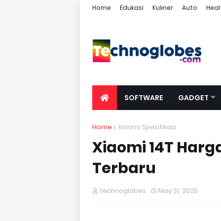
Home
Edukasi
Kuliner
Auto
Heal
SOFTWARE
GADGET
Home
Xiaomi Spesifikasi
Xiaomi 14T Harga,
Terbaru
technoglobes
May 31, 2025