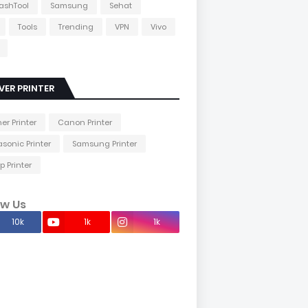
lashTool
Samsung
Sehat
Tools
Trending
VPN
Vivo
VER PRINTER
her Printer
Canon Printer
sonic Printer
Samsung Printer
p Printer
ow Us
10k
1k
1k