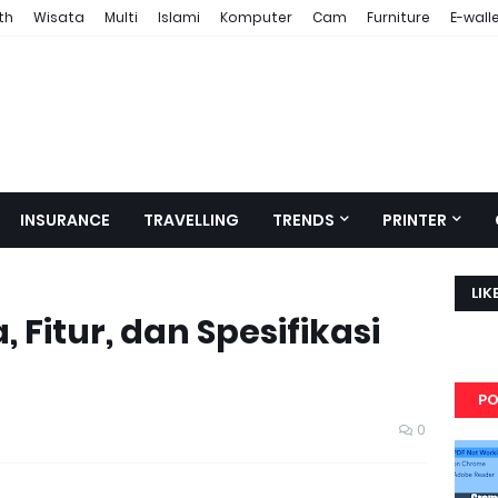
th
Wisata
Multi
Islami
Komputer
Cam
Furniture
E-wall
INSURANCE
TRAVELLING
TRENDS
PRINTER
LIK
 Fitur, dan Spesifikasi
PO
0