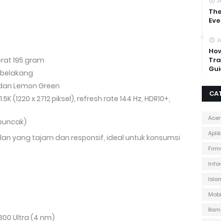
J
The
Eve
J
How
berat 195 gram
Tra
Gui
 belakang
y, dan Lemon Green
CA
1.5K (1220 x 2712 piksel), refresh rate 144 Hz, HDR10+,
Acer
(puncak)
Apli
an yang tajam dan responsif, ideal untuk konsumsi
Firm
Info
Isla
Mobi
Ram
300 Ultra (4 nm)