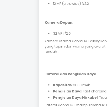
12 MP (ultrawide) f/2.2
Kamera Depan
:
32 MP f/2.0
Kamera utama Xiaomi 14T dilengkapi
yang tajam dan warna yang akurat, 
rendah .
Baterai dan Pengisian Daya
Kapasitas
: 5000 mAh
Pengisian Daya
: Fast chargin
Pengisian Daya Nirkabel
: Tid
Baterai Xiaomi 14T mampu mendukun