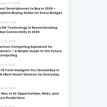
ugust 03, 2026
Best Smartphones to Buy in 2026 –
plete Buying Guide for Every Budget
uly 30, 2026
 5G Technology Is Revolutionizing
bal Connectivity in 2026
uly 26, 2026
ntum Computing Explained for
inners – A Simple Guide to the Future
Computing
uly 25, 2026
 15 Tech Gadgets You Should Buy in
6 | Best Smart Devices for Everyday
uly 25, 2026
 Rise of AI: Opportunities, Risks, and
ure Predictions