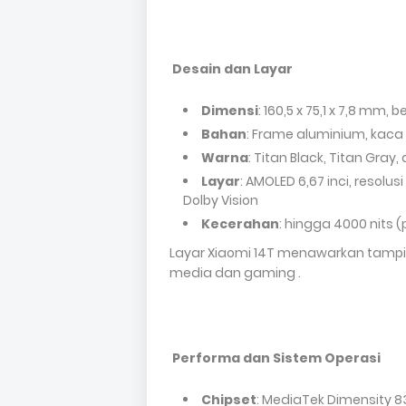
Desain dan Layar
Dimensi
: 160,5 x 75,1 x 7,8 mm, 
Bahan
: Frame aluminium, kaca
Warna
: Titan Black, Titan Gra
Layar
: AMOLED 6,67 inci, resolusi 
Dolby Vision
Kecerahan
: hingga 4000 nits 
Layar Xiaomi 14T menawarkan tampil
media dan gaming .
Performa dan Sistem Operasi
Chipset
: MediaTek Dimensity 8