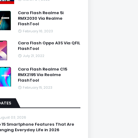
Cara Flash Realme 5i
RMX2030 Via Realme
FlashTool
February 16, 2023
Cara Flash Oppo A3S Via QFIL
FlashTool
July 21, 2022
Cara Flash Realme C15
RMX2195 Via Realme
FlashTool
February 15, 2023
DATES
ugust 03, 2026
 15 Smartphone Features That Are
nging Everyday Life in 2026