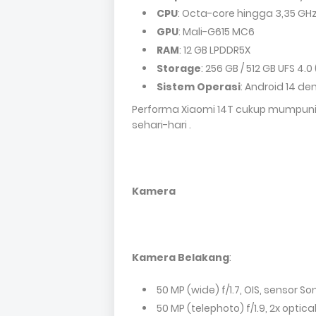
CPU
: Octa-core hingga 3,35 GH
GPU
: Mali-G615 MC6
RAM
: 12 GB LPDDR5X
Storage
: 256 GB / 512 GB UFS 4
Sistem Operasi
: Android 14 
Performa Xiaomi 14T cukup mumpuni
sehari-hari .
Kamera
Kamera Belakang
:
50 MP (wide) f/1.7, OIS, sensor S
50 MP (telephoto) f/1.9, 2x optic