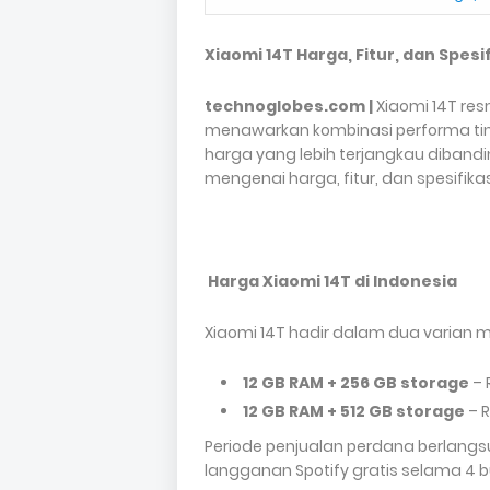
Xiaomi 14T Harga, Fitur, dan Spesi
technoglobes.com |
Xiaomi 14T res
menawarkan kombinasi performa tin
harga yang lebih terjangkau dibandi
mengenai harga, fitur, dan spesifikas
Harga Xiaomi 14T di Indonesia
Xiaomi 14T hadir dalam dua varian 
12 GB RAM + 256 GB storage
– 
12 GB RAM + 512 GB storage
– R
Periode penjualan perdana berlangsu
langganan Spotify gratis selama 4 b