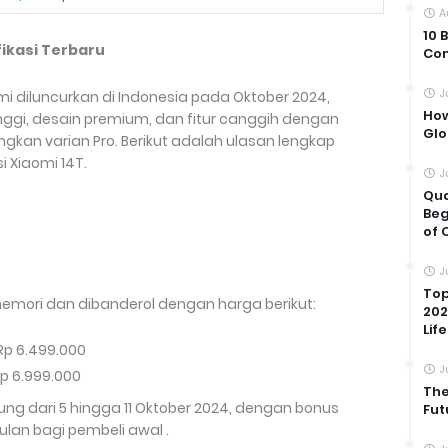
A
10 
fikasi Terbaru
Com
J
mi diluncurkan di Indonesia pada Oktober 2024,
How
ggi, desain premium, dan fitur canggih dengan
Glo
ngkan varian Pro. Berikut adalah ulasan lengkap
i Xiaomi 14T.
J
Qua
Beg
of 
J
Top
memori dan dibanderol dengan harga berikut:
202
Life
Rp 6.499.000
J
p 6.999.000
The
ng dari 5 hingga 11 Oktober 2024, dengan bonus
Fut
ulan bagi pembeli awal .