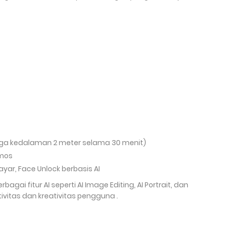
ingga kedalaman 2 meter selama 30 menit)
tmos
layar, Face Unlock berbasis AI
agai fitur AI seperti AI Image Editing, AI Portrait, dan
ivitas dan kreativitas pengguna .