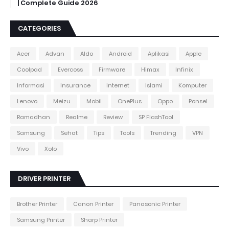
| Complete Guide 2026
CATEGORIES
Acer
Advan
Aldo
Android
Aplikasi
Apple
Coolpad
Evercoss
Firmware
Himax
Infinix
Informasi
Insurance
Internet
Islami
Komputer
Lenovo
Meizu
Mobil
OnePlus
Oppo
Ponsel
Ramadhan
Realme
Review
SP FlashTool
Samsung
Sehat
Tips
Tools
Trending
VPN
Vivo
Xolo
DRIVER PRINTER
Brother Printer
Canon Printer
Panasonic Printer
Samsung Printer
Sharp Printer