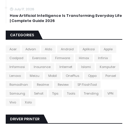
July 17, 2026
How Artificial Intelligence Is Transforming Everyday Life
| Complete Guide 2026
CATEGORIES
Acer
Advan
Aldo
Android
Aplikasi
Apple
Coolpad
Evercoss
Firmware
Himax
Infinix
Informasi
Insurance
Internet
Islami
Komputer
Lenovo
Meizu
Mobil
OnePlus
Oppo
Ponsel
Ramadhan
Realme
Review
SP FlashTool
Samsung
Sehat
Tips
Tools
Trending
VPN
Vivo
Xolo
DRIVER PRINTER