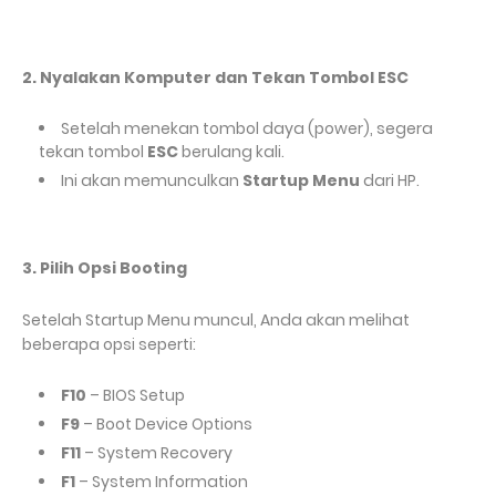
2. Nyalakan Komputer dan Tekan Tombol ESC
Setelah menekan tombol daya (power), segera
tekan tombol
ESC
berulang kali.
Ini akan memunculkan
Startup Menu
dari HP.
3. Pilih Opsi Booting
Setelah Startup Menu muncul, Anda akan melihat
beberapa opsi seperti:
F10
– BIOS Setup
F9
– Boot Device Options
F11
– System Recovery
F1
– System Information