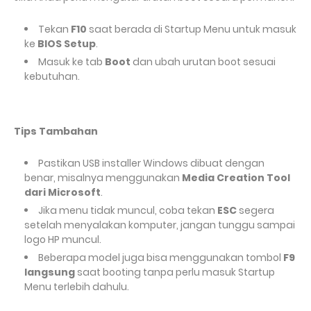
Tekan
F10
saat berada di Startup Menu untuk masuk
ke
BIOS Setup
.
Masuk ke tab
Boot
dan ubah urutan boot sesuai
kebutuhan.
Tips Tambahan
Pastikan USB installer Windows dibuat dengan
benar, misalnya menggunakan
Media Creation Tool
dari Microsoft
.
Jika menu tidak muncul, coba tekan
ESC
segera
setelah menyalakan komputer, jangan tunggu sampai
logo HP muncul.
Beberapa model juga bisa menggunakan tombol
F9
langsung
saat booting tanpa perlu masuk Startup
Menu terlebih dahulu.