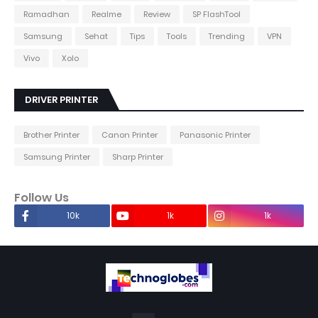
Ramadhan
Realme
Review
SP FlashTool
Samsung
Sehat
Tips
Tools
Trending
VPN
Vivo
Xolo
DRIVER PRINTER
Brother Printer
Canon Printer
Panasonic Printer
Samsung Printer
Sharp Printer
Follow Us
10k
1k
1k