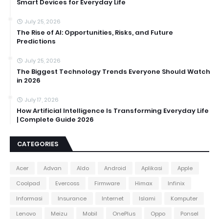
Smart Devices for Everyday Life
July 25, 2026
The Rise of AI: Opportunities, Risks, and Future
Predictions
July 25, 2026
The Biggest Technology Trends Everyone Should Watch
in 2026
July 17, 2026
How Artificial Intelligence Is Transforming Everyday Life
| Complete Guide 2026
CATEGORIES
Acer
Advan
Aldo
Android
Aplikasi
Apple
Coolpad
Evercoss
Firmware
Himax
Infinix
Informasi
Insurance
Internet
Islami
Komputer
Lenovo
Meizu
Mobil
OnePlus
Oppo
Ponsel