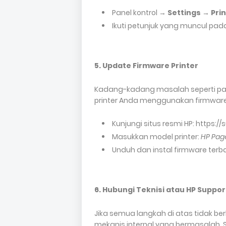
Panel kontrol →
Settings
→
Pri
Ikuti petunjuk yang muncul pada
5. Update Firmware Printer
Kadang-kadang masalah seperti pape
printer Anda menggunakan firmware
Kunjungi situs resmi HP: https:/
Masukkan model printer:
HP Pag
Unduh dan instal firmware terba
6. Hubungi Teknisi atau HP Suppor
Jika semua langkah di atas tidak b
mekanis internal yang bermasalah. S