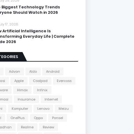
uly 25, 2026
 Biggest Technology Trends
ryone Should Watch in 2026
uly 17, 2026
 Artificial Intelligence Is
nsforming Everyday Life | Complete
de 2026
TEGORIES
Advan
Aldo
Android
kasi
Apple
Coolpad
Evercoss
ware
Himax
Infinix
rmasi
Insurance
Internet
mi
Komputer
Lenovo
Meizu
l
OnePlus
Oppo
Ponsel
adhan
Realme
Review