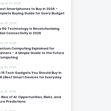
ugust 03, 2026
Best Smartphones to Buy in 2026 –
plete Buying Guide for Every Budget
uly 30, 2026
 5G Technology Is Revolutionizing
bal Connectivity in 2026
uly 26, 2026
ntum Computing Explained for
inners – A Simple Guide to the Future
Computing
uly 25, 2026
 15 Tech Gadgets You Should Buy in
6 | Best Smart Devices for Everyday
uly 25, 2026
 Rise of AI: Opportunities, Risks, and
ure Predictions