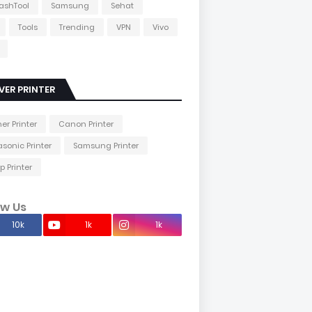
lashTool
Samsung
Sehat
Tools
Trending
VPN
Vivo
VER PRINTER
her Printer
Canon Printer
sonic Printer
Samsung Printer
p Printer
ow Us
10k
1k
1k