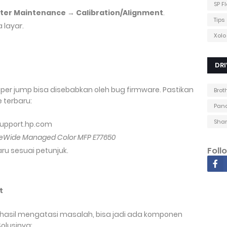
SP F
nter Maintenance
→
Calibration/Alignment
.
Tips
 layar.
Xolo
DRI
r jump bisa disebabkan oleh bug firmware. Pastikan
Brot
 terbaru:
Pana
Shar
/support.hp.com
eWide Managed Color MFP E77650
Foll
ru sesuai petunjuk.
t
erhasil mengatasi masalah, bisa jadi ada komponen
olusinya: