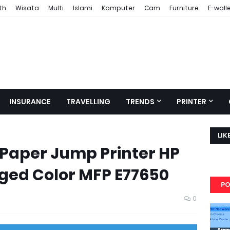
th
Wisata
Multi
Islami
Komputer
Cam
Furniture
E-wall
INSURANCE
TRAVELLING
TRENDS
PRINTER
LIK
Paper Jump Printer HP
ed Color MFP E77650
PO
0