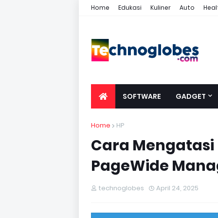
Home
Edukasi
Kuliner
Auto
Heal
SOFTWARE
GADGET
Home
HP
Cara Mengatasi 
PageWide Manag
technoglobes
April 24, 2025