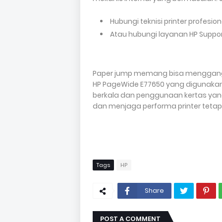
Hubungi teknisi printer profesion
Atau hubungi layanan HP Suppor
Paper jump memang bisa mengganggu 
HP PageWide E77650 yang digunakan
berkala dan penggunaan kertas yang
dan menjaga performa printer tetap
Tags
HP
Share
POST A COMMENT