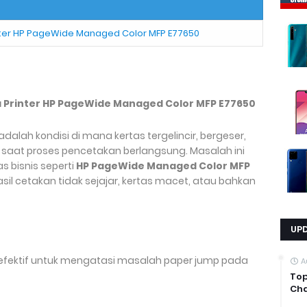
ter HP PageWide Managed Color MFP E77650
 Printer HP PageWide Managed Color MFP E77650
adalah kondisi di mana kertas tergelincir, bergeser,
n saat proses pencetakan berlangsung. Masalah ini
s bisnis seperti
HP PageWide Managed Color MFP
il cetakan tidak sejajar, kertas macet, atau bahkan
UP
h efektif untuk mengatasi masalah paper jump pada
A
Top
Cha