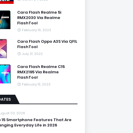
Cara Flash Realme 5i
RMX2030 Via Realme
FlashTool
February 16, 2023
Cara Flash Oppo A3S Via QFIL
FlashTool
July 21, 2022
Cara Flash Realme C15
RMX2195 Via Realme
FlashTool
February 15, 2023
DATES
ugust 03, 2026
 15 Smartphone Features That Are
nging Everyday Life in 2026