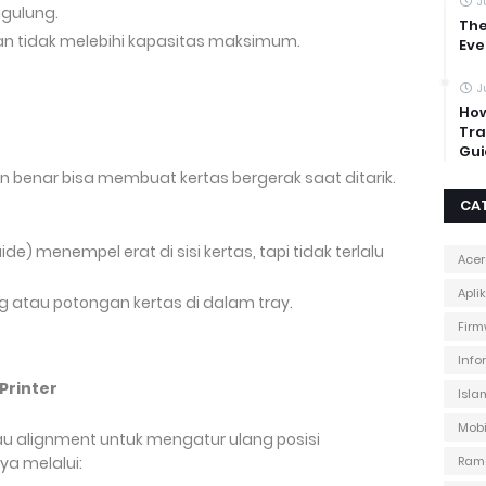
J
gulung.
The
dan tidak melebihi kapasitas maksimum.
Eve
J
How
Tra
Gui
an benar bisa membuat kertas bergerak saat ditarik.
CA
de) menempel erat di sisi kertas, tapi tidak terlalu
Acer
Apli
 atau potongan kertas di dalam tray.
Firm
Info
Printer
Isla
Mobi
atau alignment untuk mengatur ulang posisi
a melalui:
Ram