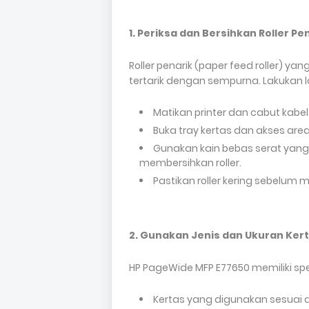
1. Periksa dan Bersihkan Roller Pe
Roller penarik (paper feed roller) y
tertarik dengan sempurna. Lakukan l
Matikan printer dan cabut kabel l
Buka tray kertas dan akses area 
Gunakan kain bebas serat yang se
membersihkan roller.
Pastikan roller kering sebelum 
2. Gunakan Jenis dan Ukuran Ker
HP PageWide MFP E77650 memiliki spesi
Kertas yang digunakan sesuai d