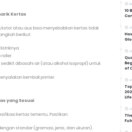
A
10 
narik Kertas
Com
ang kotor atau aus bisa menyebabkan kertas tidak
J
How
angkah berikut:
Glo
istriknya.
J
roller.
Qua
Beg
dikit dibasahi air (atau alkohol isopropil) untuk
of 
menyalakan kembali printer.
J
Top
202
Life
tas yang Sesuai
J
fikasi kertas tertentu. Pastikan:
The
Fut
engan standar (gramasi, jenis, dan ukuran).