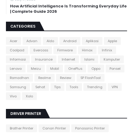
How Artificial Intelligence Is Transforming Everyday Life
| Complete Guide 2026
CATEGORIES
Acer
Advan
Aldo
Android
Aplikasi
Apple
Coolpad
Evercoss
Firmware
Himax
Infinix
Informasi
Insurance
Internet
Islami
Komputer
Lenovo
Meizu
Mobil
OnePlus
Oppo
Ponsel
Ramadhan
Realme
Review
SP FlashTool
Samsung
Sehat
Tips
Tools
Trending
VPN
Vivo
Xolo
DRIVER PRINTER
Brother Printer
Canon Printer
Panasonic Printer