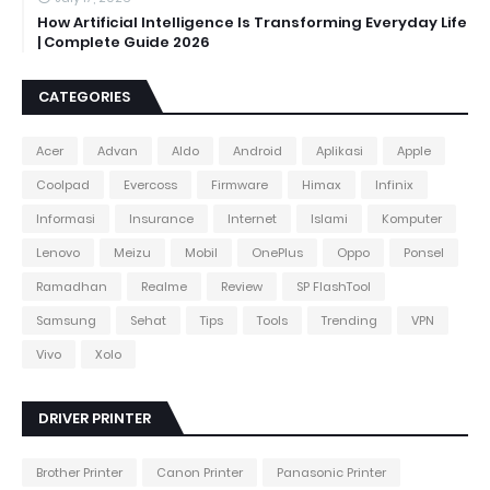
How Artificial Intelligence Is Transforming Everyday Life
| Complete Guide 2026
CATEGORIES
Acer
Advan
Aldo
Android
Aplikasi
Apple
Coolpad
Evercoss
Firmware
Himax
Infinix
Informasi
Insurance
Internet
Islami
Komputer
Lenovo
Meizu
Mobil
OnePlus
Oppo
Ponsel
Ramadhan
Realme
Review
SP FlashTool
Samsung
Sehat
Tips
Tools
Trending
VPN
Vivo
Xolo
DRIVER PRINTER
Brother Printer
Canon Printer
Panasonic Printer