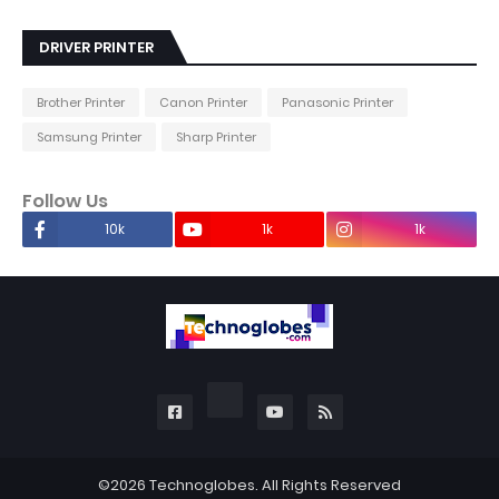
DRIVER PRINTER
Brother Printer
Canon Printer
Panasonic Printer
Samsung Printer
Sharp Printer
Follow Us
10k
1k
1k
©2026
Technoglobes
. All Rights Reserved