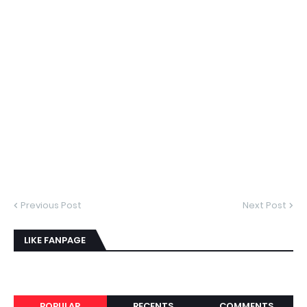
Previous Post
Next Post
LIKE FANPAGE
POPULAR
RECENTS
COMMENTS