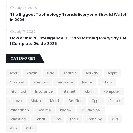
July 25, 2026
The Biggest Technology Trends Everyone Should Watch
in 2026
July 17, 2026
How Artificial Intelligence Is Transforming Everyday Life
| Complete Guide 2026
CATEGORIES
Acer
Advan
Aldo
Android
Aplikasi
Apple
Coolpad
Evercoss
Firmware
Himax
Infinix
Informasi
Insurance
Internet
Islami
Komputer
Lenovo
Meizu
Mobil
OnePlus
Oppo
Ponsel
Ramadhan
Realme
Review
SP FlashTool
Samsung
Sehat
Tips
Tools
Trending
VPN
Vivo
Xolo