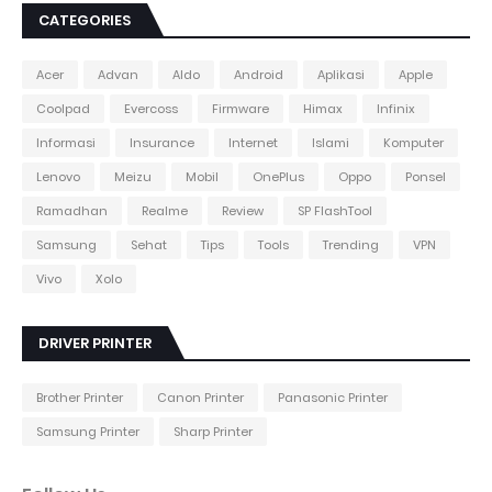
CATEGORIES
Acer
Advan
Aldo
Android
Aplikasi
Apple
Coolpad
Evercoss
Firmware
Himax
Infinix
Informasi
Insurance
Internet
Islami
Komputer
Lenovo
Meizu
Mobil
OnePlus
Oppo
Ponsel
Ramadhan
Realme
Review
SP FlashTool
Samsung
Sehat
Tips
Tools
Trending
VPN
Vivo
Xolo
DRIVER PRINTER
Brother Printer
Canon Printer
Panasonic Printer
Samsung Printer
Sharp Printer