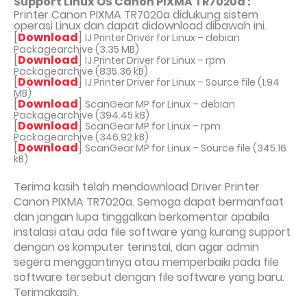
Support Linux OS Canon PIXMA TR7020a :
Printer Canon PIXMA TR7020a didukung sistem
operasi Linux dan dapat didownload dibawah ini.
[
Download
]
IJ Printer Driver for Linux – debian
Packagearchive (3.35 MB)
[
Download
]
IJ Printer Driver for Linux – rpm
Packagearchive (835.36 kB)
[
Download
]
IJ Printer Driver for Linux – Source file (1.94
MB)
[
Download
]
ScanGear MP for Linux – debian
Packagearchive (394.45 kB)
[
Download
]
ScanGear MP for Linux – rpm
Packagearchive (346.92 kB)
[
Download
]
ScanGear MP for Linux – Source file (345.16
kB)
Terima kasih telah mendownload Driver Printer
Canon PIXMA TR7020a. Semoga dapat bermanfaat
dan jangan lupa tinggalkan berkomentar apabila
instalasi atau ada file software yang kurang support
dengan os komputer terinstal, dan agar admin
segera menggantinya atau memperbaiki pada file
software tersebut dengan file software yang baru.
Terimakasih.