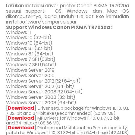
Lakukan instalasi driver printer Canon PIXMA TR7020a
sesuai support
OS Windows dan Mac OS
dikomputernya, dana unduh file dot Exe kemudian
instal software sampai selesai
Support Windows Canon PIXMA TR7020a :
Windows 11
Windows 10 (32-bit)
Windows 10 (64-bit)
Windows 8.1 (32-bit)
Windows 8.1 (64-bit)
Windows 7 SP1 (32bit)
Windows 7 SP1 (64bit)
Windows Server 2019
Windows Server 2016
Windows Server 2012 R2 (64-bit)
Windows Server 2012 (64-bit)
Windows Server 2008 R2 (64-bit)
Windows Server 2008 (32-bit)
Windows Server 2008 (64-bit)
[
Download
]
Driver setup package for Windows 11, 10, 8.1,
7 32-bit and 64-bit.exe (Recommended) (20.39 MB)
[
Download
]
MP Drivers for Windows 11, 10, 8.1, 7 32-bit
and 64-bit.exe (88.66 MB)
[
Download
]
Printers and Multifunction Printers security
patch for Windows 11, 10, 8.1 32-bit and 64-bit.exe (42.41 KB)