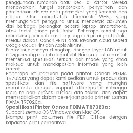
penggunaan rumahan atau kecil di kantor. Mereka
menawarkan fungsi pencetakan, penyalinan, dan
pemindaian dalam satu perangkat yang kompak dan
efisien. Fitur konektivitas termasuk Wi-Fi, yang
memungkinkan pengguna untuk mencetak dokumen
dari berbagai perangkat seperti laptop, smartphone,
atau tablet tanpa perlu kabel. Beberapa model juga
mendukung pencetakan langsung dari perangkat seluler
melalui aplikasi Canon PRINT atau layanan cloud seperti
Google Cloud Print dan Apple AirPrint.
Printer ini biasanya dilengkapi dengan layar LCD untuk
navigasi yang mudah dan intuitif. Namun, pastikan untuk
memeriksa spesifikasi terbaru dari model yang Anda
maksud untuk mendapatkan informasi yang lebih
akurat.
Beberapa keunggulan pada printer Canon PIXMA
TR7020a yang dapat kami sedikan untuk produk dan
spesifikasi dan file software yang mungkin
membantu dengan support dikomputer sehingga
lebih mudah proses intalasi dan teknis, dan dapat
menstabilalkan dalam pekerjaan pada printer Canon
PIXMA TR7020a.
Spesifikasi Pinter Canon PIXMA TR7020a :
Support semua OS Windows dan Mac OS.
Mampu print dokumen file PDF, Office dengan
kapasitas print perharinya.