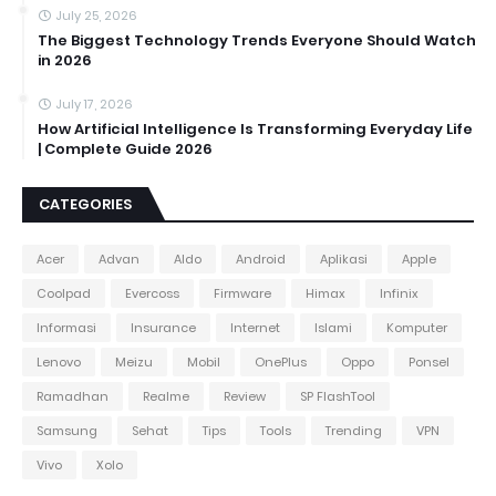
July 25, 2026
The Biggest Technology Trends Everyone Should Watch
in 2026
July 17, 2026
How Artificial Intelligence Is Transforming Everyday Life
| Complete Guide 2026
CATEGORIES
Acer
Advan
Aldo
Android
Aplikasi
Apple
Coolpad
Evercoss
Firmware
Himax
Infinix
Informasi
Insurance
Internet
Islami
Komputer
Lenovo
Meizu
Mobil
OnePlus
Oppo
Ponsel
Ramadhan
Realme
Review
SP FlashTool
Samsung
Sehat
Tips
Tools
Trending
VPN
Vivo
Xolo