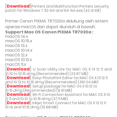
[
Download
]
Printers and Multifunction Printers security
patch for Windows 7 32-bit and 64-bit.exe (42.41 KB)
Printer Canon PIXMA TR7020a didukung oleh sistem
operasi macOS dan dapat diunduh di bawah.
Support Mac OS Canon PIXMA TR7020a :
macOS 14.x
macOS 10.15.x
macOS 13.x
macOS 10.14.x
macOS 12.x
macOS 10.13.x
macOS 11.x
[
Download
]
IJ Scan Utility Lite for MAC OS X 13 12 11 and
10.10 to 10.15.dmg (Recommended) (23.87 MB)
[
Download
]
Easy-PhotoPrint Editor for MAC OS X 13 12 11
and 10.13 to 10.15.dmg (Recommended) (361.04 MB)
[
Download
]
Setup package for MAC OS X 10.12 to
10.15.dmg (Recommended) (6.91 MB)
[
Download
]
Wi-Fi Connection Assistant for MAC OS X 13
12 11 and 10.10 to 10.15.dmg (37.11 MB)
[
Download
]
Inkjet Smart Connect for MAC OS X 13 12 11
10.14 and 10.15.dmg (10.68 MB)