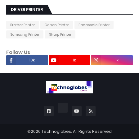
DRIVER PRINTER
Brother Printer
Canon Printer
Panasonic Printer
Samsung Printer
Sharp Printer
Follow Us
10k
1k
1k
©2026
Technoglobes
. All Rights Reserved