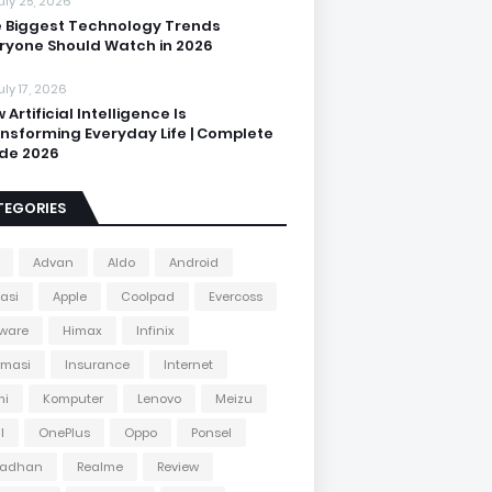
uly 25, 2026
 Biggest Technology Trends
ryone Should Watch in 2026
uly 17, 2026
 Artificial Intelligence Is
nsforming Everyday Life | Complete
de 2026
TEGORIES
Advan
Aldo
Android
kasi
Apple
Coolpad
Evercoss
ware
Himax
Infinix
rmasi
Insurance
Internet
mi
Komputer
Lenovo
Meizu
l
OnePlus
Oppo
Ponsel
adhan
Realme
Review