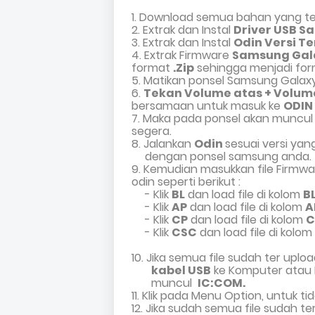
1. Download semua bahan yang ter
2. Extrak dan Instal
Driver USB 
3. Extrak dan Instal
Odin Versi T
4. Extrak Firmware
Samsung Gal
format
.Zip
sehingga menjadi fo
5.
Matikan ponsel Samsung Galax
6.
Tekan Volume atas + Volum
bersamaan untuk masuk ke
ODIN
7. Maka pada ponsel akan muncu
segera.
8
.
Jalankan
Odin
sesuai versi ya
dengan ponsel samsung anda.
9
.
Kemudian masukkan file Firmw
odin seperti berikut :
- Klik
BL
dan load file di kolom
B
- Klik
AP
dan load file di kolom
A
- Klik
CP
dan load file di kolom
C
- Klik
CSC
dan load file di kolom
10. Jika semua file sudah ter up
kabel USB
ke Komputer atau L
muncul
IC:COM.
11. Klik pada Menu Option, untuk t
12. Jika sudah semua file sudah te