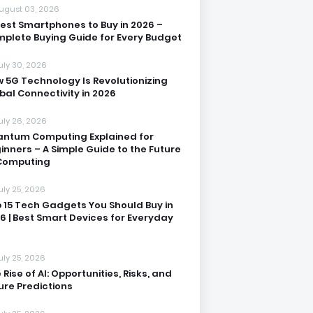
ugust 03, 2026
Best Smartphones to Buy in 2026 –
plete Buying Guide for Every Budget
uly 30, 2026
 5G Technology Is Revolutionizing
bal Connectivity in 2026
uly 26, 2026
ntum Computing Explained for
inners – A Simple Guide to the Future
Computing
uly 25, 2026
 15 Tech Gadgets You Should Buy in
6 | Best Smart Devices for Everyday
uly 25, 2026
 Rise of AI: Opportunities, Risks, and
ure Predictions