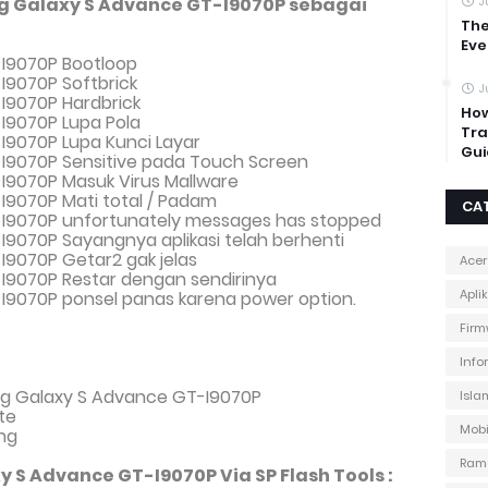
 Galaxy S Advance GT-I9070P sebagai
J
The
Eve
I9070P Bootloop
9070P Softbrick
J
I9070P Hardbrick
How
I9070P Lupa Pola
Tra
9070P Lupa Kunci Layar
Gui
I9070P Sensitive pada Touch Screen
I9070P Masuk Virus Mallware
9070P Mati total
/ Padam
CA
I9070P unfortunately messages has stopped
9070P Sayangnya aplikasi telah berhenti
9070P Getar2 gak jelas
Acer
I9070P Restar dengan sendirinya
Apli
9070P ponsel panas karena power option.
Firm
Info
g Galaxy S Advance GT-I9070P
Isla
te
Mobi
ng
Ram
 S Advance GT-I9070P Via SP Flash Tools :