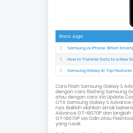
Baca Juga
Samsung vs iPhone: Which Smartph
How to Transfer Data to a New S
Samsung Galaxy AI: Top Feature
Cara Flash Samsung Galaxy S Ad
dengan cara flashing Samsung G
atau dengan cara
Via Update Cos
OTA Samsung Galaxy S Advance 
nya. Baiklah silahkan simak beber
Advance GT-I9070P dan langkah 
GT-I9070P
via Odin atau Flashto
yang rusak.