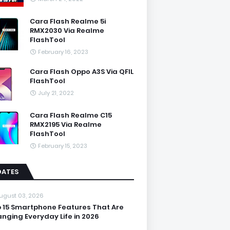
Cara Flash Realme 5i
RMX2030 Via Realme
FlashTool
February 16, 2023
Cara Flash Oppo A3S Via QFIL
FlashTool
July 21, 2022
Cara Flash Realme C15
RMX2195 Via Realme
FlashTool
February 15, 2023
DATES
ugust 03, 2026
 15 Smartphone Features That Are
nging Everyday Life in 2026