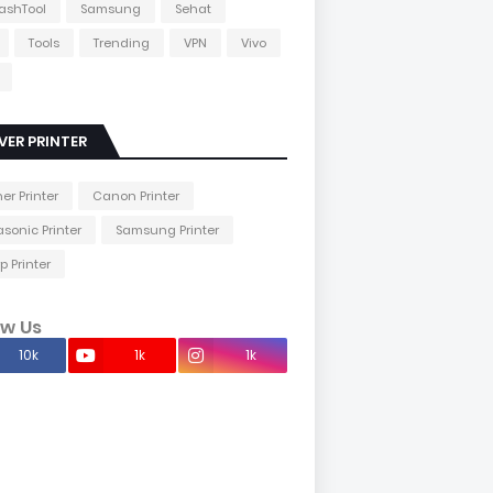
lashTool
Samsung
Sehat
Tools
Trending
VPN
Vivo
VER PRINTER
her Printer
Canon Printer
sonic Printer
Samsung Printer
p Printer
ow Us
10k
1k
1k