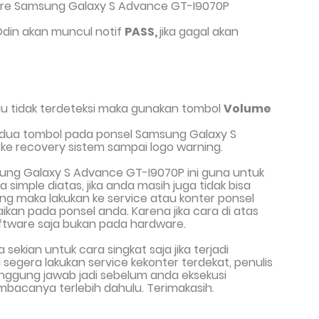
ware Samsung Galaxy S Advance GT-I9070P
 Odin akan muncul notif
PASS,
jika gagal akan
u tidak terdeteksi maka gunakan tombol
Volume
edua tombol pada ponsel Samsung Galaxy S
ke recovery sistem sampai logo warning.
ung Galaxy S Advance GT-I9070P
ini
guna untuk
ra
simple
diatas
,
jika anda masih juga tidak bi
sa
ing
maka lakukan
ke
service
atau
konter ponsel
aikan
pada
ponsel anda.
Karena jika cara di atas
ftware saja bukan pada hardware.
ya sekian untuk
cara singkat saja jika terjadi
egera lakukan service kekonter terdekat, penulis
tanggung jawab jadi sebelum anda eksekusi
bacanya terlebih dahulu. Terimakasih.