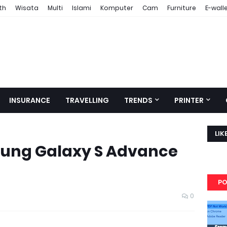
th
Wisata
Multi
Islami
Komputer
Cam
Furniture
E-wall
INSURANCE
TRAVELLING
TRENDS
PRINTER
LIK
sung Galaxy S Advance
PO
0