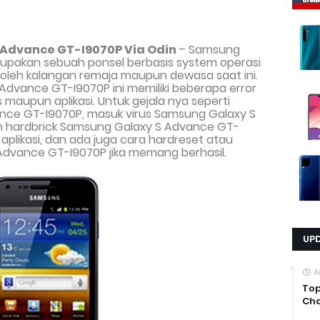
 Advance GT-I9070P
Via Odin
– Samsung
upakan sebuah ponsel berbasis system operasi
i oleh kalangan remaja maupun dewasa saat ini.
 Advance GT-I9070P
ini memiliki beberapa error
 maupun aplikasi. Untuk gejala nya seperti
nce GT-I9070P, masuk virus Samsung Galaxy S
n hardbrick Samsung Galaxy S Advance GT-
likasi, dan ada juga cara hardreset atau
Advance GT-I9070P jika memang berhasil.
UP
A
Top
Cha