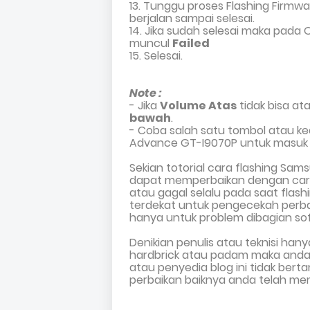
13. Tunggu proses Flashing Firm
berjalan sampai selesai.
14. Jika sudah selesai maka pada
muncul
Failed
15. Selesai.
Note :
- Jika
Volume Atas
tidak bi
sa
ata
bawah
.
- Coba salah satu
tombol atau k
Advance GT-I9070P
untuk masuk 
Sekian totorial cara flashing
Sams
dapat
mem
perbaikan dengan ca
atau
gagal selalu
pada saat flash
terdekat
untuk
pengecekah
perb
hanya untuk problem dibagian so
Denikian penulis atau teknisi han
hardbrick atau padam maka anda s
atau penyedia blog ini tidak ber
perbaikan baiknya anda telah mem