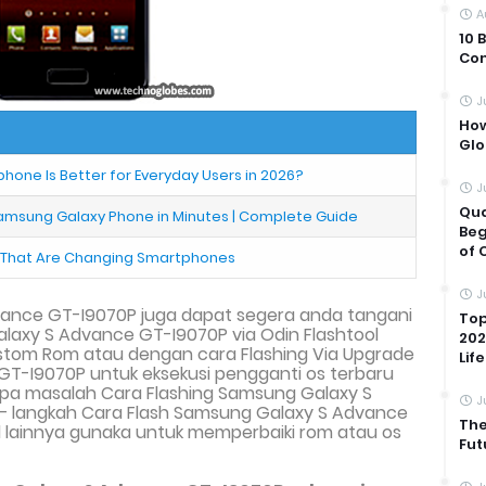
A
10 
Com
J
How
Glo
one Is Better for Everyday Users in 2026?
J
Qua
amsung Galaxy Phone in Minutes | Complete Guide
Beg
of 
s That Are Changing Smartphones
J
vance GT-I9070P juga dapat segera anda tangani
Top
alaxy S Advance GT-I9070P via
Odin Flashtool
202
tom Rom atau dengan cara Flashing Via
Upgrade
Life
GT-I9070P
untuk eksekusi pengganti os terbaru
apa masalah Cara Flash
ing
Samsung Galaxy S
J
– langkah Cara Flash Samsung Galaxy S Advance
The
ol lainnya gunaka untuk memperbaiki rom atau os
Fut