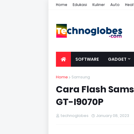
Home
Edukasi
Kuliner
Auto
Heal
SOFTWARE
GADGET
Home
Samsung
Cara Flash Sam
GT-I9070P
technoglobes
January 08, 2023