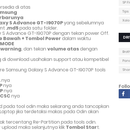
SP F
sedia di atas
Samsung
Tips
erbarunya
Xolo
axy S Advance GT-I9070P
yang sebelumnya
rmt
.md5
pada satu folder.
y S Advance GT-I9070P dengan tekan power Off.
DRI
e Bawah + Tombol Power
dalam waktu
 MODE
l
warning
, dan tekan
volume atas
dengan
Brot
ng di download usahakan support atau kompetibel
Pana
are Samsung Galaxy S Advance GT-I9070P tools
Shar
L
nya
P
nya
Foll
P
nya
CSC
nya
load pada tool odin maka sekarang anda tancapkan
aptop jika terdetaksi makas pada Odin akan
idak tercentang Re-Partition pada tools odin.
r upload maka selanjutnya klik
Tombol Star
t.