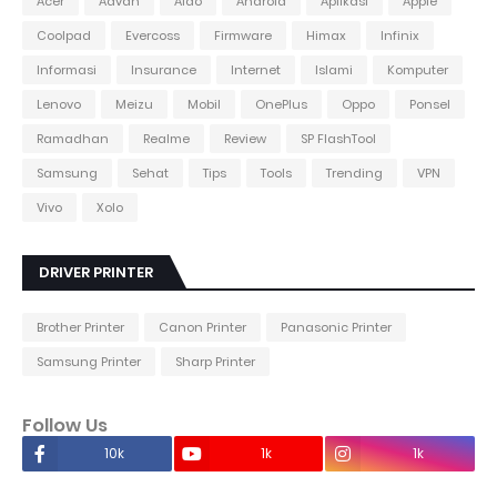
Acer
Advan
Aldo
Android
Aplikasi
Apple
Coolpad
Evercoss
Firmware
Himax
Infinix
Informasi
Insurance
Internet
Islami
Komputer
Lenovo
Meizu
Mobil
OnePlus
Oppo
Ponsel
Ramadhan
Realme
Review
SP FlashTool
Samsung
Sehat
Tips
Tools
Trending
VPN
Vivo
Xolo
DRIVER PRINTER
Brother Printer
Canon Printer
Panasonic Printer
Samsung Printer
Sharp Printer
Follow Us
10k
1k
1k