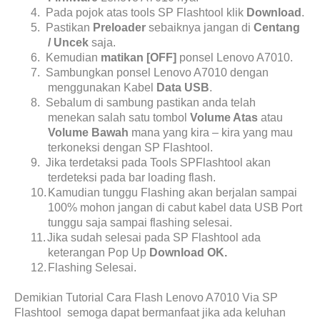
4.
Pada pojok atas tools SP Flashtool klik
Download
.
5.
Pastikan
Preloader
sebaiknya jangan di
Centang
/ Uncek
saja.
6.
Kemudian
matikan [OFF]
ponsel Lenovo A7010.
7.
Sambungkan ponsel Lenovo A7010 dengan
menggunakan Kabel
Data USB
.
8.
Sebalum di sambung pastikan anda telah
menekan salah satu tombol
Volume Atas
atau
Volume Bawah
mana yang kira – kira yang mau
terkoneksi dengan SP Flashtool.
9.
Jika terdetaksi pada Tools SPFlashtool akan
terdeteksi pada bar loading flash.
10.
Kamudian tunggu Flashing akan berjalan sampai
100% mohon jangan di cabut kabel data USB Port
tunggu saja sampai flashing selesai.
11.
Jika sudah selesai pada SP Flashtool ada
keterangan Pop Up
Download OK.
12.
Flashing Selesai.
Demikian Tutorial Cara Flash Lenovo A7010 Via SP
Flashtool
semoga dapat bermanfaat jika ada keluhan