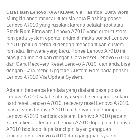
|
Cara Flash Lenovo K4 A7010a48 Via Flashtool 100% Work
Mungkin anda mencari tutorisla cara
Flashing
ponsel
Lenovo A7010 yang rusakak karena setalah root atau
Stock Rom Firmware Lenovo A7010 yang error custom
rom pada system operasi android, maka ponsel Lenovo
A7010 perlu diperbaiki dengan menggantikan custom
rom atau firmware yang baru. Ponse Lenovo A7010 ini
bias juga melakukan dengan Cara Reset Lenovo A7010
dan Cara Recovery Reset Lenovo A7010, dan anda
bisa
dengan Cara
meng
Upgrade Custom Rom
pada ponsel
Lenovo A7010 Via
Update System.
Adapun beberapa kendala yang dialami pasa ponsel
Lenovo A7010 salah satu nya seperti sering melakukan
hard reset Lenovo A7010, recevery reset Lenovo A7010,
masuk virus Lenovo A7010 cache yang meenumpuk,
Lenovo A7010 hardbrick sistem, Lenovo A7010 padam
karena kedala tertantu, Lenovo A7010 lupa pola, Lenovo
A7010 bootloop, lupa kunci pin layar, gangguan
touchscreen Lenovo A7010 dan gangguan system