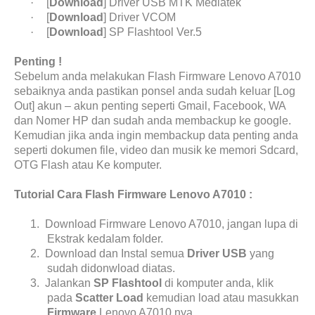
·
[
Download
] Driver USB MTK Mediatek
·
[
Download
] Driver VCOM
·
[
Download
] SP Flashtool Ver.5
Penting !
Sebelum anda melakukan Flash Firmware Lenovo A7010
sebaiknya anda pastikan ponsel anda sudah keluar [Log
Out] akun – akun penting seperti Gmail, Facebook, WA
dan Nomer HP dan sudah anda membackup ke google.
Kemudian jika anda ingin membackup data penting anda
seperti dokumen file, video dan musik ke memori Sdcard,
OTG Flash atau Ke komputer.
Tutorial Cara Flash Firmware Lenovo A7010 :
1.
Download Firmware Lenovo A7010, jangan lupa di
Ekstrak kedalam folder.
2.
Download dan Instal semua
Driver USB
yang
sudah didonwload diatas.
3.
Jalankan
SP Flashtool
di komputer anda, klik
pada
Scatter Load
kemudian load atau masukkan
Firmware
Lenovo A7010 nya.