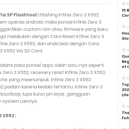
A
10 
Via SP Flashtool
| Flashing Infinix Zero 3 X552
Com
m operasi android, maka ponsel Infinix Zero 3
J
nggantikan custom rom atau firmware yang baru.
How
 juga melakukan dengan Cara Reset Infinix Zero 3
Glo
inix Zero 3 X552, dan anda bias dengan Cara
3 X552 Via SD Card.
J
Qua
Beg
alami pasa ponsel oppo salah satu nya seperti
of 
x Zero 3 X552, recevery reset Infinix Zero 3 X552,
J
ache yang meenumpuk, Infinix Zero 3 X552
Top
552 padam karena kedala tertantu, Infinix Zero 3
202
2 bootloop, lupa kunci pin layar, gangguan
Life
 system Lainnya.
J
The
 X552 :
Fut