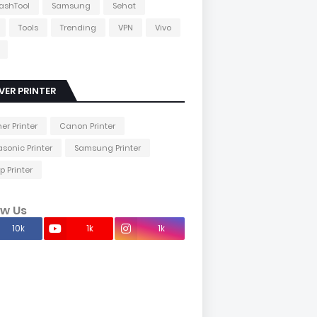
lashTool
Samsung
Sehat
Tools
Trending
VPN
Vivo
VER PRINTER
her Printer
Canon Printer
sonic Printer
Samsung Printer
p Printer
ow Us
10k
1k
1k