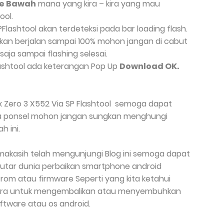
e Bawah
mana yang kira – kira yang mau
ool.
PFlashtool akan terdeteksi pada bar loading flash.
kan berjalan sampai 100% mohon jangan di cabut
saja sampai flashing selesai.
lashtool ada keterangan Pop Up
Download OK.
x Zero 3 X552 Via SP Flashtool
semoga dapat
da ponsel mohon jangan sungkan menghungi
 ini.
makasih telah mengunjungi Blog ini semoga dapat
tar dunia perbaikan smartphone android
om atau firmware Seperti yang kita ketahui
cara untuk mengembalikan atau menyembuhkan
ftware atau os android.