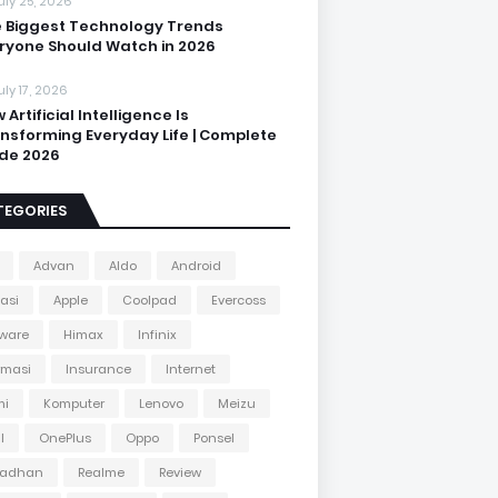
uly 25, 2026
 Biggest Technology Trends
ryone Should Watch in 2026
uly 17, 2026
 Artificial Intelligence Is
nsforming Everyday Life | Complete
de 2026
TEGORIES
Advan
Aldo
Android
kasi
Apple
Coolpad
Evercoss
ware
Himax
Infinix
rmasi
Insurance
Internet
mi
Komputer
Lenovo
Meizu
l
OnePlus
Oppo
Ponsel
adhan
Realme
Review