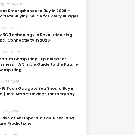
ugust 03, 2026
Best Smartphones to Buy in 2026 –
plete Buying Guide for Every Budget
uly 30, 2026
 5G Technology Is Revolutionizing
bal Connectivity in 2026
uly 26, 2026
ntum Computing Explained for
inners – A Simple Guide to the Future
Computing
uly 25, 2026
 15 Tech Gadgets You Should Buy in
6 | Best Smart Devices for Everyday
uly 25, 2026
 Rise of AI: Opportunities, Risks, and
ure Predictions