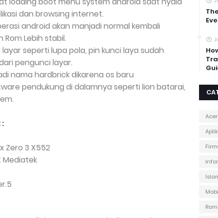
epat loading boot menu system android saat nyala
J
The
kasi dan browsing internet.
Eve
operasi android akan manjadi normal kembali
Rom Lebih stabil.
J
 layar seperti lupa pola, pin kunci laya sudah
How
Tra
ari pengunci layar.
Gui
rjadi nama hardbrick dikarena os baru
are pendukung di dalamnya seperti lion batarai,
CA
tem.
Acer
 :
Apli
ix Zero 3 X552
Firm
K Mediatek
Info
Isla
er.5
Mobi
Ram