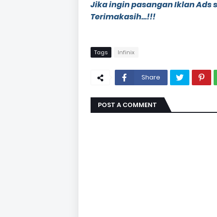
Jika ingin pasangan Iklan Ads 
Terimakasih…!!!
Tags
Infinix
Share
POST A COMMENT