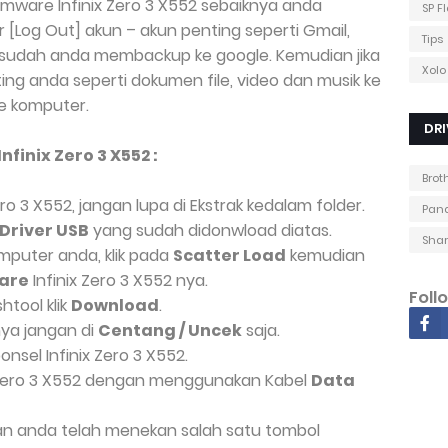
mware Infinix Zero 3 X552 sebaiknya anda
SP F
 [Log Out] akun – akun penting seperti Gmail,
Tips
sudah anda membackup ke google. Kemudian jika
Xolo
g anda seperti dokumen file, video dan musik ke
e komputer.
DRI
finix Zero 3 X552 :
Brot
o 3 X552, jangan lupa di Ekstrak kedalam folder.
Pana
Driver USB
yang sudah didonwload diatas.
Shar
mputer anda, klik pada
Scatter Load
kemudian
are
Infinix Zero 3 X552 nya.
Foll
htool klik
Download
.
ya jangan di
Centang / Uncek
saja.
onsel Infinix Zero 3 X552.
 Zero 3 X552 dengan menggunakan Kabel
Data
an anda telah menekan salah satu tombol