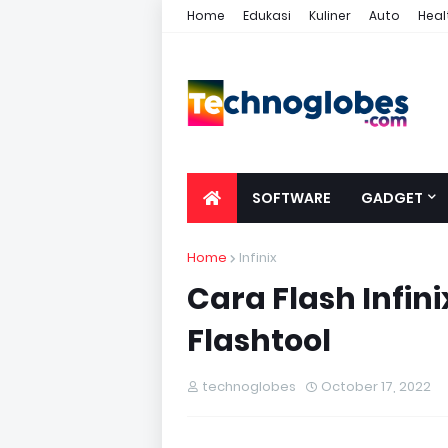
Home
Edukasi
Kuliner
Auto
Heal
SOFTWARE
GADGET
Home
Infinix
Cara Flash Infini
Flashtool
technoglobes
October 17, 2022