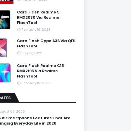
Cara Flash Realme 5i
RMX2030 Via Realme
FlashTool
February 16, 2023
Cara Flash Oppo A3S Via QFIL
FlashTool
July 21, 2022
Cara Flash Realme C15
RMX2195 Via Realme
FlashTool
February 15, 2023
DATES
ugust 03, 2026
 15 Smartphone Features That Are
nging Everyday Life in 2026