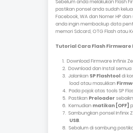
Sebelum anda melakukan Flash Fir
pastikan ponsel anda sudah keluar
Facebook, WA dan Nomer HP dan 
anda ingin membackup data pentin
memori Sdcard, OTG Flash atau K
Tutorial Cara Flash Firmware In
1.
Download Firmware Infinix Zer
2.
Download dan Instal semua
3.
Jalankan
SP Flashtool
di ko
load atau masukkan
Firmw
4.
Pada pojok atas tools SP Flas
5.
Pastikan
Preloader
sebaikn
6.
Kemudian
matikan [OFF]
p
7.
Sambungkan ponsel Infinix
USB
.
8.
Sebalum di sambung pastik