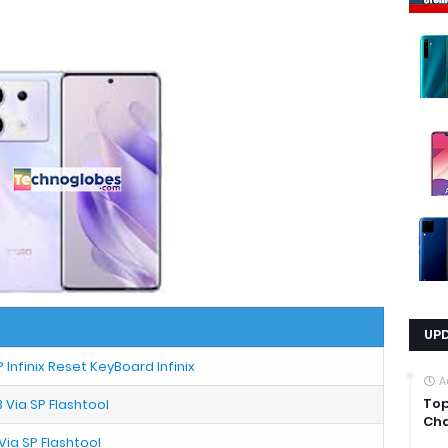
UP
nfinix Reset KeyBoard Infinix
A
Top
B Via SP Flashtool
Cha
 Via SP Flashtool