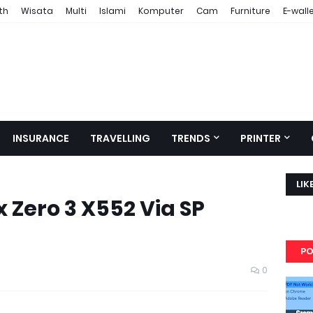
th
Wisata
Multi
Islami
Komputer
Cam
Furniture
E-wall
INSURANCE
TRAVELLING
TRENDS
PRINTER
LIK
x Zero 3 X552 Via SP
PO
0