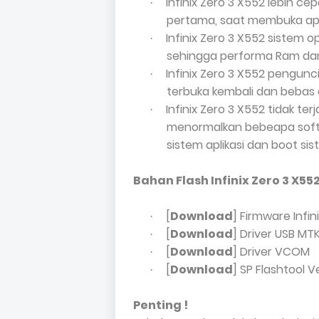
Infinix Zero 3 X552 lebih c
·
pertama, saat membuka apli
Infinix Zero 3 X552 sistem 
·
sehingga performa Ram dan 
Infinix Zero 3 X552 pengunci
·
terbuka kembali dan bebas d
Infinix Zero 3 X552 tidak te
·
menormalkan bebeapa softw
sistem aplikasi dan boot sis
Bahan Flash Infinix Zero 3 X552
[
Download
] Firmware Infin
·
[
Download
] Driver USB MT
·
[
Download
] Driver VCOM
·
[
Download
] SP Flashtool V
·
Penting !