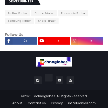
DRIVER PRINTER
Brother Printer
Canon Printer
Panasonic Printer
Samsung Printer
Sharp Printer
Follow Us
10k
1k
1k
©2026
Technoglobes
. All Rights Reserved
About
Contact Us
Privacy
instalponsel.com