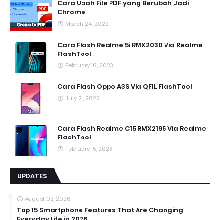
Cara Ubah File PDF yang Berubah Jadi
Chrome
March 24, 2022
Cara Flash Realme 5i RMX2030 Via Realme
FlashTool
February 16, 2023
Cara Flash Oppo A3S Via QFIL FlashTool
July 21, 2022
Cara Flash Realme C15 RMX2195 Via Realme
FlashTool
February 15, 2023
UPDATES
August 03, 2026
Top 15 Smartphone Features That Are Changing
Everyday Life in 2026