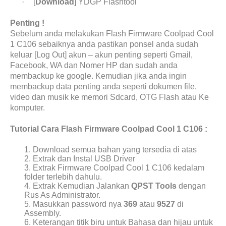
·
[
Download
] YDGP Flashtool
Penting !
Sebelum anda melakukan Flash Firmware Coolpad Cool
1 C106 sebaiknya anda pastikan ponsel anda sudah
keluar [Log Out] akun – akun penting seperti Gmail,
Facebook, WA dan Nomer HP dan sudah anda
membackup ke google. Kemudian jika anda ingin
membackup data penting anda seperti dokumen file,
video dan musik ke memori Sdcard, OTG Flash atau Ke
komputer.
Tutorial Cara Flash Firmware Coolpad Cool 1 C106 :
1. Download semua bahan yang tersedia di atas
2. Extrak dan Instal USB Driver
3. Extrak Firmware Coolpad Cool 1 C106 kedalam
folder terlebih dahulu.
4. Extrak Kemudian Jalankan
QPST Tools
dengan
Rus As Administrator.
5. Masukkan password nya
369
atau
9527
di
Assembly.
6. Keterangan titik biru untuk Bahasa dan hijau untuk