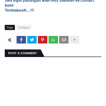
Jika ingin pasangan Iklan Ads silahkan ke contact
kami.
Terimakasih…!!!
Tags
Coolpad
POST A COMMENT