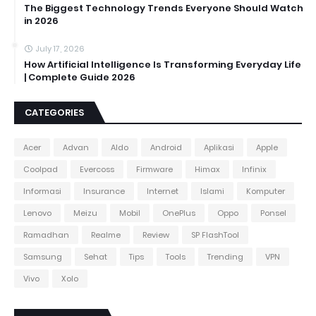
The Biggest Technology Trends Everyone Should Watch
in 2026
July 17, 2026
How Artificial Intelligence Is Transforming Everyday Life
| Complete Guide 2026
CATEGORIES
Acer
Advan
Aldo
Android
Aplikasi
Apple
Coolpad
Evercoss
Firmware
Himax
Infinix
Informasi
Insurance
Internet
Islami
Komputer
Lenovo
Meizu
Mobil
OnePlus
Oppo
Ponsel
Ramadhan
Realme
Review
SP FlashTool
Samsung
Sehat
Tips
Tools
Trending
VPN
Vivo
Xolo