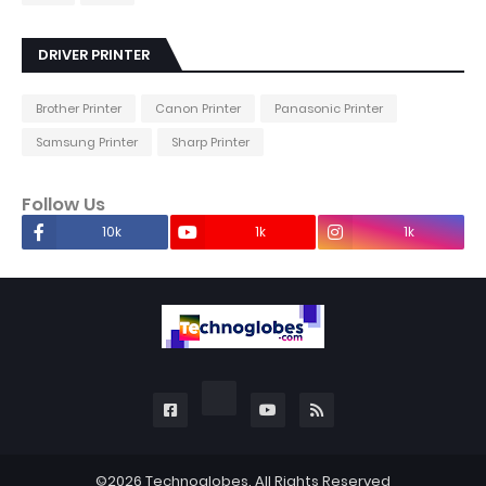
DRIVER PRINTER
Brother Printer
Canon Printer
Panasonic Printer
Samsung Printer
Sharp Printer
Follow Us
10k
1k
1k
©2026
Technoglobes
. All Rights Reserved