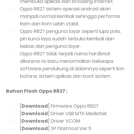
membuka aplikasi dan browsing internet.
Oppo R827 sistem operasi android akan
·
manjadi normal kembali sehingga performa
Ram dan Rom Lebih stabil.
Oppo R827 pengunci layar seperti lupa pola,
·
pin kunci laya sudah terbuka kembali dan
bebas dari pengunci layar.
Oppo R827 tidak terjadi nama hardbrick
·
dikarena os baru menormalkan bebeapa
software pendukung di dalamnya seperti lion
batarai, sistem aplikasi dan boot sistem.
Bahan Flash Oppo R827 :
[
Download
] Firmware Oppo R827
·
[
Download
] Driver USB MTK Mediatek
·
[
Download
] Driver VCOM
·
[
Download
] SP Flashtool Ver.5
·