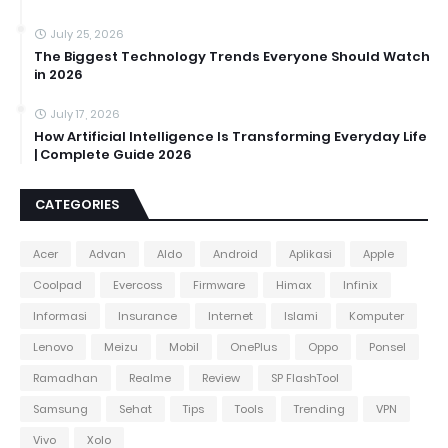
July 25, 2026
The Biggest Technology Trends Everyone Should Watch
in 2026
July 17, 2026
How Artificial Intelligence Is Transforming Everyday Life
| Complete Guide 2026
CATEGORIES
Acer
Advan
Aldo
Android
Aplikasi
Apple
Coolpad
Evercoss
Firmware
Himax
Infinix
Informasi
Insurance
Internet
Islami
Komputer
Lenovo
Meizu
Mobil
OnePlus
Oppo
Ponsel
Ramadhan
Realme
Review
SP FlashTool
Samsung
Sehat
Tips
Tools
Trending
VPN
Vivo
Xolo