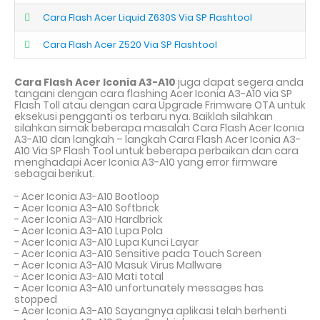
Cara Flash Acer Liquid Z630S Via SP Flashtool
Cara Flash Acer Z520 Via SP Flashtool
Cara Flash Acer Iconia A3-A10
juga dapat segera anda
tangani dengan cara flashing Acer Iconia A3-A10 via SP
Flash Toll atau dengan cara Upgrade Frimware OTA untuk
eksekusi pengganti os terbaru nya. Baiklah silahkan
silahkan simak beberapa masalah Cara Flash Acer Iconia
A3-A10 dan langkah – langkah Cara Flash Acer Iconia A3-
A10 Via SP Flash Tool untuk beberapa perbaikan dan cara
menghadapi Acer Iconia A3-A10 yang error firmware
sebagai berikut.
- Acer Iconia A3-A10 Bootloop
- Acer Iconia A3-A10 Softbrick
- Acer Iconia A3-A10 Hardbrick
- Acer Iconia A3-A10 Lupa Pola
- Acer Iconia A3-A10 Lupa Kunci Layar
- Acer Iconia A3-A10 Sensitive pada Touch Screen
- Acer Iconia A3-A10 Masuk Virus Mallware
- Acer Iconia A3-A10 Mati total
- Acer Iconia A3-A10 unfortunately messages has
stopped
- Acer Iconia A3-A10 Sayangnya aplikasi telah berhenti