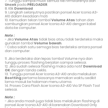
7. Tunggu sampai muat semua file Firmwarenya dan
Uncek
pada
PRELOADER
.
8. Klik
Download
9. Langkah selanjutnya pastikan ponsel Acer Iconia A3-
A10 dalam keadaan mati
10. Kemudian tekan tombol
Volume Atas
tahan dan
sambungkan ponsel Acer Iconia A3-A10 dengan kabel
data ke computer.
Note :
- Jika
Volume Atas
tidak bias atau tidak terdeteksi maka
gunakan tombol
Volume bawah
.
- Coba salah satu semoga bias terdeteksi antara ponsel
dan computer.
11. Jika terdetaksi dan lepas tombol Volume nya dan
tunggu proses flashing berjalan sampai selesai.
12. Jika sudah selesai flashing maka ada notif
Download
OK
dengan tanda ceklis.
13. Tunggu ponsel Acer Iconia A3-A10 anda melakukan
Bootting
pertama biasanya memakan waktu sedikit
lama masuk ke halaman menu utama.
14. Proses Cara Flash Acer Iconia A3-A10 Via SP Flash Tool
selesai.
Note :
- Jika anda masih juga tidak bias melakukan flashing di
ponsel Acer Iconia A3-A10 di karenakan Download Only