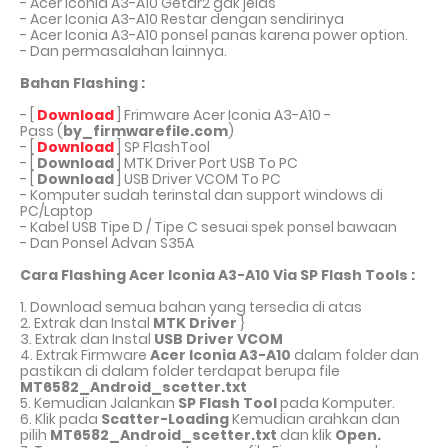
- Acer Iconia A3-A10 Getar2 gak jelas
- Acer Iconia A3-A10 Restar dengan sendirinya
- Acer Iconia A3-A10 ponsel panas karena power option.
- Dan permasalahan lainnya.
Bahan Flashing :
- [
Download
] Frimware Acer Iconia A3-A10 -
Pass (
by_firmwarefile.com
)
- [
Download
] SP FlashTool
- [
Download
] MTK Driver Port USB To PC
- [
Download
] USB Driver VCOM To PC
- Komputer sudah terinstal dan support windows di
PC/Laptop
- Kabel USB Tipe D / Tipe C sesuai spek ponsel bawaan
- Dan Ponsel Advan S35A
Cara Flashing Acer Iconia A3-A10 Via SP Flash Tools :
1. Download semua bahan yang tersedia di atas
2. Extrak dan Instal
MTK Driver
}
3. Extrak dan Instal
USB Driver VCOM
4. Extrak Firmware
Acer Iconia A3-A10
dalam folder dan
pastikan di dalam folder terdapat berupa file
MT6582_Android_scetter.txt
5. Kemudian Jalankan
SP Flash Tool
pada Komputer.
6. Klik pada
Scatter-Loading
Kemudian arahkan dan
pilih
MT6582_Android_scetter.txt
dan klik
Open.