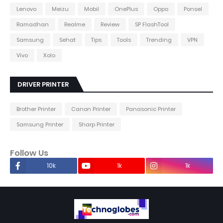
Lenovo
Meizu
Mobil
OnePlus
Oppo
Ponsel
Ramadhan
Realme
Review
SP FlashTool
Samsung
Sehat
Tips
Tools
Trending
VPN
Vivo
Xolo
DRIVER PRINTER
Brother Printer
Canon Printer
Panasonic Printer
Samsung Printer
Sharp Printer
Follow Us
10k
1k
1k