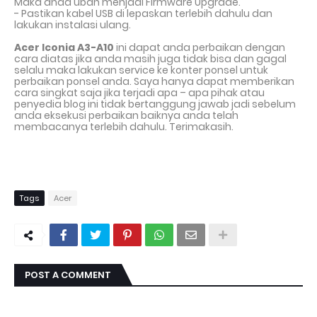
Maka anda ubah menjadi Firmware Upgrade.
- Pastikan kabel USB di lepaskan terlebih dahulu dan
lakukan instalasi ulang.
Acer Iconia A3-A10
ini dapat anda perbaikan dengan
cara diatas jika anda masih juga tidak bisa dan gagal
selalu maka lakukan service ke konter ponsel untuk
perbaikan ponsel anda. Saya hanya dapat memberikan
cara singkat saja jika terjadi apa – apa pihak atau
penyedia blog ini tidak bertanggung jawab jadi sebelum
anda eksekusi perbaikan baiknya anda telah
membacanya terlebih dahulu. Terimakasih.
Tags
Acer
POST A COMMENT