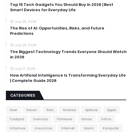
Top 15 Tech Gadgets You Should Buy in 2026 | Best
Smart Devices for Everyday Life
July 25, 2026
The Rise of AI: Opportunities, Risks, and Future
Predictions
July 25, 2026
The Biggest Technology Trends Everyone Should Watch
in 2026
July 17, 2026
How Artificial Intelligence Is Transforming Everyday Life
| Complete Guide 2026
CATEGORIES
Acer
Advan
Aldo
Android
Aplikasi
Apple
Coolpad
Evercoss
Firmware
Himax
Infinix
Informasi
Insurance
Internet
Islami
Komputer