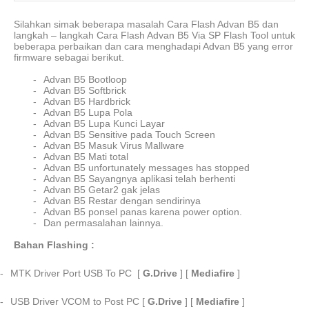
Silahkan simak beberapa masalah Cara Flash Advan B5 dan
langkah – langkah Cara Flash Advan B5 Via SP Flash Tool untuk
beberapa perbaikan dan cara menghadapi Advan B5 yang error
firmware sebagai berikut.
-
Advan B5 Bootloop
-
Advan B5 Softbrick
-
Advan B5 Hardbrick
-
Advan B5 Lupa Pola
-
Advan B5 Lupa Kunci Layar
-
Advan B5 Sensitive pada Touch Screen
-
Advan B5 Masuk Virus Mallware
-
Advan B5 Mati total
-
Advan B5 unfortunately messages has stopped
-
Advan B5 Sayangnya aplikasi telah berhenti
-
Advan B5 Getar2 gak jelas
-
Advan B5 Restar dengan sendirinya
-
Advan B5 ponsel panas karena power option.
-
Dan permasalahan lainnya.
Bahan Flashing :
-
MTK Driver Port USB To PC
[
G.Drive
] [
Mediafire
]
-
USB Driver VCOM to Post PC [
G.Drive
] [
Mediafire
]