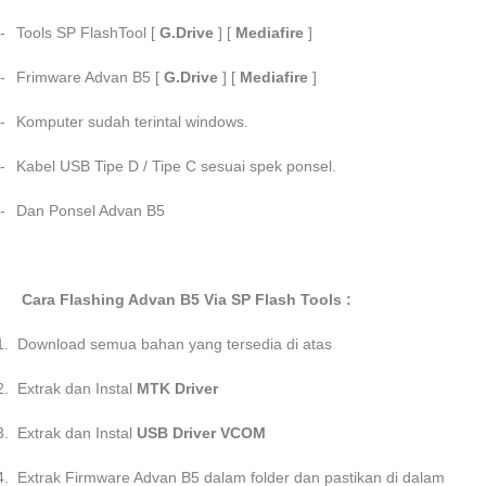
-
Tools SP FlashTool [
G.Drive
] [
Mediafire
]
-
Frimware Advan B5 [
G.Drive
] [
Mediafire
]
-
Komputer sudah terintal windows.
-
Kabel USB Tipe D / Tipe C sesuai spek ponsel.
-
Dan Ponsel Advan B5
Cara Flashing Advan B5 Via SP Flash Tools :
1.
Download semua bahan yang tersedia di atas
2.
Extrak dan Instal
MTK Driver
3.
Extrak dan Instal
USB Driver VCOM
4.
Extrak Firmware Advan B5 dalam folder dan pastikan di dalam