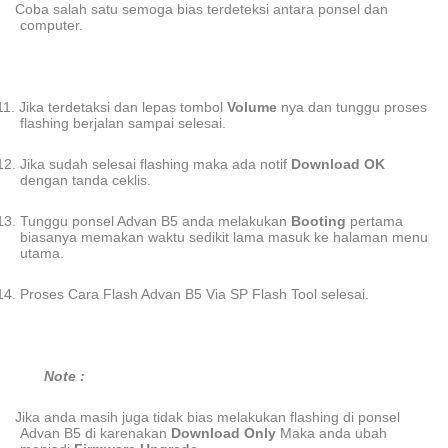
-
Coba salah satu semoga bias terdeteksi antara ponsel dan
computer.
11.
Jika terdetaksi dan lepas tombol
Volume
nya dan tunggu proses
flashing berjalan sampai selesai.
12.
Jika sudah selesai flashing maka ada notif
Download OK
dengan tanda ceklis.
13.
Tunggu ponsel Advan B5 anda melakukan
Booting
pertama
biasanya memakan waktu sedikit lama masuk ke halaman menu
utama.
14.
Proses Cara Flash Advan B5 Via SP Flash Tool selesai.
Note :
-
Jika anda masih juga tidak bias melakukan flashing di ponsel
Advan B5 di karenakan
Download Only
Maka anda ubah