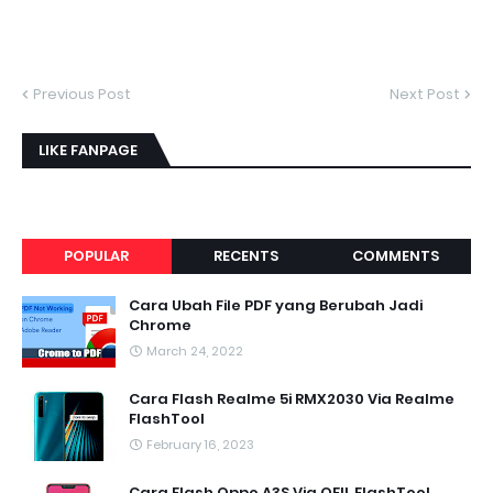
Previous Post
Next Post
LIKE FANPAGE
POPULAR
RECENTS
COMMENTS
Cara Ubah File PDF yang Berubah Jadi
Chrome
March 24, 2022
Cara Flash Realme 5i RMX2030 Via Realme
FlashTool
February 16, 2023
Cara Flash Oppo A3S Via QFIL FlashTool