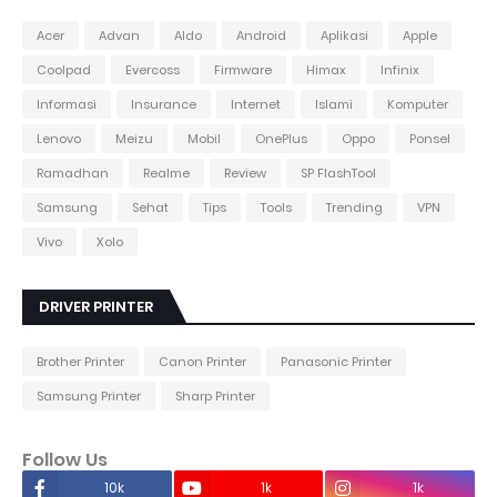
Acer
Advan
Aldo
Android
Aplikasi
Apple
Coolpad
Evercoss
Firmware
Himax
Infinix
Informasi
Insurance
Internet
Islami
Komputer
Lenovo
Meizu
Mobil
OnePlus
Oppo
Ponsel
Ramadhan
Realme
Review
SP FlashTool
Samsung
Sehat
Tips
Tools
Trending
VPN
Vivo
Xolo
DRIVER PRINTER
Brother Printer
Canon Printer
Panasonic Printer
Samsung Printer
Sharp Printer
Follow Us
10k
1k
1k