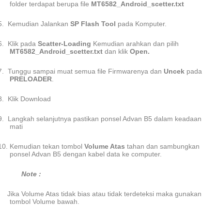
folder terdapat berupa file
MT6582_Android_scetter.txt
5.
Kemudian Jalankan
SP Flash Tool
pada Komputer.
6.
Klik pada
Scatter-Loading
Kemudian arahkan dan pilih
MT6582_Android_scetter.txt
dan klik
Open.
7.
Tunggu sampai muat semua file Firmwarenya dan
Uncek
pada
PRELOADER
.
8.
Klik Download
9.
Langkah selanjutnya pastikan ponsel Advan B5 dalam keadaan
mati
10.
Kemudian tekan tombol
Volume Atas
tahan dan sambungkan
ponsel Advan B5 dengan kabel data ke computer.
Note :
-
Jika Volume Atas tidak bias atau tidak terdeteksi maka gunakan
tombol Volume bawah.